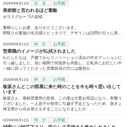
注 文
お手紙
2026年06月11日
美術館と言われるほど素敵
ポラスグループの皆様
素晴らしいお家、ありがとうございます。
間取りが家族の生活感とピッタリで、デザインは訪問の方々に美…
仲 介
お手紙
2026年06月11日
営業職のイメージが払拭されました
わたしたちは、戸建てからリノベーション済みの中古マンションに
引っ越しました。短い期間で何箇所も内覧し、公私共にお忙しい中
一緒に回ってくださった営業担当の方には最初か…
仲 介
お手紙
2026年06月11日
板坂さんとこの部屋に来た時のことを今も時々思い出して
います
板坂さん、南柏営業所の皆様、この度は大変お世話になり、有難う
ございました。一人息子が柏市に引越す予定となったため、急きょ
埼玉県から住み替えをすることになりましたが、…
仲 介
お手紙
2026年06月11日