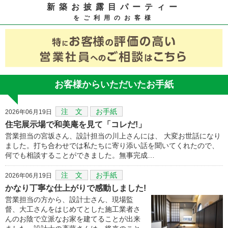
新築お披露目パーティー
をご利用のお客様
お客様からいただいたお手紙
注 文
お手紙
2026年06月19日
住宅展示場で和美庵を見て「コレだ!」
営業担当の宮坂さん、設計担当の川上さんには、 大変お世話になり
ました。打ち合わせでは私たちに寄り添い話を聞いてくれたので、
何でも相談することができました。無事完成…
注 文
お手紙
2026年06月19日
かなり丁寧な仕上がりで感動しました!
営業担当の方から、設計士さん、現場監
督、大工さんをはじめてとした施工業者さ
んのお陰で立派なお家を建てることが出来