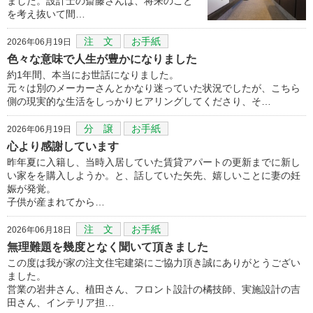
ました。設計士の斎藤さんは、将来のこと
を考え抜いて間…
注 文
お手紙
2026年06月19日
色々な意味で人生が豊かになりました
約1年間、本当にお世話になりました。
元々は別のメーカーさんとかなり迷っていた状況でしたが、こちら
側の現実的な生活をしっかりヒアリングしてくださり、そ…
分 譲
お手紙
2026年06月19日
心より感謝しています
昨年夏に入籍し、当時入居していた賃貸アパートの更新までに新し
い家をを購入しようか。と、話していた矢先、嬉しいことに妻の妊
娠が発覚。
子供が産まれてから…
注 文
お手紙
2026年06月18日
無理難題を幾度となく聞いて頂きました
この度は我が家の注文住宅建築にご協力頂き誠にありがとうござい
ました。
営業の岩井さん、植田さん、フロント設計の橘技師、実施設計の吉
田さん、インテリア担…