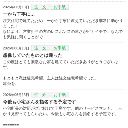
注 文
お手紙
2026年06月18日
一から丁寧に…
注文住宅で建てたため、一から丁寧に教えていただき非常に助かり
ました！
なにより、営業担当の方のレスポンスの速さがピカイチで、なんで
も気軽に聞くことがで…
注 文
お手紙
2026年06月18日
想像していたものとは違った
この度はとても素敵なお家を建てていただきありがとうございま
す。
もともと私は建売希望、主人は注文住宅希望でした。
建売を…
仲 介
お手紙
2026年06月18日
今後も小宅さんを指名する予定です
小宅所長の対応がズバ抜けて丁寧です。他のサービスマンも、しっ
かり見習ってもらいたい。今後も小宅さんを指名する予定です。
=======…