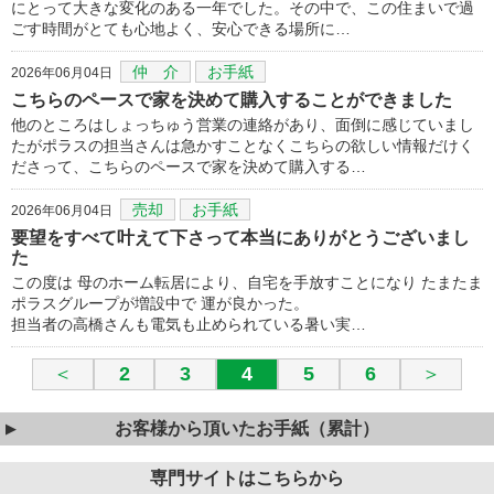
にとって大きな変化のある一年でした。その中で、この住まいで過
ごす時間がとても心地よく、安心できる場所に…
仲 介
お手紙
2026年06月04日
こちらのペースで家を決めて購入することができました
他のところはしょっちゅう営業の連絡があり、面倒に感じていまし
たがポラスの担当さんは急かすことなくこちらの欲しい情報だけく
ださって、こちらのペースで家を決めて購入する…
売却
お手紙
2026年06月04日
要望をすべて叶えて下さって本当にありがとうございまし
た
この度は 母のホーム転居により、自宅を手放すことになり たまたま
ポラスグループが増設中で 運が良かった。
担当者の高橋さんも電気も止められている暑い実…
＜
2
3
4
5
6
＞
お客様から頂いたお手紙（累計）
専門サイトはこちらから