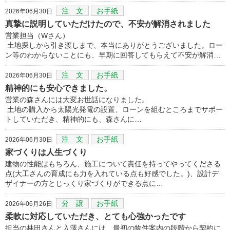
注 文
お手紙
2026年06月30日
真摯に説明していただけたので、不安が解消されました
営業担当（Wさん）
土地探しから引き渡しまで、本当にありがとうございました。ロー
ン等のわからないことにも、早期に回答してもらえて不安が解消…
注 文
お手紙
2026年06月30日
精神的にも安心できました。
営業の森さんには大変お世話になりました。
土地の購入から太陽光発電の設置、ローンを組むところまでサポー
トしていただき、精神的にも、森さんに…
注 文
お手紙
2026年06月30日
家づくりは人生づくり
建物の性能はもちろん、施工について責任を持ってやってくださる
点(大工さんの育成にも力を入れている点も好感でした。)、設計デ
ザイナーの方とじっくり家づくりができる点に…
分 譲
お手紙
2026年06月26日
柔軟に対応していただき、とても心強かったです
担当の林田さんと入澤さんには、最初の物件案内の段階から契約に