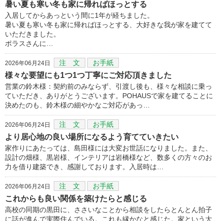
暑い夏も寒い冬も家に帰ればほっとする
入居してからあっという間に1年が経ちました。
暑い夏も寒い冬も家に帰ればほっとする、大好きな我が家を建てて
いただきました。
ポラスさんに…
注 文
お手紙
2026年06月24日
様々な要望にも1つ1つ丁寧にご対応頂きました
営業の鈴木様：契約前のみならず、引渡し後も、様々な相談に乗っ
ていただき、ありがとうございます。POHAUSで家を建てることに
決めたのも、鈴木様の細やかなご対応があっ…
注 文
お手紙
2026年06月24日
より居心地の良い場所になるよう育てていきたい
家作りにあたっては、島田様には大変お世話になりました。また、
設計の畑様、黒岩様、インテリアは岩橋様など、数多くの方々のお
力を借り建築でき、感謝しております。入居時は…
注 文
お手紙
2026年06月24日
これからも良い関係を築けたらと感じる
高校の同期の黒田に、ささいなことから相談をしたらとんとん拍子
に話が進んで実際住んでいる。これも縁かなと感じた。家という大