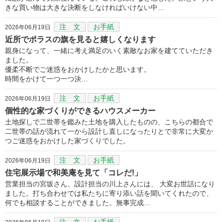
きな買い物は大きな決断をしなければいけない中…
注 文
お手紙
2026年06月19日
近所でポラスの旗を見ると嬉しくなります
親身になって、一緒に考え満足のいく素敵なお家を建てていただき
ました。
優柔不断でご迷惑をおかけしたかと思います。
時間をかけて一つ一つ決…
注 文
お手紙
2026年06月19日
個性的な家づくりができるハウスメーカー
土地探しで二世帯を鑑みた土地を購入したものの、こちらの都合で
二世帯の話が流れて一から設計し直しになったりとで非常に大変か
つご迷惑をおかけした家づくりでした。
注 文
お手紙
2026年06月19日
住宅展示場で和美庵を見て「コレだ!」
営業担当の宮坂さん、設計担当の川上さんには、 大変お世話になり
ました。打ち合わせでは私たちに寄り添い話を聞いてくれたので、
何でも相談することができました。無事完成…
注 文
お手紙