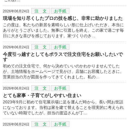
注 文
お手紙
2026年06月24日
現場を知り尽くしたプロの技を感じ、非常に助かりました
この度は、私たちの新居を素晴らしい形に仕上げいただき、本当に
ありがとうございました。無事に引渡しを終え、この家で過ごす毎
日に大きな喜びを感じております。家づくりのき…
注 文
お手紙
2026年06月24日
今度引っ越すとしてもポラスで注文住宅をお願いしたいで
す
初めての注文住宅で、何から決めていいのかわかりませんでした
が、土地情報をホームページで見かけ、店舗にお邪魔したときに、
営業担当の方が図面を作ってきてくれました。私の…
注 文
お手紙
2026年06月24日
とても家事・子育てがしやすい住まい
2023年9月に初めて住宅展示場に足を運んだ時から、長い間お世話
になっております。当初は家を建て替えることを現実的に考えられ
ていない時期でしたが、担当の渡辺さんが丁…
注 文
お手紙
2026年06月24日