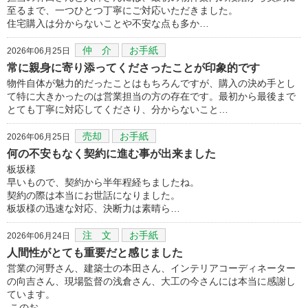
至るまで、一つひとつ丁寧にご対応いただきました。
住宅購入は分からないことや不安な点も多か…
仲 介
お手紙
2026年06月25日
常に親身に寄り添ってくださったことが印象的です
物件自体が魅力的だったことはもちろんですが、購入の決め手とし
て特に大きかったのは営業担当の方の存在です。最初から最後まで
とても丁寧に対応してくださり、分からないこと…
売却
お手紙
2026年06月25日
何の不安もなく契約に進む事が出来ました
板坂様
早いもので、契約から半年程経ちましたね。
契約の際は本当にお世話になりました。
板坂様の迅速な対応、決断力は素晴ら…
注 文
お手紙
2026年06月24日
人間性がとても重要だと感じました
営業の河野さん、建築士の本田さん、インテリアコーディネーター
の向吉さん、現場監督の浅倉さん、大工の今さんには本当に感謝し
ています。
このお…