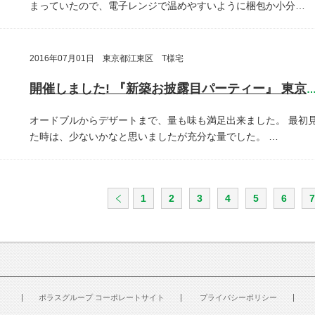
まっていたので、電子レンジで温めやすいように梱包か小分…
2016年07月01日 東京都江東区 T様宅
開催しました! 『新築お披露目パーティー』 東京都江東
オードブルからデザートまで、量も味も満足出来ました。
最初
た時は、少ないかなと思いましたが充分な量でした。
…
1
2
3
4
5
6
7
ポラスグループ コーポレートサイト
プライバシーポリシー