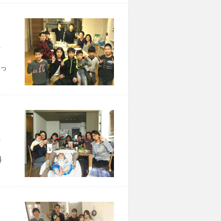
市 N様宅
っ
市 S様宅
料