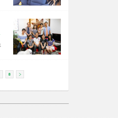
区 T様宅
見
8