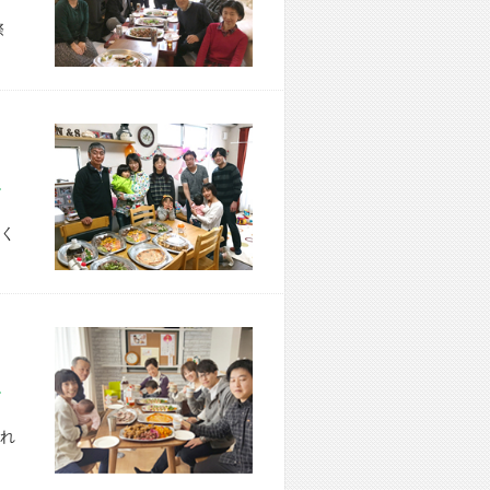
際
市 U様宅
く
市 M様宅
れ