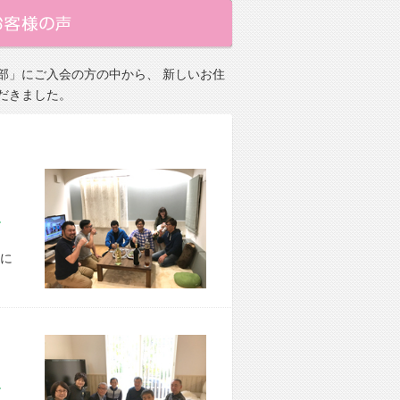
部」にご入会の方の中から、 新しいお住
だきました。
市 M様宅
に
市 Y様宅