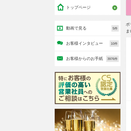
トップページ
ポ
動画で見る
5件
ま
お客様インタビュー
10件
お客様からのお手紙
3976件