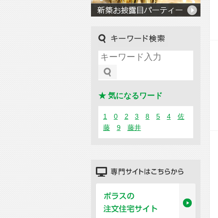
キーワード検索
★ 気になるワード
1
0
2
3
8
5
4
佐
藤
9
藤井
専門サイトはこちらから