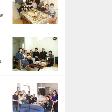
市 F様宅
果
市 I様宅
ボ
市 N様宅
し