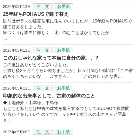
注 文
お手紙
2026年05月12日
25年経ちPOHAUSで建て替え
以前はポラスの建売住宅に住んでいましたが、25年経ちPOHAUSで
建て替えをしました。
家づくりは本当に難しく、迷い悩むことばかりでしたが
…
注 文
お手紙
2026年05月12日
このおしゃれな家って本当に自分の家、、?
この度はありがとうございました。
引渡し後2ヶ月半ぐらい経ちましたが、日々何気ない瞬間に「この家
めちゃくちゃいいな、、よすぎる、、」「このおしゃれな家…
注 文
お手紙
2026年05月12日
印象的な出来事として、古家の解体のこと
◆土地仲介：山本様、平島様
もともと私たちは中古の建物を購入するつもりでSUUMOで複数問
い合わせをしていたのですが、その中でポラスの山本さんと平島
さ…
注 文
お手紙
2026年05月08日