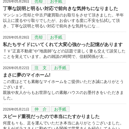
売却
お手紙
2026年05月28日
丁寧な説明と明るい対応で前向きな気持ちになりました
マンション売却と中古戸建買取のお取引をさせて頂きました。半年
以上に渡るやり取りでしたが、お会いする度に不安を払拭して頂
き、丁寧な説明と明るい対応で前向きな気持ちにな…
売却
お手紙
2026年05月28日
私たちサイドにいてくれて大変心強かった記憶があります
ＴＶ”正直不動産”や”地面師”などの話題で楽しく妻も交えて談笑した
ことを覚えています。あの雑談の時間で、信頼関係が太…
注 文
お手紙
2026年05月22日
まさに夢のマイホーム!
この度はとても素敵なマイホームをご提供いただき誠にありがとう
ございます。
親族や友人からもお世辞なしの素敵ハウスのお墨付きをいただきま
した。
仲 介
お手紙
2026年05月21日
スピード重視だったので本当にたすかりました
何度も々も、足を運んでいただき本当にありがとうございました。
友人がポラスさんに勤めている関係で営業さんを紹介してもらい、