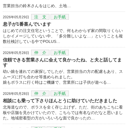
営業担当の鈴木さんをはじめ、土地…
注 文
お手紙
2026年05月29日
息子が1番喜んでいます
はじめての注文住宅ということで、何もわからず家の間取りくらい
しかイメージしていない中、「多分難しいよな…」ということも複
数社検討している中でPOLUS…
仲 介
お手紙
2026年05月28日
信頼できる営業さんに会えて良かったね、と夫と話してま
す
幼い娘を連れての家探しでしたが、営業担当の方の配慮もあり、ス
ムーズに打ち合わせ等進められました。
娘もポラスに行く時はご機嫌で、営業所には子供が遊べる…
仲 介
お手紙
2026年05月28日
相談にも乗って下さりほんとうに助けていただきました
北海道なので、ポラスを全く存じ上げず。ただ、街のあちこちに看
板や店舗を見かけていたので、こちらでは有名なのだなと思いまし
た。地域密着型の方がいろいろな面で良かったの…