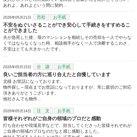
あれよ、あれよという間に契約…
売却
お手紙
2026年05月21日
不安をぬぐいさることができ安心して手続きをすすめるこ
とができました
夫が急死した後、母のマンションを相続しその売却を一人でやらな
くてはならなくなった時、相談相手がなく一人で決断するこわさ、
不安はとても大きかったです。
…
分 譲
お手紙
2026年05月15日
良いご担当者の方に巡り合えたと自慢しています
北様 お世話になっております。
物件探し～現在までお世話になっておりますが、常に親切のご対応
頂きありがとうございます。
他社さんでも物件…
注 文
お手紙
2026年05月14日
皆様それぞれがご自身の領域のプロだと感動
打ち合わせや現場見学などで、担当してくださった皆様それぞれが
ご自身の領域のプロなのだなと感じ感動しました。
他社を下げるようなことは決して言わず、他社…