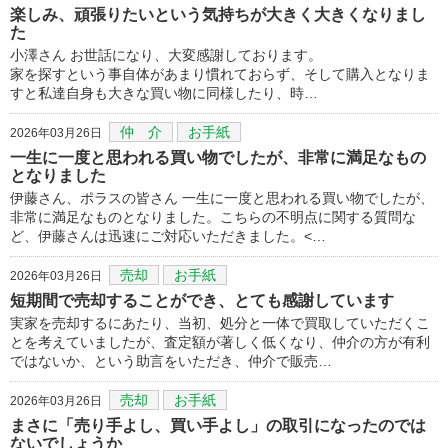
楽しみ、頑張りたいという気持ちが大きく大きくなりまし
た
小澤さん お世話になり、大変感謝しております。
家を探すという事自体があまり慣れておらず、そして購入となりま
すと私達自身も大きな買い物に同様したり、時…
仲 介
お手紙
2026年03月26日
一生に一度と思われる買い物でしたが、非常に満足なもの
となりました
伊藤さん、ポラスの皆さん 一生に一度と思われる買い物でしたが、
非常に満足なものとなりました。こちらの不明点に関する質問な
ど、伊藤さんは迅速にご対応いただきました。<…
売却
お手紙
2026年03月26日
短期間で売却することができ、とても感謝しています
実家を売却するにあたり、当初、処分と一体で買取していただくこ
とを考えていましたが、査定額が著しく低くなり、仲介の方が有利
ではないか、という助言をいただき、仲介で販売…
売却
お手紙
2026年03月26日
まさに「売り手よし、買い手よし」の取引になったのでは
ないでしょうか