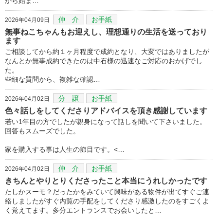
から始ま…
仲 介
お手紙
2026年04月09日
無事ねこちゃんもお迎えし、理想通りの生活を送っており
ます
ご相談してから約１ヶ月程度で成約となり、大変ではありましたが
なんとか無事成約できたのは中石様の迅速なご対応のおかげでし
た。
些細な質問から、複雑な確認…
分 譲
お手紙
2026年04月02日
色々話しをしてくださりアドバイスを頂き感謝しています
若い1年目の方でしたが親身になって話しを聞いて下さいました。
回答もスムーズでした。
家を購入する事は人生の節目です。<…
仲 介
お手紙
2026年04月02日
きちんとやりとりくださったこと本当にうれしかったです
たしかスーモ？だったかをみていて興味がある物件が出てすぐご連
絡しましたがすぐ内覧の手配をしてくださり感激したのをすごくよ
く覚えてます。多分エントランスでお会いしたと…