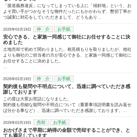
「接道義務違反」になってしまっている上に「傾斜地」という、お
よそ買い手がつかなそうな物件だったにもかかわらず、懇切丁寧か
つ誠実に対応をしていただきまして、どうもあり…
仲 介
お手紙
2026年03月19日
安心できる、と家族一同感じて御社にお任せすることに決
めました
土地売却で初めて関わりました。相見積もりを取りましたが、他社
よりも御社のご担当者の方が安心できる、と家族一同感じて御社に
お任せすることに決めました。
…
仲 介
お手紙
2026年03月19日
契約後も疑問や不明点について、迅速に調べていただき感
謝しております
この度は大変お世話になりました。
契約後も些細な疑問や不明点について（重要事項説明書を読み返せ
ば分かる事など）、迅速に調べていただき感謝しております。…
売却
お手紙
2026年03月19日
おかげさまで早期に納得の金額で売却することができ、と
ても満足しています