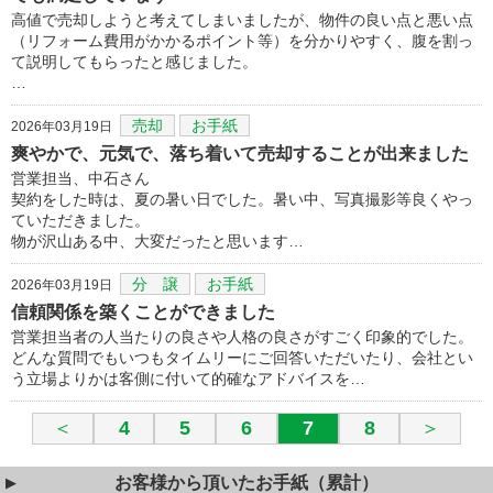
高値で売却しようと考えてしまいましたが、物件の良い点と悪い点
（リフォーム費用がかかるポイント等）を分かりやすく、腹を割っ
て説明してもらったと感じました。
…
売却
お手紙
2026年03月19日
爽やかで、元気で、落ち着いて売却することが出来ました
営業担当、中石さん
契約をした時は、夏の暑い日でした。暑い中、写真撮影等良くやっ
ていただきました。
物が沢山ある中、大変だったと思います…
分 譲
お手紙
2026年03月19日
信頼関係を築くことができました
営業担当者の人当たりの良さや人格の良さがすごく印象的でした。
どんな質問でもいつもタイムリーにご回答いただいたり、会社とい
う立場よりかは客側に付いて的確なアドバイスを…
＜
4
5
6
7
8
＞
お客様から頂いたお手紙（累計）