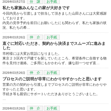
分 譲
お手紙
2026年03月27日
私たち家族みんなこの家が大好きです
今回内見から引渡しまで担当して頂きました山田さんには大変感謝
しております。
内見の見学予約を前日にお願いしたにも関わらず、私たち家族の状
況、私たちの希…
仲 介
お手紙
2026年03月26日
直ぐに対応いただき、契約から決済までスムーズに進みま
した
市村様には大変お世話になりました。
東京２３区内で戸建てを探していたところ、希望条件に合致する物
件を見付け連絡。ご多用にもかかわらず、嫌な顔一つせず直…
仲 介
お手紙
2026年03月26日
プロセスのご説明が非常にわかりやすかったと思います
営業の方の契約から引渡しまでプロセスのご説明が非常にわかりや
すかったと思います。
手続き等も親切にサポートいただきありがとうございました。
…
仲 介
お手紙
2026年03月26日