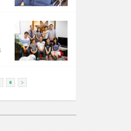
区 T様宅
見
8