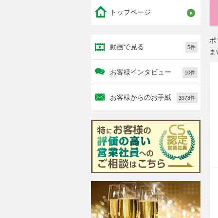
トップページ
ポ
動画で見る
5件
ま
お客様インタビュー
10件
お客様からのお手紙
3978件