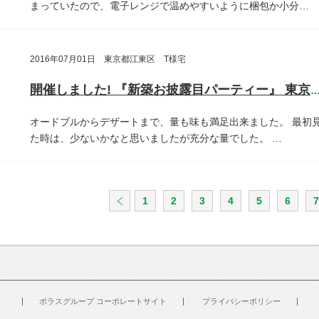
まっていたので、電子レンジで温めやすいように梱包か小分…
2016年07月01日 東京都江東区 T様宅
開催しました! 『新築お披露目パーティー』 東京都江東
オードブルからデザートまで、量も味も満足出来ました。
最初
た時は、少ないかなと思いましたが充分な量でした。
…
1
2
3
4
5
6
7
ポラスグループ コーポレートサイト
プライバシーポリシー