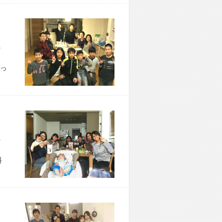
市 N様宅
っ
市 S様宅
料