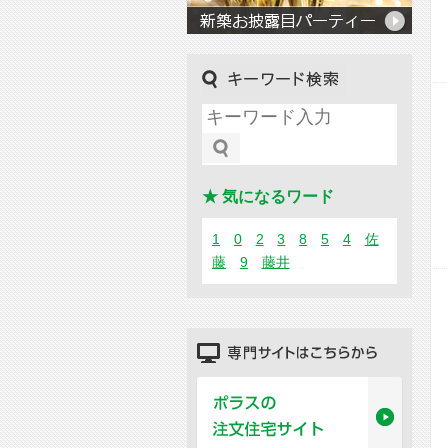
キーワード検索
★ 気になるワード
1
0
2
3
8
5
4
佐
藤
9
藤井
専門サイトはこちらから