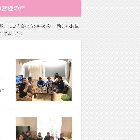
部」にご入会の方の中から、 新しいお住
だきました。
市 M様宅
に
市 Y様宅