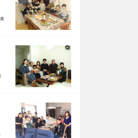
市 F様宅
果
市 I様宅
ボ
市 N様宅
し