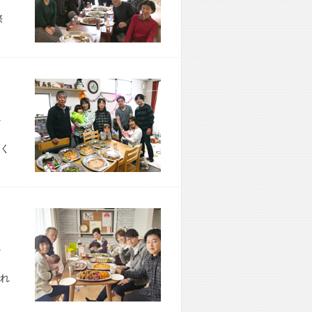
際
市 U様宅
く
市 M様宅
れ