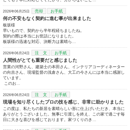
売却
お手紙
2026年06月25日
何の不安もなく契約に進む事が出来ました
板坂様
早いもので、契約から半年程経ちましたね。
契約の際は本当にお世話になりました。
板坂様の迅速な対応、決断力は素晴ら…
注 文
お手紙
2026年06月24日
人間性がとても重要だと感じました
営業の河野さん、建築士の本田さん、インテリアコーディネーター
の向吉さん、現場監督の浅倉さん、大工の今さんには本当に感謝し
ています。
このお…
注 文
お手紙
2026年06月24日
現場を知り尽くしたプロの技を感じ、非常に助かりました
この度は、私たちの新居を素晴らしい形に仕上げいただき、本当に
ありがとうございました。無事に引渡しを終え、この家で過ごす毎
日に大きな喜びを感じております。家づくりのき…