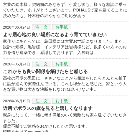
営業の鈴木様：契約前のみならず、引渡し後も、様々な相談に乗っ
ていただき、ありがとうございます。POHAUSで家を建てることに
決めたのも、鈴木様の細やかなご対応があっ…
注 文
お手紙
2026年06月24日
より居心地の良い場所になるよう育てていきたい
家作りにあたっては、島田様には大変お世話になりました。また、
設計の畑様、黒岩様、インテリアは岩橋様など、数多くの方々のお
力を借り建築でき、感謝しております。入居時は…
注 文
お手紙
2026年06月24日
これからも良い関係を築けたらと感じる
高校の同期の黒田に、ささいなことから相談をしたらとんとん拍子
に話が進んで実際住んでいる。これも縁かなと感じた。家という大
きな買い物は大きな決断をしなければいけない中…
注 文
お手紙
2026年06月19日
近所でポラスの旗を見ると嬉しくなります
親身になって、一緒に考え満足のいく素敵なお家を建てていただき
ました。
優柔不断でご迷惑をおかけしたかと思います。
時間をかけて一つ一つ決…