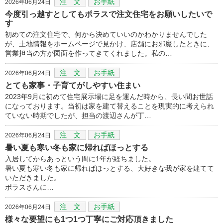
注 文
お手紙
2026年06月24日
今度引っ越すとしてもポラスで注文住宅をお願いしたいで
す
初めての注文住宅で、何から決めていいのかわかりませんでした
が、土地情報をホームページで見かけ、店舗にお邪魔したときに、
営業担当の方が図面を作ってきてくれました。私の…
注 文
お手紙
2026年06月24日
とても家事・子育てがしやすい住まい
2023年9月に初めて住宅展示場に足を運んだ時から、長い間お世話
になっております。当初は家を建て替えることを現実的に考えられ
ていない時期でしたが、担当の渡辺さんが丁…
注 文
お手紙
2026年06月24日
暑い夏も寒い冬も家に帰ればほっとする
入居してからあっという間に1年が経ちました。
暑い夏も寒い冬も家に帰ればほっとする、大好きな我が家を建てて
いただきました。
ポラスさんに…
注 文
お手紙
2026年06月24日
様々な要望にも1つ1つ丁寧にご対応頂きました