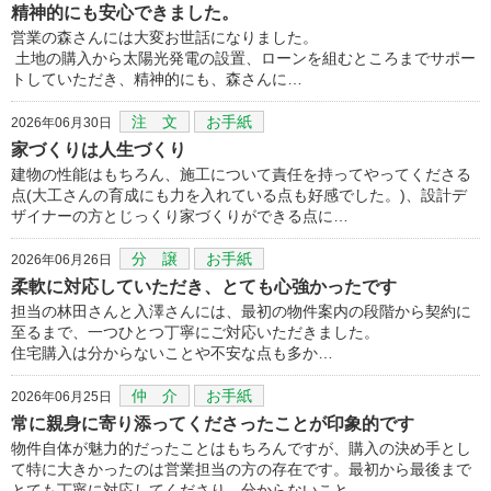
精神的にも安心できました。
営業の森さんには大変お世話になりました。
土地の購入から太陽光発電の設置、ローンを組むところまでサポー
トしていただき、精神的にも、森さんに…
注 文
お手紙
2026年06月30日
家づくりは人生づくり
建物の性能はもちろん、施工について責任を持ってやってくださる
点(大工さんの育成にも力を入れている点も好感でした。)、設計デ
ザイナーの方とじっくり家づくりができる点に…
分 譲
お手紙
2026年06月26日
柔軟に対応していただき、とても心強かったです
担当の林田さんと入澤さんには、最初の物件案内の段階から契約に
至るまで、一つひとつ丁寧にご対応いただきました。
住宅購入は分からないことや不安な点も多か…
仲 介
お手紙
2026年06月25日
常に親身に寄り添ってくださったことが印象的です
物件自体が魅力的だったことはもちろんですが、購入の決め手とし
て特に大きかったのは営業担当の方の存在です。最初から最後まで
とても丁寧に対応してくださり、分からないこと…