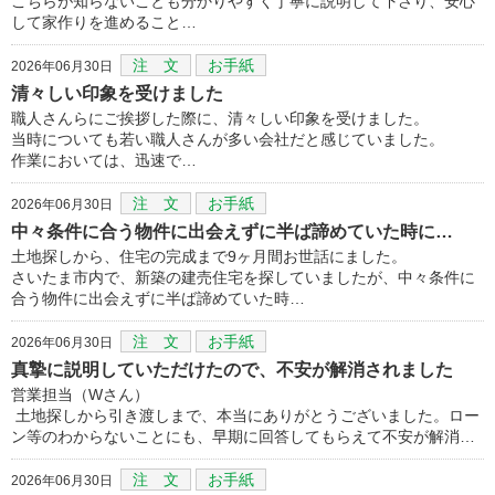
こちらが知らないことも分かりやすく丁寧に説明して下さり、安心
して家作りを進めること…
注 文
お手紙
2026年06月30日
清々しい印象を受けました
職人さんらにご挨拶した際に、清々しい印象を受けました。
当時についても若い職人さんが多い会社だと感じていました。
作業においては、迅速で…
注 文
お手紙
2026年06月30日
中々条件に合う物件に出会えずに半ば諦めていた時に…
土地探しから、住宅の完成まで9ヶ月間お世話にました。
さいたま市内で、新築の建売住宅を探していましたが、中々条件に
合う物件に出会えずに半ば諦めていた時…
注 文
お手紙
2026年06月30日
真摯に説明していただけたので、不安が解消されました
営業担当（Wさん）
土地探しから引き渡しまで、本当にありがとうございました。ロー
ン等のわからないことにも、早期に回答してもらえて不安が解消…
注 文
お手紙
2026年06月30日