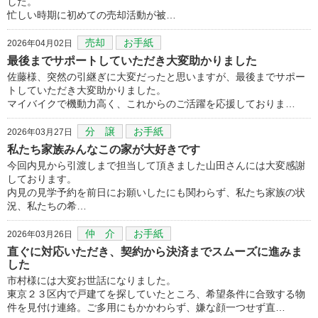
した。
忙しい時期に初めての売却活動が被…
売却
お手紙
2026年04月02日
最後までサポートしていただき大変助かりました
佐藤様、突然の引継ぎに大変だったと思いますが、最後までサポー
トしていただき大変助かりました。
マイバイクで機動力高く、これからのご活躍を応援しておりま…
分 譲
お手紙
2026年03月27日
私たち家族みんなこの家が大好きです
今回内見から引渡しまで担当して頂きました山田さんには大変感謝
しております。
内見の見学予約を前日にお願いしたにも関わらず、私たち家族の状
況、私たちの希…
仲 介
お手紙
2026年03月26日
直ぐに対応いただき、契約から決済までスムーズに進みま
した
市村様には大変お世話になりました。
東京２３区内で戸建てを探していたところ、希望条件に合致する物
件を見付け連絡。ご多用にもかかわらず、嫌な顔一つせず直…