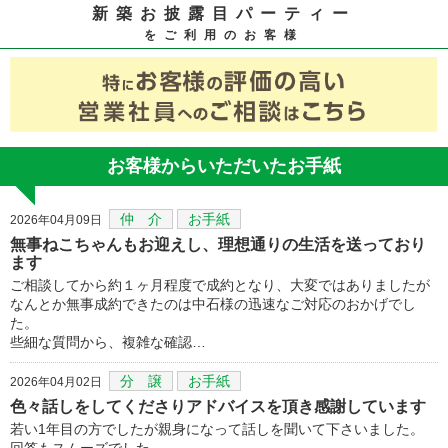
新築お披露目パーティー
をご利用のお客様
お客様からいただいたお手紙
仲 介
お手紙
2026年04月09日
無事ねこちゃんもお迎えし、理想通りの生活を送っており
ます
ご相談してから約１ヶ月程度で成約となり、大変ではありましたが
なんとか無事成約できたのは中石様の迅速なご対応のおかげでし
た。
些細な質問から、複雑な確認…
分 譲
お手紙
2026年04月02日
色々話しをしてくださりアドバイスを頂き感謝しています
若い1年目の方でしたが親身になって話しを聞いて下さいました。
回答もスムーズでした。