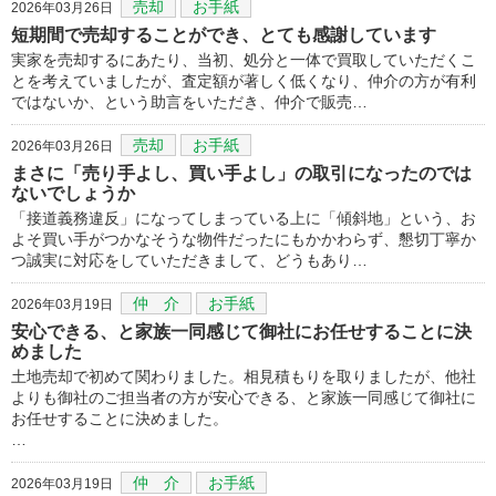
売却
お手紙
2026年03月26日
短期間で売却することができ、とても感謝しています
実家を売却するにあたり、当初、処分と一体で買取していただくこ
とを考えていましたが、査定額が著しく低くなり、仲介の方が有利
ではないか、という助言をいただき、仲介で販売…
売却
お手紙
2026年03月26日
まさに「売り手よし、買い手よし」の取引になったのでは
ないでしょうか
「接道義務違反」になってしまっている上に「傾斜地」という、お
よそ買い手がつかなそうな物件だったにもかかわらず、懇切丁寧か
つ誠実に対応をしていただきまして、どうもあり…
仲 介
お手紙
2026年03月19日
安心できる、と家族一同感じて御社にお任せすることに決
めました
土地売却で初めて関わりました。相見積もりを取りましたが、他社
よりも御社のご担当者の方が安心できる、と家族一同感じて御社に
お任せすることに決めました。
…
仲 介
お手紙
2026年03月19日