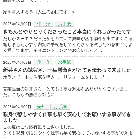
家を購入する事は人生の節目です。<…
仲 介
お手紙
2026年04月02日
きちんとやりとりくださったこと本当にうれしかったです
たしかスーモ？だったかをみていて興味がある物件が出てすぐご連
絡しましたがすぐ内覧の手配をしてくださり感激したのをすごくよ
く覚えてます。多分エントランスでお会いしたと…
仲 介
お手紙
2026年04月02日
新井さんの誠実さ、一生懸命さがとても伝わって来ました
ポラスで、中古住宅を購入し、リフォームをしました。
営業担当の新井さん、とても丁寧な対応をありがとうございまし
た。こちらの無理な対応に…
売却
お手紙
2026年04月02日
親身で話しやすく仕事も早く安心してお願いする事ができ
ました
この度はご対応有難うございました。
とても親身で話しやすく仕事も早く安心してお願いする事ができま