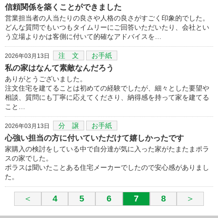
信頼関係を築くことができました
営業担当者の人当たりの良さや人格の良さがすごく印象的でした。
どんな質問でもいつもタイムリーにご回答いただいたり、会社とい
う立場よりかは客側に付いて的確なアドバイスを…
注 文
お手紙
2026年03月13日
私の家はなんて素敵なんだろう
ありがとうございました。
注文住宅を建てることは初めての経験でしたが、細々とした要望や
相談、質問にも丁寧に応えてくださり、納得感を持って家を建てる
こと…
分 譲
お手紙
2026年03月13日
心強い担当の方に付いていただけて嬉しかったです
家購入の検討をしている中で自分達が気に入った家がたまたまポラ
スの家でした。
ポラスは聞いたことある住宅メーカーでしたので安心感がありまし
た。
＜
4
5
6
7
8
＞