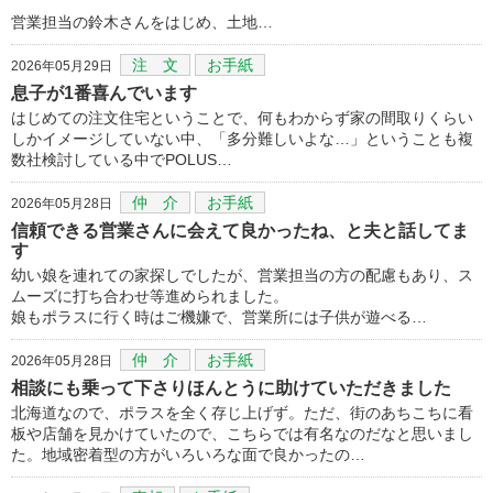
営業担当の鈴木さんをはじめ、土地…
注 文
お手紙
2026年05月29日
息子が1番喜んでいます
はじめての注文住宅ということで、何もわからず家の間取りくらい
しかイメージしていない中、「多分難しいよな…」ということも複
数社検討している中でPOLUS…
仲 介
お手紙
2026年05月28日
信頼できる営業さんに会えて良かったね、と夫と話してま
す
幼い娘を連れての家探しでしたが、営業担当の方の配慮もあり、ス
ムーズに打ち合わせ等進められました。
娘もポラスに行く時はご機嫌で、営業所には子供が遊べる…
仲 介
お手紙
2026年05月28日
相談にも乗って下さりほんとうに助けていただきました
北海道なので、ポラスを全く存じ上げず。ただ、街のあちこちに看
板や店舗を見かけていたので、こちらでは有名なのだなと思いまし
た。地域密着型の方がいろいろな面で良かったの…