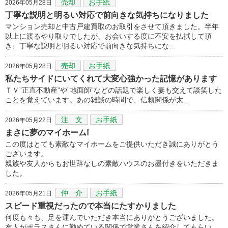
売却
お手紙
2026年05月28日
丁寧な説明と明るい対応で前向きな気持ちになりました
マンション売却と中古戸建買取のお取引をさせて頂きました。半年
以上に渡るやり取りでしたが、お会いする度に不安を払拭して頂
き、丁寧な説明と明るい対応で前向きな気持ちにな…
売却
お手紙
2026年05月28日
私たちサイドにいてくれて大変心強かった記憶があります
ＴＶ”正直不動産”や”地面師”などの話題で楽しく妻も交えて談笑した
ことを覚えています。あの雑談の時間で、信頼関係が太…
注 文
お手紙
2026年05月22日
まさに夢のマイホーム!
この度はとても素敵なマイホームをご提供いただき誠にありがとう
ございます。
親族や友人からもお世辞なしの素敵ハウスのお墨付きをいただきま
した。
仲 介
お手紙
2026年05月21日
スピード重視だったので本当にたすかりました
何度も々も、足を運んでいただき本当にありがとうございました。
友人がポラスさんに勤めている関係で営業さんを紹介してもらい、