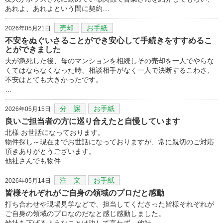
あれよ、あれよという間に契約…
売却
お手紙
2026年05月21日
不安をぬぐいさることができ安心して手続きをすすめるこ
とができました
夫が急死した後、母のマンションを相続しその売却を一人でやらな
くてはならなくなった時、相談相手がなく一人で決断するこわさ、
不安はとても大きかったです。
…
分 譲
お手紙
2026年05月15日
良いご担当者の方に巡り合えたと自慢しています
北様 お世話になっております。
物件探し～現在までお世話になっておりますが、常に親切のご対応
頂きありがとうございます。
他社さんでも物件…
注 文
お手紙
2026年05月14日
皆様それぞれがご自身の領域のプロだと感動
打ち合わせや現場見学などで、担当してくださった皆様それぞれが
ご自身の領域のプロなのだなと感じ感動しました。
他社を下げるようなことは決して言わず、他社…