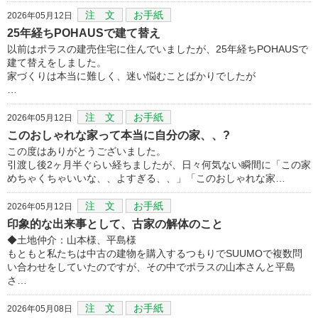
注 文
お手紙
2026年05月12日
25年経ちPOHAUSで建て替え
以前はポラスの建売住宅に住んでいましたが、25年経ちPOHAUSで
建て替えをしました。
家づくりは本当に難しく、迷い悩むことばかりでしたが
…
注 文
お手紙
2026年05月12日
このおしゃれな家って本当に自分の家、、?
この度はありがとうございました。
引渡し後2ヶ月半ぐらい経ちましたが、日々何気ない瞬間に「この家
めちゃくちゃいいな、、よすぎる、、」「このおしゃれな家…
注 文
お手紙
2026年05月12日
印象的な出来事として、古家の解体のこと
◆土地仲介：山本様、平島様
もともと私たちは中古の建物を購入するつもりでSUUMOで複数問
い合わせをしていたのですが、その中でポラスの山本さんと平島
さ…
注 文
お手紙
2026年05月08日