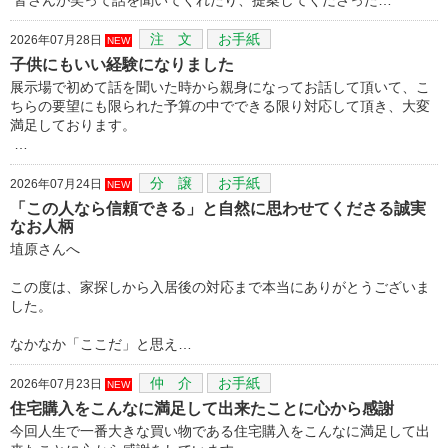
注 文
お手紙
2026年07月28日
NEW
子供にもいい経験になりました
展示場で初めて話を聞いた時から親身になってお話して頂いて、こ
ちらの要望にも限られた予算の中でできる限り対応して頂き、大変
満足しております。
…
分 譲
お手紙
2026年07月24日
NEW
「この人なら信頼できる」と自然に思わせてくださる誠実
なお人柄
埴原さんへ
この度は、家探しから入居後の対応まで本当にありがとうございま
した。
なかなか「ここだ」と思え…
仲 介
お手紙
2026年07月23日
NEW
住宅購入をこんなに満足して出来たことに心から感謝
今回人生で一番大きな買い物である住宅購入をこんなに満足して出