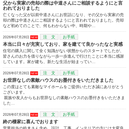
父から実家の売却の際は中道さんにご相談するようにと言
われておりました
亡くなった父が以前中道さんにお世話になり、その父から実家の売
却の際は中道さんにご相談するようにと言われておりました。売却
など初めてのことで、何もわからない中、時期や…
注 文
お手紙
2026年07月28日
NEW
本当に日々が充実しており、家を建てて良かったなと実感
住宅の購入に関して全く知識がない状態からのスタートでしたが、
皆さんのお力を借りながら一歩一歩進んで行けたことに本当に感謝
しています。家が建ち、新たな生活が始まってい…
注 文
お手紙
2026年07月28日
NEW
お世辞なしの素敵ハウスのお墨付きをいただきました
この度はとても素敵なマイホームをご提供いただき誠にありがとう
ございます。
親族や友人からもお世辞なしの素敵ハウスのお墨付きをいただきま
した…
注 文
お手紙
2026年07月28日
NEW
終の棲家に喜んでおります
営業担当の鈴木さん含め、設計、工事、インテリアの方には大変良