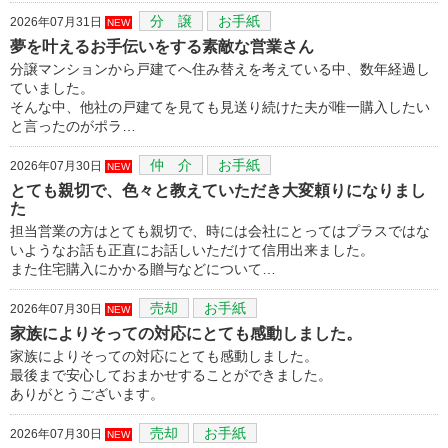
分 譲
お手紙
2026年07月31日
NEW
夢を叶えるお手伝いをする素敵な営業さん
分譲マンションから戸建てへ住み替えを考えている中、数年経過し
ていました。
そんな中、他社の戸建てを見ても見送り続けた夫が唯一購入したい
と言ったのがポラ…
仲 介
お手紙
2026年07月30日
NEW
とても親切で、色々と教えていただき大変頼りになりまし
た
担当営業の方はとても親切で、時には会社にとってはプラスではな
いようなお話も正直にお話しいただけて信用出来ました。
また住宅購入にかかる贈与などについて…
売却
お手紙
2026年07月30日
NEW
家族によりそっての対応にとても感動しました。
家族によりそっての対応にとても感動しました。
最後まで安心しておまかせすることができました。
ありがとうございます。
売却
お手紙
2026年07月30日
NEW