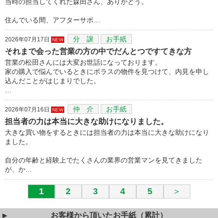
当時の担当してくれた森田さん、ありがとう。
住んでいる間、アフターサポ…
分 譲
お手紙
2026年07月17日
NEW
それまで会った営業の方の中でだんとつですてきな方
営業の松田さんには大変お世話になっております。
家の購入で悩んでいるときにポラスの物件を見つけて、内見を申し
込んだことがはじまりでした。
…
仲 介
お手紙
2026年07月16日
NEW
担当者の力は本当に大きな助けになりました。
大きな買い物をするときには担当者の力は本当に大きな助けになり
ました。
自分の年齢と経験上でたくさんの業界の営業マンを見てきました
が、か…
1
2
3
4
5
＞
お客様から頂いたお手紙（累計）