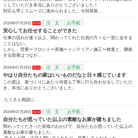
くしていただき本当にありがとうございました！
対応も早くスムーズに進められました。今回母親…
注 文
お手紙
2026年07月28日
NEW
安心してお任せすることができた
仕事の流れが違う以上、関わってくれた社員の方々も一堂に会する
ことはない。
しかし、営業〜フロント〜実施〜インテリア／施工〜検査と、隣接
する部署はつなが…
注 文
お手紙
2026年07月28日
NEW
やはり自分たちの家はいいものだなと日々感じています
この度は、家づくりにあたり何度も丁寧に打ち合わせをしていただ
き、本当にありがとうございました。
たくさん相談に…
注 文
お手紙
2026年07月28日
NEW
自分たちが思っていた以上の素敵なお家が建ちました
関わってくださった皆様のおかげで、自分たちが思っていた以上の
素敵なお家が建ちました。
皆さんが笑って話を聞いてくれたり、提案してくださった…