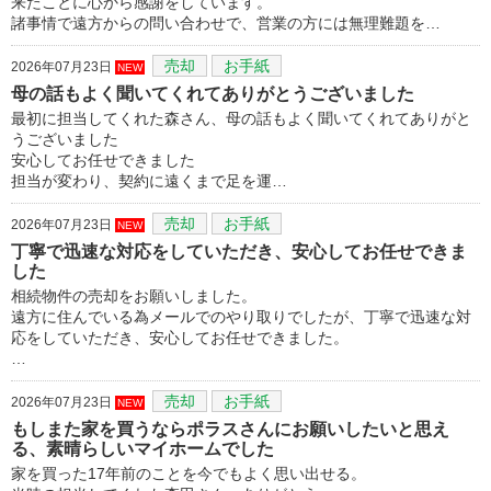
来たことに心から感謝をしています。
諸事情で遠方からの問い合わせで、営業の方には無理難題を…
売却
お手紙
2026年07月23日
NEW
母の話もよく聞いてくれてありがとうございました
最初に担当してくれた森さん、母の話もよく聞いてくれてありがと
うございました
安心してお任せできました
担当が変わり、契約に遠くまで足を運…
売却
お手紙
2026年07月23日
NEW
丁寧で迅速な対応をしていただき、安心してお任せできま
した
相続物件の売却をお願いしました。
遠方に住んでいる為メールでのやり取りでしたが、丁寧で迅速な対
応をしていただき、安心してお任せできました。
…
売却
お手紙
2026年07月23日
NEW
もしまた家を買うならポラスさんにお願いしたいと思え
る、素晴らしいマイホームでした
家を買った17年前のことを今でもよく思い出せる。