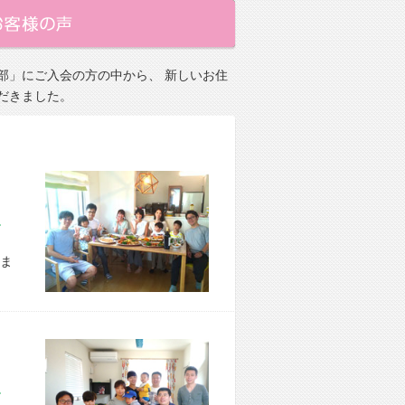
部」にご入会の方の中から、 新しいお住
だきました。
市 E様宅
ま
区 S様宅