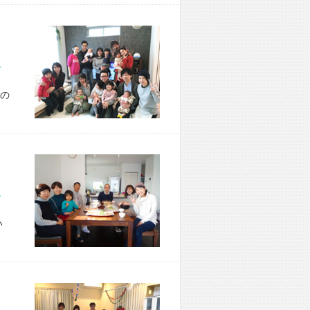
市 T様宅
の
市 K様宅
い