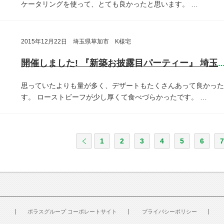
ケータリングを使って、とても良かったと思います。
…
2015年12月22日 埼玉県草加市 K様宅
開催しました! 『新築お披露目パーティー』 埼玉県草加
思っていたよりも量が多く、デザートもたくさんあって良かった
す。
ローストビーフが少し厚くて食べづらかったです。
…
1
2
3
4
5
6
7
ポラスグループ コーポレートサイト
プライバシーポリシー