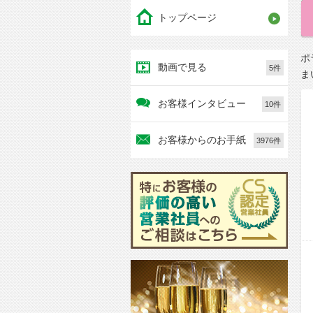
トップページ
ポ
動画で見る
5件
ま
お客様インタビュー
10件
お客様からのお手紙
3976件