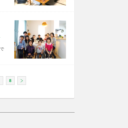
市 K様宅
で
8