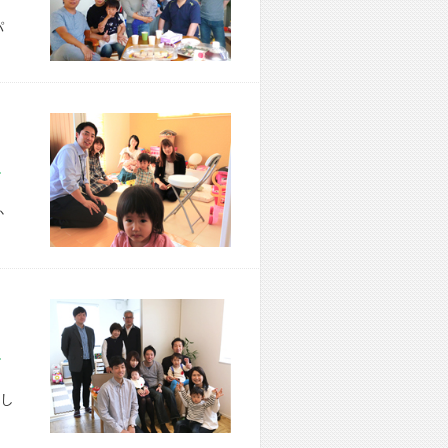
パ
市 T様宅
か
区 A様宅
し