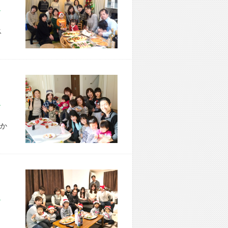
市 H様宅
ス
市 T様宅
か
市 K様宅