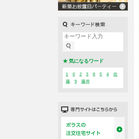
キーワード検索
★ 気になるワード
1
0
2
3
8
5
4
佐
藤
9
藤井
専門サイトはこちらから