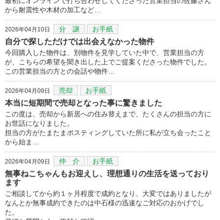
最初にオンラインで打ち合わせしてくださった営業担当の佐藤さん
から耐震性や木材の加工など…
分 譲
お手紙
2026年04月10日
自分で探しただけでは出会えなかった物件
今回購入した物件は、別物件を見学していた中で、営業担当の方
が、こちらの希望を聞き出した上でご提案くださった物件でした。
この営業担当の方との会話や物件…
売却
お手紙
2026年04月09日
本当に短期間で売却となった事に驚きました
この度は、売却から新居への住み替えまで、たくさんの担当の方に
お世話になりました。
担当の方がたまたまポスティングしていた所に私が立ち会ったこと
から始ま…
仲 介
お手紙
2026年04月09日
無事ねこちゃんもお迎えし、理想通りの生活を送っており
ます
ご相談してから約１ヶ月程度で成約となり、大変ではありましたが
なんとか無事成約できたのは中石様の迅速なご対応のおかげでし
た。