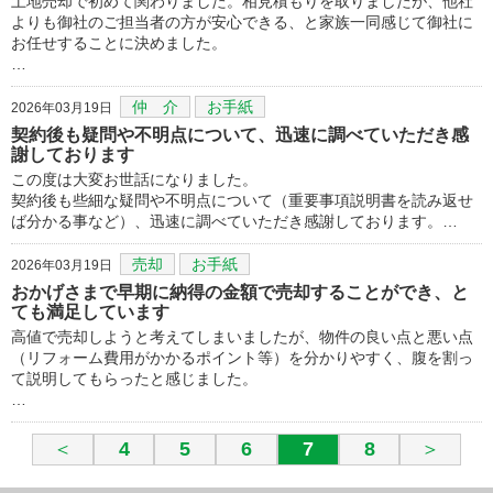
土地売却で初めて関わりました。相見積もりを取りましたが、他社
よりも御社のご担当者の方が安心できる、と家族一同感じて御社に
お任せすることに決めました。
…
仲 介
お手紙
2026年03月19日
契約後も疑問や不明点について、迅速に調べていただき感
謝しております
この度は大変お世話になりました。
契約後も些細な疑問や不明点について（重要事項説明書を読み返せ
ば分かる事など）、迅速に調べていただき感謝しております。…
売却
お手紙
2026年03月19日
おかげさまで早期に納得の金額で売却することができ、と
ても満足しています
高値で売却しようと考えてしまいましたが、物件の良い点と悪い点
（リフォーム費用がかかるポイント等）を分かりやすく、腹を割っ
て説明してもらったと感じました。
…
＜
4
5
6
7
8
＞