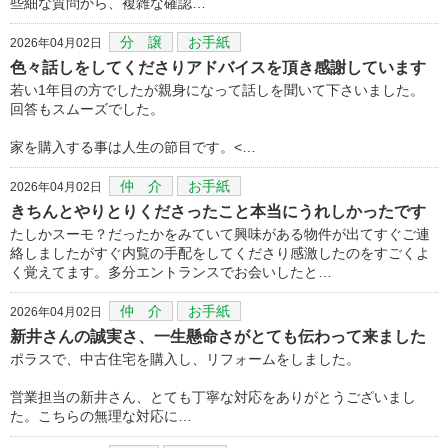
些細な質問から、複雑な確認…
分 譲
お手紙
2026年04月02日
色々話しをしてくださりアドバイスを頂き感謝しています
若い1年目の方でしたが親身になって話しを聞いて下さいました。
回答もスムーズでした。
家を購入する事は人生の節目です。<…
仲 介
お手紙
2026年04月02日
きちんとやりとりくださったこと本当にうれしかったです
たしかスーモ？だったかをみていて興味がある物件が出てすぐご連
絡しましたがすぐ内覧の手配をしてくださり感激したのをすごくよ
く覚えてます。多分エントランスでお会いしたと…
仲 介
お手紙
2026年04月02日
新井さんの誠実さ、一生懸命さがとても伝わって来ました
ポラスで、中古住宅を購入し、リフォームをしました。
営業担当の新井さん、とても丁寧な対応をありがとうございまし
た。こちらの無理な対応に…