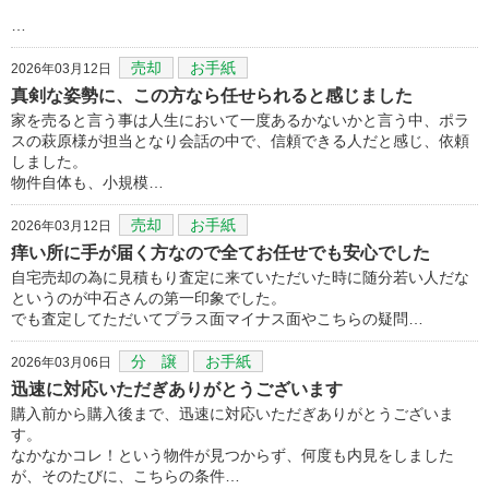
…
売却
お手紙
2026年03月12日
真剣な姿勢に、この方なら任せられると感じました
家を売ると言う事は人生において一度あるかないかと言う中、ポラ
スの萩原様が担当となり会話の中で、信頼できる人だと感じ、依頼
しました。
物件自体も、小規模…
売却
お手紙
2026年03月12日
痒い所に手が届く方なので全てお任せでも安心でした
自宅売却の為に見積もり査定に来ていただいた時に随分若い人だな
というのが中石さんの第一印象でした。
でも査定してただいてプラス面マイナス面やこちらの疑問…
分 譲
お手紙
2026年03月06日
迅速に対応いただぎありがとうございます
購入前から購入後まで、迅速に対応いただぎありがとうございま
す。
なかなかコレ！という物件が見つからず、何度も内見をしました
が、そのたびに、こちらの条件…