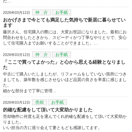
だ…
仲 介
お手紙
2026年03月12日
おかげさまで今とても満足した気持ちで新居に暮らせてい
ます
藤沢さん、住宅購入の際には、大変お世話になりました。最初にお
問合わせをしたときから、スピーディかつ丁寧なやりとりで、安心
して住宅購入までお願いすることができました。…
仲 介
お手紙
2026年03月12日
「ここで買ってよかった」と心から思える経験となりまし
た
中古にて購入いたしましたが、リフォームをしていない箇所につき
ましても、築年数を感じさせないほど品質の良さを率直に感じまし
た。
細かな部分まで丁寧に管理…
売却
お手紙
2026年03月12日
的確な配慮をして頂いて大変助かりました
売却物件に何度も足を運んでくれ的確な配慮をして頂いて大変助か
りました。
いい担当の方に巡り会えて妻ともども感謝してます。