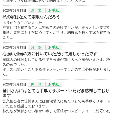
う立場よりかは客側に付いて的確なアドバイスを…
注 文
お手紙
2026年03月13日
私の家はなんて素敵なんだろう
ありがとうございました。
注文住宅を建てることは初めての経験でしたが、細々とした要望や
相談、質問にも丁寧に応えてくださり、納得感を持って家を建てる
こと…
分 譲
お手紙
2026年03月13日
心強い担当の方に付いていただけて嬉しかったです
家購入の検討をしている中で自分達が気に入った家がたまたまポラ
スの家でした。
ポラスは聞いたことある住宅メーカーでしたので安心感がありまし
た。
仲 介
お手紙
2026年03月12日
笹川さんにはとても手厚くサポートいただき感謝しており
ます
営業担当者の笹川さんには住宅購入にあたりとても手厚くサポート
いただき感謝しております。
私たちが気付かない細かい点まで正確かつスピーディーに対応いた