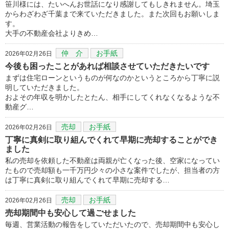
笹川様には、たいへんお世話になり感謝してもしきれません。埼玉
からわざわざ千葉まで来ていただきました。また次回もお願いしま
す。
大手の不動産会社よりきめ…
仲 介
お手紙
2026年02月26日
今後も困ったことがあれば相談させていただきたいです
まずは住宅ローンというものが何なのかというところから丁寧に説
明していただきました。
およその年収を明かしたとたん、相手にしてくれなくなるような不
動産グ…
売却
お手紙
2026年02月26日
丁寧に真剣に取り組んでくれて早期に売却することができ
ました
私の売却を依頼した不動産は両親が亡くなった後、空家になってい
たもので売却額も一千万円少々の小さな案件でしたが、担当者の方
は丁寧に真剣に取り組んでくれて早期に売却する…
売却
お手紙
2026年02月26日
売却期間中も安心して過ごせました
毎週、営業活動の報告をしていただいたので、売却期間中も安心し