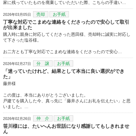
家に残っていたものを廃棄していただいた際、こちらの手違い…
売却
お手紙
2026年03月05日
丁寧な対応でこまめな連絡をくださったので安心して取引
が出来ました
購入時に親身に対応してくださった恩田様、売却時に誠実に対応し
て下さった塩谷様。
お二方とも丁寧な対応でこまめな連絡をくださったので安心…
分 譲
お手紙
2026年02月27日
「迷っていたけれど、結果として本当に良い選択ができ
た」
藤井様
この度は、本当にありがとうございました。
戸建てを購入した今、真っ先に「藤井さんにお礼を伝えたい」と思
いました。…
仲 介
お手紙
2026年02月26日
笹川様には、たいへんお世話になり感謝してもしきれませ
ん