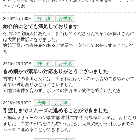
やっぱり一軒家に住んでみたい！と思えたのは営業を担当してくだ
さった八木…
分 譲
お手紙
2026年05月08日
総合的にとても満足しております
今回の住宅購入にあたり、担当してくださった営業の波多江さんに
は大変お世話になりました。
終始丁寧かつ責任感のあるご対応で、安心してお任せすることがで
き…
仲 介
お手紙
2026年05月07日
きめ細かで素早い対応ありがとうございました
営業担当の森田さんには、生まれたばかりの子供含めてきめ細かで
素早い対応ありがとうございました。
立地の条件が合わず、ポラスの仲介良い物件を紹介いただき…
売却
お手紙
2026年05月07日
引渡しまでスムーズに進めることができました
不動産ソリューション事業部 本社営業課 河島様に大変お世話になり
ました。当方の都合をご配慮いただき、売買契約から引渡しまでス
ムーズに進めることができました。