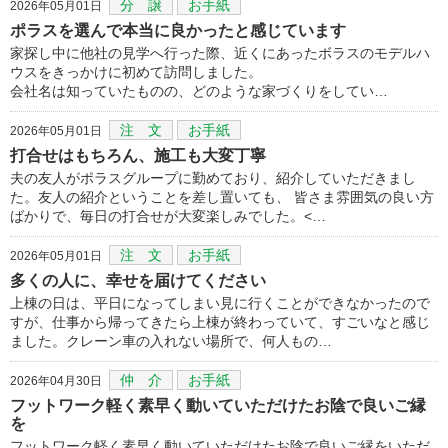
分 譲
お手紙
2026年05月01日
ポラスを選んで本当に良かったと感じています
家探し中に他社の見学へ行った際、近くにあったボラスのモデルハ
ウスをきっかけに初めて訪問しました。
会社名は知っていたものの、どのような家づくりをしてい…
注 文
お手紙
2026年05月01日
打合せはもちろん、施工も大変丁寧
夫の友人がポラスグループに勤めており、紹介していただきまし
た。友人の紹介ということを差し置いても、 皆さま雰囲気の良い方
ばかりで、毎日の打合せが大変楽しみでした。<…
注 文
お手紙
2026年05月01日
多くの人に、幸せを届けてください
上棟の日は、平日になってしまい見に行くことができなかったので
すが、仕事から帰ってきたら上棟が終わっていて、すごいなと感じ
ました。クレーン車の入れない場所で、何人もの…
仲 介
お手紙
2026年04月30日
フットワーク軽く素早く動いていただけたお陰で良いご縁
を
フットワーク軽く素早く動いていただけたお陰で良いご縁をいただ