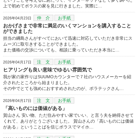
上で初めてポラスの家を見に行きました。実際に…
仲 介
お手紙
2026年04月23日
おかげさまで非常に満足のいくマンションを講入すること
ができました
担当の綱島さんがすべてにおいて迅速に対応していただき非常にス
ムーズに取引きすることができました。
また価格の交渉についても、相談に乗っていただき本当に…
注 文
お手紙
2026年04月17日
ヒアリングも良い意味でゆるい雰囲気で
我が家の家作りはSUUMOカウンターで７社のハウスメーカーを紹
介されたところから始まりました。
その中でとても強めにおすすめされたのが、ポラテックさん…
注 文
お手紙
2026年04月17日
「高いものには価値がある」
賀山さん 安い物、ただ住みやすい家でいい、と言う夫を納得させて
くれて、ありがとうございました。 賀山さんの「高いものには価値
がある」ということばを信じポラスでマイホ…