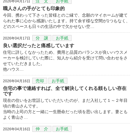
注 文
お手紙
2026年04月17日
職人さんの手がとても印象的
今回、携わって下さった皆様とのご縁で、念願のマイホームが建て
られた事に心から感謝いたします。持て余す様な空間が1つもなく、
どのスペースも日々の生活の中で欠かせない空…
分 譲
お手紙
2026年04月17日
良い選択だったと痛感しています
住宅に詳しくなかったため、費用と品質のバランスが良いハウスメ
ーカーを検討していた際に、知人から紹介を受けて問い合わせをさ
せていただきました。
他ハウス…
売却
お手紙
2026年04月16日
住宅の事で連絡すれば、全て解決してくれる頼もしい存在
です
現在の住いをお世話していただいたのが、まだ入社して１～２年目
頃の青山さんです。
当時の上司の方と一緒に一生懸命だった頃を思い出します。妻とも
よく青山さ…
仲 介
お手紙
2026年04月16日