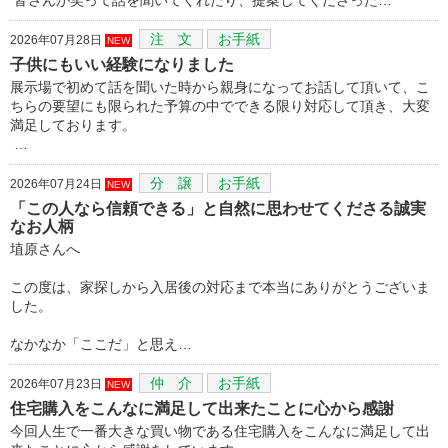
注 文
お手紙
2026年07月28日
NEW
子供にもいい経験になりました
展示場で初めて話を聞いた時から親身になってお話して頂いて、こ
ちらの要望にも限られた予算の中でできる限り対応して頂き、大変
満足しております。
…
分 譲
お手紙
2026年07月24日
NEW
「この人なら信頼できる」と自然に思わせてくださる誠実
なお人柄
埴原さんへ
この度は、家探しから入居後の対応まで本当にありがとうございま
した。
なかなか「ここだ」と思え…
仲 介
お手紙
2026年07月23日
NEW
住宅購入をこんなに満足して出来たことに心から感謝
今回人生で一番大きな買い物である住宅購入をこんなに満足して出