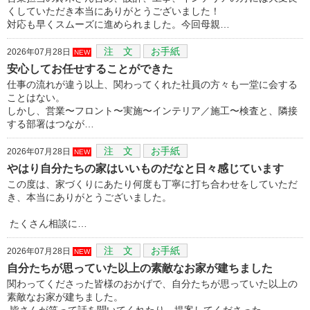
くしていただき本当にありがとうございました！
対応も早くスムーズに進められました。今回母親…
注 文
お手紙
2026年07月28日
NEW
安心してお任せすることができた
仕事の流れが違う以上、関わってくれた社員の方々も一堂に会する
ことはない。
しかし、営業〜フロント〜実施〜インテリア／施工〜検査と、隣接
する部署はつなが…
注 文
お手紙
2026年07月28日
NEW
やはり自分たちの家はいいものだなと日々感じています
この度は、家づくりにあたり何度も丁寧に打ち合わせをしていただ
き、本当にありがとうございました。
たくさん相談に…
注 文
お手紙
2026年07月28日
NEW
自分たちが思っていた以上の素敵なお家が建ちました
関わってくださった皆様のおかげで、自分たちが思っていた以上の
素敵なお家が建ちました。
皆さんが笑って話を聞いてくれたり、提案してくださった…