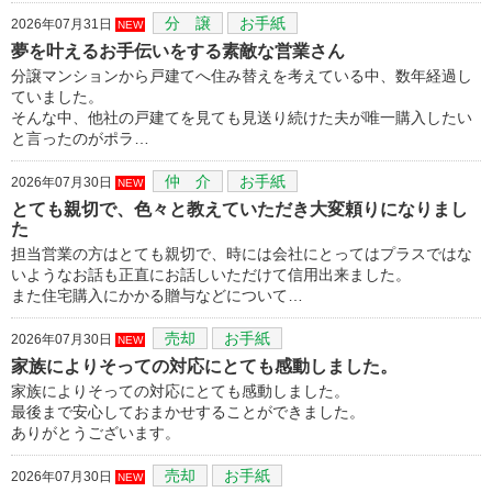
分 譲
お手紙
2026年07月31日
NEW
夢を叶えるお手伝いをする素敵な営業さん
分譲マンションから戸建てへ住み替えを考えている中、数年経過し
ていました。
そんな中、他社の戸建てを見ても見送り続けた夫が唯一購入したい
と言ったのがポラ…
仲 介
お手紙
2026年07月30日
NEW
とても親切で、色々と教えていただき大変頼りになりまし
た
担当営業の方はとても親切で、時には会社にとってはプラスではな
いようなお話も正直にお話しいただけて信用出来ました。
また住宅購入にかかる贈与などについて…
売却
お手紙
2026年07月30日
NEW
家族によりそっての対応にとても感動しました。
家族によりそっての対応にとても感動しました。
最後まで安心しておまかせすることができました。
ありがとうございます。
売却
お手紙
2026年07月30日
NEW