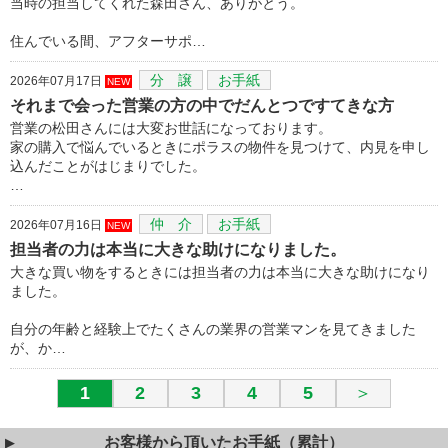
当時の担当してくれた森田さん、ありがとう。
住んでいる間、アフターサポ…
分 譲
お手紙
2026年07月17日
NEW
それまで会った営業の方の中でだんとつですてきな方
営業の松田さんには大変お世話になっております。
家の購入で悩んでいるときにポラスの物件を見つけて、内見を申し
込んだことがはじまりでした。
…
仲 介
お手紙
2026年07月16日
NEW
担当者の力は本当に大きな助けになりました。
大きな買い物をするときには担当者の力は本当に大きな助けになり
ました。
自分の年齢と経験上でたくさんの業界の営業マンを見てきました
が、か…
1
2
3
4
5
＞
お客様から頂いたお手紙（累計）