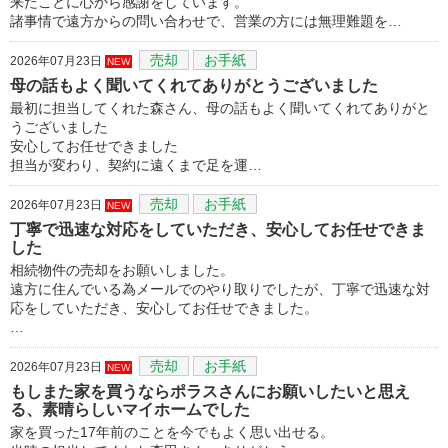
来たことに心から感謝をしています。
諸事情で遠方からの問い合わせで、営業の方には無理難題を…
売却
お手紙
2026年07月23日
NEW
母の話もよく聞いてくれてありがとうございました
最初に担当してくれた森さん、母の話もよく聞いてくれてありがと
うございました
安心してお任せできました
担当が変わり、契約に遠くまで足を運…
売却
お手紙
2026年07月23日
NEW
丁寧で迅速な対応をしていただき、安心してお任せできま
した
相続物件の売却をお願いしました。
遠方に住んでいる為メールでのやり取りでしたが、丁寧で迅速な対
応をしていただき、安心してお任せできました。
…
売却
お手紙
2026年07月23日
NEW
もしまた家を買うならポラスさんにお願いしたいと思え
る、素晴らしいマイホームでした
家を買った17年前のことを今でもよく思い出せる。