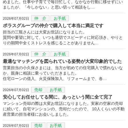
めました。仕事や子育てで毎日忙しく、なかなか行動に移せずにい
ましたが、「今しかない」と思い切って相談をし…
仲 介
お手紙
2026年07月02日
ポラスグループの仲介で購入して本当に満足です
担当の三瓶さんには大変お世話になりました。
質問や要望に対して、いつも適切でスピーディに対応頂き、やりと
りの期間中全くストレスを感じることがありません…
仲 介
お手紙
2026年07月02日
最適なマッチングを図られている姿勢が大変印象的でした
営業担当の小久保さまには、当方が初めての住宅購入で慣れないな
か、親身に相談に乗っていただきました。
住宅ローンの借入、火災保険加入、リフォームまで、各…
売却
お手紙
2026年07月02日
安心してお任せしてる間に、あっという間に全て完了
マンション売却の際は大変お世話になりました。実家の空家の売却
に続いて、自宅マンションの、売却だったので、 10人くらいの不動
産営業の担当者様にお会いしました。
売却
お手紙
2026年07月02日