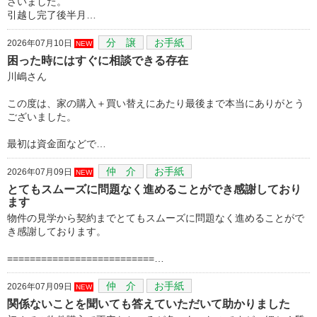
ざいました。
引越し完了後半月…
分 譲
お手紙
2026年07月10日
NEW
困った時にはすぐに相談できる存在
川嶋さん
この度は、家の購入＋買い替えにあたり最後まで本当にありがとう
ございました。
最初は資金面などで…
仲 介
お手紙
2026年07月09日
NEW
とてもスムーズに問題なく進めることができ感謝しており
ます
物件の見学から契約までとてもスムーズに問題なく進めることがで
き感謝しております。
==========================…
仲 介
お手紙
2026年07月09日
NEW
関係ないことを聞いても答えていただいて助かりました