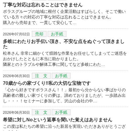
丁寧な対応は忘れることはできません
ポラスグループの地域に根付く企業活動はすばらしく、そこで働い
ている方々の対応の丁寧な対応は忘れることはできません。
購入から売却まで、一貫して安心して…
売却
お手紙
2026年07月02日
多岐にわたりお手伝い頂き、不安な点をぬぐって頂きまし
た
松本さん 非常に細かくて煩雑な作業をお任せしてしまってご迷惑を
おかけしたとともに本当に助かりました。
隣家とのトラブルや解体工事に関してなど多岐にわた…
注 文
お手紙
2026年06月30日
70歳からの家づくり!!私の大切な宝物です
「心から好きですポラスさん！！」最初から分からない事ばかりの
高齢者の難しい家づくりの夢は、諦めておりましたが、一歩踏み出
し・・・！セミナーに参加して、沢山の会社の中…
注 文
お手紙
2026年06月30日
希望に対しNoという返事を聞いた覚えはありません
この度は私たちの希望に沿った新居を実現いただきありがとうござ