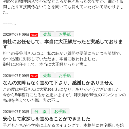
初めての物件購入で不安なところが色々あったのですが、細かく質
問したり直接関係ないことを聞いても答えていただいて助かりまし
た。
====…
売却
お手紙
2026年07月09日
NEW
御社にお任せして、本当に大正解だったと実感しておりま
す
担当の長谷川さんには、私の細かい質問や要望にもいつも笑顔で、
かつ迅速に対応していただき、本当に救われました。
御社にお任せして、本当に大正解だったと実…
売却
お手紙
2026年07月09日
NEW
なんの支障もなく進めて下さり、感謝しかありません
この度は中石さんに大変おせわになり、ありがとうございました。
今から5年程前になるかと思いますが、姉夫婦が埼玉のマンションの
売却を考えていた際、別の不…
分 譲
お手紙
2026年07月03日
安心して家探しを進めることができました
子どもたちが小学校に上がるタイミングで、本格的に住宅探しを始