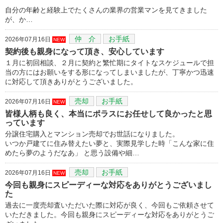
自分の年齢と経験上でたくさんの業界の営業マンを見てきました
が、か…
仲 介
お手紙
2026年07月16日
NEW
契約後も親身になって頂き、安心しています
１月に初回相談、２月に契約と繁忙期にタイトなスケジュールで担
当の方にはお願いをする形になってしまいましたが、丁寧かつ迅速
に対応して頂きありがとうございました。
売却
お手紙
2026年07月16日
NEW
皆様人柄も良く、本当にポラスにお任せして良かったと思
っています
分譲住宅購入とマンション売却でお世話になりました。
いつか戸建てに住み替えたい夢と、実際見学した時「こんな家に住
めたら夢のようだなあ」 と思う設備や細…
売却
お手紙
2026年07月16日
NEW
今回も親身にスピーディーな対応をありがとうございまし
た
過去に一度売却査いただいた際に対応が良く、今回もご依頼させて
いただきました。今回も親身にスピーディーな対応をありがとうご