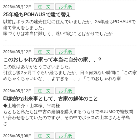
注 文
お手紙
2026年05月12日
25年経ちPOHAUSで建て替え
以前はポラスの建売住宅に住んでいましたが、25年経ちPOHAUSで
建て替えをしました。
家づくりは本当に難しく、迷い悩むことばかりでしたが
…
注 文
お手紙
2026年05月12日
このおしゃれな家って本当に自分の家、、?
この度はありがとうございました。
引渡し後2ヶ月半ぐらい経ちましたが、日々何気ない瞬間に「この家
めちゃくちゃいいな、、よすぎる、、」「このおしゃれな家…
注 文
お手紙
2026年05月12日
印象的な出来事として、古家の解体のこと
◆土地仲介：山本様、平島様
もともと私たちは中古の建物を購入するつもりでSUUMOで複数問
い合わせをしていたのですが、その中でポラスの山本さんと平島
さ…
注 文
お手紙
2026年05月08日