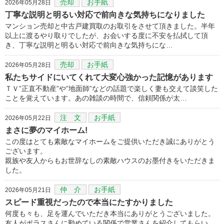
売却
お手紙
2026年05月28日
丁寧な説明と明るい対応で前向きな気持ちになりました
マンション売却と中古戸建買取のお取引をさせて頂きました。半年
以上に渡るやり取りでしたが、お会いする度に不安を払拭して頂
き、丁寧な説明と明るい対応で前向きな気持ちにな…
売却
お手紙
2026年05月28日
私たちサイドにいてくれて大変心強かった記憶があります
ＴＶ”正直不動産”や”地面師”などの話題で楽しく妻も交えて談笑した
ことを覚えています。あの雑談の時間で、信頼関係が太…
注 文
お手紙
2026年05月22日
まさに夢のマイホーム!
この度はとても素敵なマイホームをご提供いただき誠にありがとう
ございます。
親族や友人からもお世辞なしの素敵ハウスのお墨付きをいただきま
した。
仲 介
お手紙
2026年05月21日
スピード重視だったので本当にたすかりました
何度も々も、足を運んでいただき本当にありがとうございました。
友人がポラスさんに勤めている関係で営業さんを紹介してもらい、