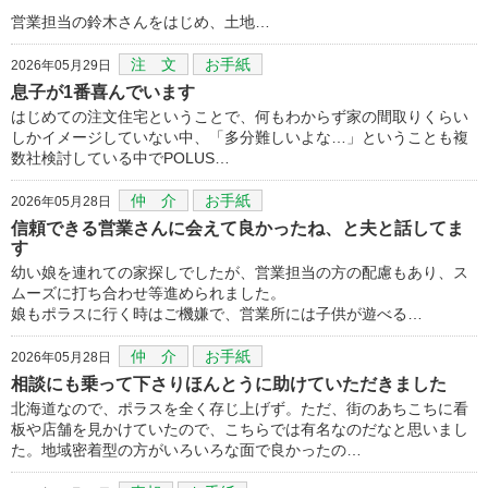
営業担当の鈴木さんをはじめ、土地…
注 文
お手紙
2026年05月29日
息子が1番喜んでいます
はじめての注文住宅ということで、何もわからず家の間取りくらい
しかイメージしていない中、「多分難しいよな…」ということも複
数社検討している中でPOLUS…
仲 介
お手紙
2026年05月28日
信頼できる営業さんに会えて良かったね、と夫と話してま
す
幼い娘を連れての家探しでしたが、営業担当の方の配慮もあり、ス
ムーズに打ち合わせ等進められました。
娘もポラスに行く時はご機嫌で、営業所には子供が遊べる…
仲 介
お手紙
2026年05月28日
相談にも乗って下さりほんとうに助けていただきました
北海道なので、ポラスを全く存じ上げず。ただ、街のあちこちに看
板や店舗を見かけていたので、こちらでは有名なのだなと思いまし
た。地域密着型の方がいろいろな面で良かったの…