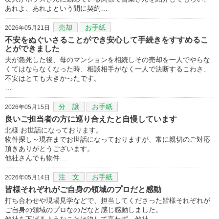
あれよ、あれよという間に契約…
売却
お手紙
2026年05月21日
不安をぬぐいさることができ安心して手続きをすすめるこ
とができました
夫が急死した後、母のマンションを相続しその売却を一人でやらな
くてはならなくなった時、相談相手がなく一人で決断するこわさ、
不安はとても大きかったです。
…
分 譲
お手紙
2026年05月15日
良いご担当者の方に巡り合えたと自慢しています
北様 お世話になっております。
物件探し～現在までお世話になっておりますが、常に親切のご対応
頂きありがとうございます。
他社さんでも物件…
注 文
お手紙
2026年05月14日
皆様それぞれがご自身の領域のプロだと感動
打ち合わせや現場見学などで、担当してくださった皆様それぞれが
ご自身の領域のプロなのだなと感じ感動しました。
他社を下げるようなことは決して言わず、他社…