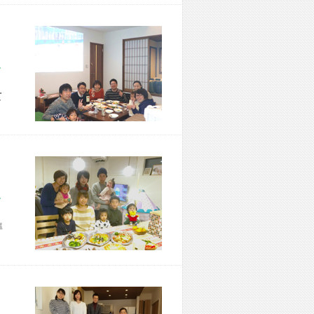
市 M様宅
て
市 N様宅
準