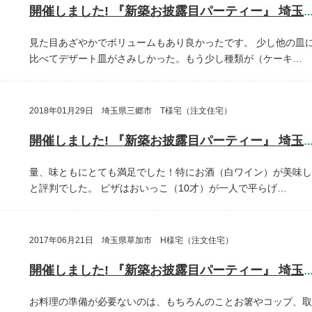
開催しました! 『新築お披露目パーティー』 埼玉県さいたま
見た目あざやかでボリュームもあり良かったです。
少し他の皿
比べてデザート皿がさみしかった。もう少し種類が（ケーキ…
2018年01月29日 埼玉県三郷市 T様宅（注文住宅）
開催しました! 『新築お披露目パーティー』 埼玉県三郷
量、味ともにとても満足でした！特にお酒（白ワイン）が美味し
と評判でした。
ピザはおいっこ（10才）が一人で平らげ…
2017年06月21日 埼玉県草加市 H様宅（注文住宅）
開催しました! 『新築お披露目パーティー』 埼玉県草加
お料理の準備が必要ないのは、もちろんのことお箸やコップ、取