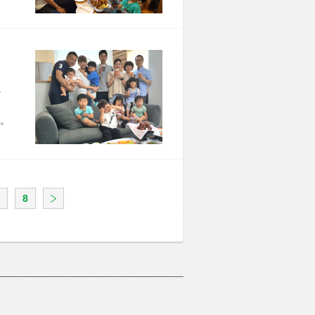
市 Y様宅
。
8