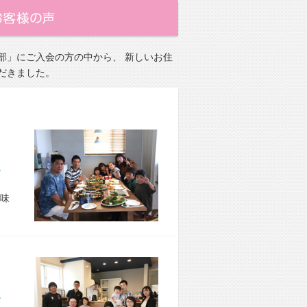
部」にご入会の方の中から、 新しいお住
だきました。
市 O様宅
味
市 M様宅