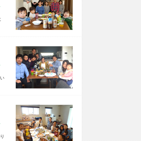
市 Y様宅
に
市 T様宅
い
市 H様宅
り