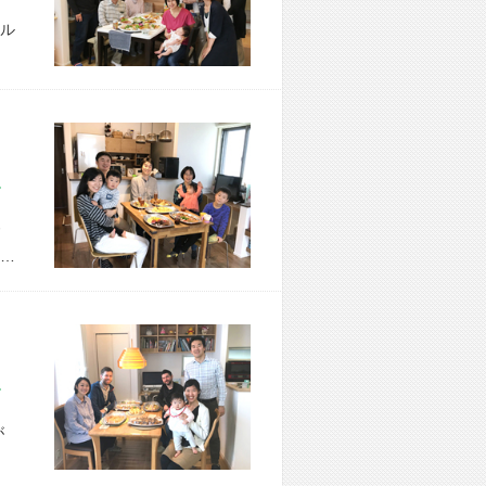
ル
市 H様宅
…
市 K様宅
が