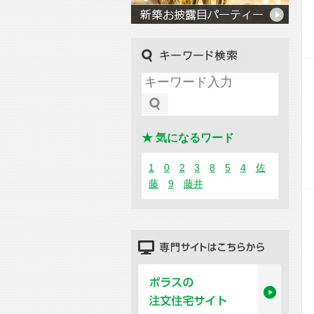
キーワード検索
★ 気になるワード
1
0
2
3
8
5
4
佐
藤
9
藤井
専門サイトはこちらから