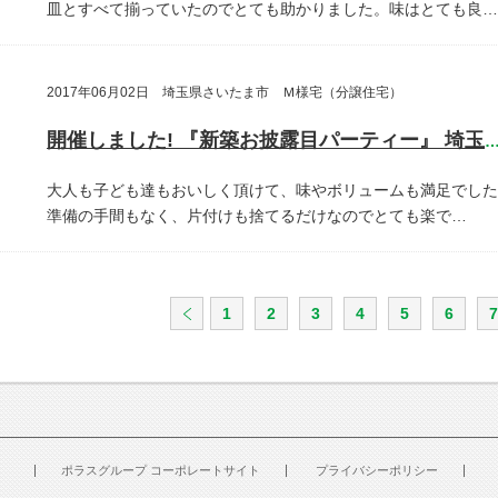
皿とすべて揃っていたのでとても助かりました。味はとても良…
2017年06月02日 埼玉県さいたま市 Ｍ様宅（分譲住宅）
開催しました! 『新築お披露目パーティー』 埼玉県さいたま
大人も子ども達もおいしく頂けて、味やボリュームも満足でした
準備の手間もなく、片付けも捨てるだけなのでとても楽で…
1
2
3
4
5
6
7
ポラスグループ コーポレートサイト
プライバシーポリシー