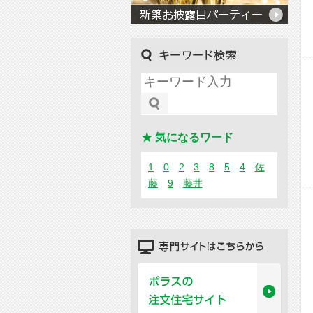
キーワード検索
★ 気になるワード
1
0
2
3
8
5
4
佐
藤
9
藤井
専門サイトはこちらから