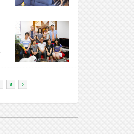
区 T様宅
見
8