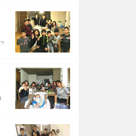
市 N様宅
っ
市 S様宅
料