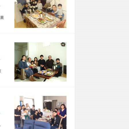
市 F様宅
果
市 I様宅
ボ
市 N様宅
し