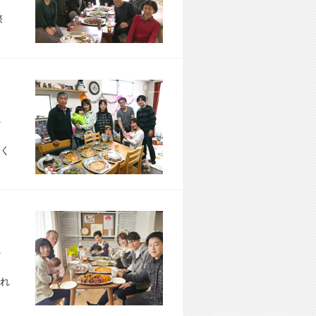
際
市 U様宅
く
市 M様宅
れ