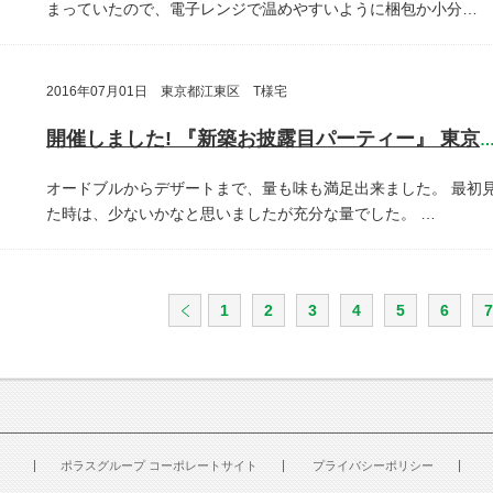
まっていたので、電子レンジで温めやすいように梱包か小分…
2016年07月01日 東京都江東区 T様宅
開催しました! 『新築お披露目パーティー』 東京都江東
オードブルからデザートまで、量も味も満足出来ました。
最初
た時は、少ないかなと思いましたが充分な量でした。
…
1
2
3
4
5
6
7
ポラスグループ コーポレートサイト
プライバシーポリシー