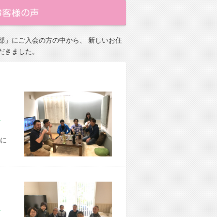
部」にご入会の方の中から、 新しいお住
だきました。
市 M様宅
に
市 Y様宅