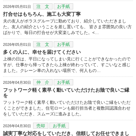
注 文
お手紙
2026年05月01日
打合せはもちろん、施工も大変丁寧
夫の友人がポラスグループに勤めており、紹介していただきまし
た。友人の紹介ということを差し置いても、 皆さま雰囲気の良い方
ばかりで、毎日の打合せが大変楽しみでした。<…
注 文
お手紙
2026年05月01日
多くの人に、幸せを届けてください
上棟の日は、平日になってしまい見に行くことができなかったので
すが、仕事から帰ってきたら上棟が終わっていて、すごいなと感じ
ました。クレーン車の入れない場所で、何人もの…
仲 介
お手紙
2026年04月30日
フットワーク軽く素早く動いていただけたお陰で良いご縁
を
フットワーク軽く素早く動いていただけたお陰で良いご縁をいただ
くことができました。住宅ローンも銀行担当者と複数回認識合わせ
をしていただき、スムーズに進みました。
売却
お手紙
2026年04月30日
誠実丁寧な対応をしていただき、信頼してお任せできまし