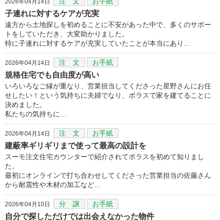
注 文
お手紙
2026年04月14日
子連れに対するケアが充実
遠方から土地探しを初めることに不安があった中で、多くのサポー
トをしていただき、大変助かりました。
特に子連れに対するケアが充実していたことが本当にあり…
注 文
お手紙
2026年04月14日
規格住宅でも自由度が高い
いろいろなご縁が重なり、営業担当してくださった星野さんにお任
せしたい！という気持ちに夫婦でなり、ポラスで家を建てることに
決めました。
私たちの気持ちに…
注 文
お手紙
2026年04月14日
建蔽率ギリギリまで使って最高の設計を
スーモ注文住宅カウンターで紹介されてポラスを初めて知りまし
た。
最初にオンラインで打ち合わせしてくださった営業担当の佐藤さん
から耐震性や木材の加工など…
分 譲
お手紙
2026年04月10日
自分で探しただけでは出会えなかった物件