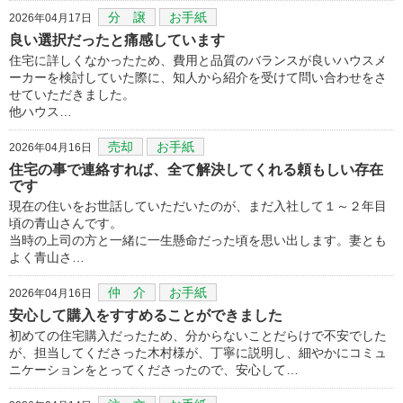
分 譲
お手紙
2026年04月17日
良い選択だったと痛感しています
住宅に詳しくなかったため、費用と品質のバランスが良いハウスメ
ーカーを検討していた際に、知人から紹介を受けて問い合わせをさ
せていただきました。
他ハウス…
売却
お手紙
2026年04月16日
住宅の事で連絡すれば、全て解決してくれる頼もしい存在
です
現在の住いをお世話していただいたのが、まだ入社して１～２年目
頃の青山さんです。
当時の上司の方と一緒に一生懸命だった頃を思い出します。妻とも
よく青山さ…
仲 介
お手紙
2026年04月16日
安心して購入をすすめることができました
初めての住宅購入だったため、分からないことだらけで不安でした
が、担当してくださった木村様が、丁寧に説明し、細やかにコミュ
ニケーションをとってくださったので、安心して…