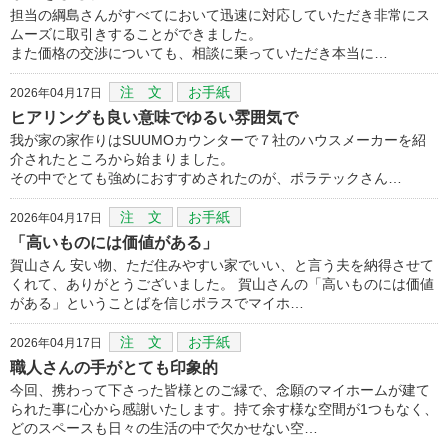
担当の綱島さんがすべてにおいて迅速に対応していただき非常にス
ムーズに取引きすることができました。
また価格の交渉についても、相談に乗っていただき本当に…
注 文
お手紙
2026年04月17日
ヒアリングも良い意味でゆるい雰囲気で
我が家の家作りはSUUMOカウンターで７社のハウスメーカーを紹
介されたところから始まりました。
その中でとても強めにおすすめされたのが、ポラテックさん…
注 文
お手紙
2026年04月17日
「高いものには価値がある」
賀山さん 安い物、ただ住みやすい家でいい、と言う夫を納得させて
くれて、ありがとうございました。 賀山さんの「高いものには価値
がある」ということばを信じポラスでマイホ…
注 文
お手紙
2026年04月17日
職人さんの手がとても印象的
今回、携わって下さった皆様とのご縁で、念願のマイホームが建て
られた事に心から感謝いたします。持て余す様な空間が1つもなく、
どのスペースも日々の生活の中で欠かせない空…