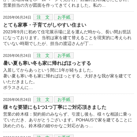
営業担当の方が図面を作ってきてくれました。私の…
注 文
お手紙
2026年06月24日
とても家事・子育てがしやすい住まい
2023年9月に初めて住宅展示場に足を運んだ時から、長い間お世話
になっております。当初は家を建て替えることを現実的に考えられ
ていない時期でしたが、担当の渡辺さんが丁…
注 文
お手紙
2026年06月24日
暑い夏も寒い冬も家に帰ればほっとする
入居してからあっという間に1年が経ちました。
暑い夏も寒い冬も家に帰ればほっとする、大好きな我が家を建てて
いただきました。
ポラスさんに…
注 文
お手紙
2026年06月24日
様々な要望にも1つ1つ丁寧にご対応頂きました
営業の鈴木様：契約前のみならず、引渡し後も、様々な相談に乗っ
ていただき、ありがとうございます。POHAUSで家を建てることに
決めたのも、鈴木様の細やかなご対応があっ…