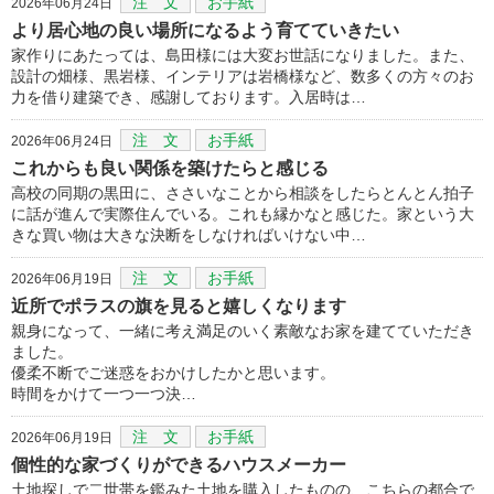
注 文
お手紙
2026年06月24日
より居心地の良い場所になるよう育てていきたい
家作りにあたっては、島田様には大変お世話になりました。また、
設計の畑様、黒岩様、インテリアは岩橋様など、数多くの方々のお
力を借り建築でき、感謝しております。入居時は…
注 文
お手紙
2026年06月24日
これからも良い関係を築けたらと感じる
高校の同期の黒田に、ささいなことから相談をしたらとんとん拍子
に話が進んで実際住んでいる。これも縁かなと感じた。家という大
きな買い物は大きな決断をしなければいけない中…
注 文
お手紙
2026年06月19日
近所でポラスの旗を見ると嬉しくなります
親身になって、一緒に考え満足のいく素敵なお家を建てていただき
ました。
優柔不断でご迷惑をおかけしたかと思います。
時間をかけて一つ一つ決…
注 文
お手紙
2026年06月19日
個性的な家づくりができるハウスメーカー
土地探しで二世帯を鑑みた土地を購入したものの、こちらの都合で