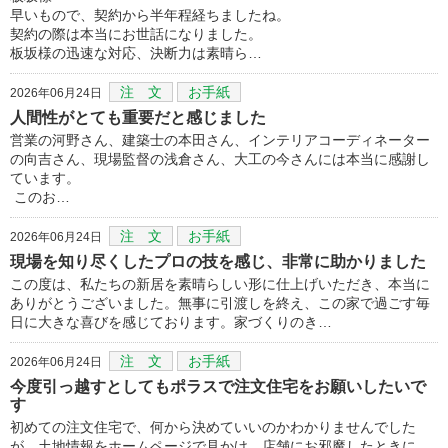
早いもので、契約から半年程経ちましたね。
契約の際は本当にお世話になりました。
板坂様の迅速な対応、決断力は素晴ら…
注 文
お手紙
2026年06月24日
人間性がとても重要だと感じました
営業の河野さん、建築士の本田さん、インテリアコーディネーター
の向吉さん、現場監督の浅倉さん、大工の今さんには本当に感謝し
ています。
このお…
注 文
お手紙
2026年06月24日
現場を知り尽くしたプロの技を感じ、非常に助かりました
この度は、私たちの新居を素晴らしい形に仕上げいただき、本当に
ありがとうございました。無事に引渡しを終え、この家で過ごす毎
日に大きな喜びを感じております。家づくりのき…
注 文
お手紙
2026年06月24日
今度引っ越すとしてもポラスで注文住宅をお願いしたいで
す
初めての注文住宅で、何から決めていいのかわかりませんでした
が、土地情報をホームページで見かけ、店舗にお邪魔したときに、