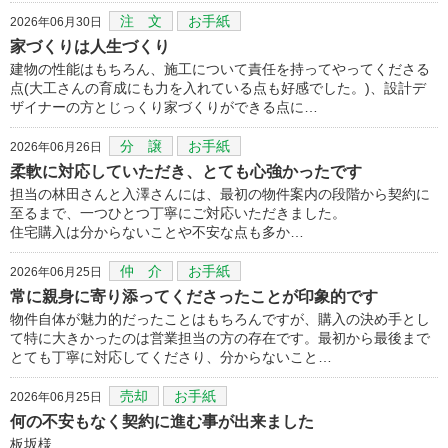
注 文
お手紙
2026年06月30日
家づくりは人生づくり
建物の性能はもちろん、施工について責任を持ってやってくださる
点(大工さんの育成にも力を入れている点も好感でした。)、設計デ
ザイナーの方とじっくり家づくりができる点に…
分 譲
お手紙
2026年06月26日
柔軟に対応していただき、とても心強かったです
担当の林田さんと入澤さんには、最初の物件案内の段階から契約に
至るまで、一つひとつ丁寧にご対応いただきました。
住宅購入は分からないことや不安な点も多か…
仲 介
お手紙
2026年06月25日
常に親身に寄り添ってくださったことが印象的です
物件自体が魅力的だったことはもちろんですが、購入の決め手とし
て特に大きかったのは営業担当の方の存在です。最初から最後まで
とても丁寧に対応してくださり、分からないこと…
売却
お手紙
2026年06月25日
何の不安もなく契約に進む事が出来ました
板坂様