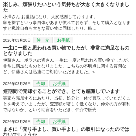
楽しみ、頑張りたいという気持ちが大きく大きくなりまし
た
小澤さん お世話になり、大変感謝しております。
家を探すという事自体があまり慣れておらず、そして購入となりま
すと私達自身も大きな買い物に同様したり、時…
仲 介
お手紙
2026年03月26日
一生に一度と思われる買い物でしたが、非常に満足なもの
となりました
伊藤さん、ポラスの皆さん 一生に一度と思われる買い物でしたが、
非常に満足なものとなりました。こちらの不明点に関する質問な
ど、伊藤さんは迅速にご対応いただきました。<…
売却
お手紙
2026年03月26日
短期間で売却することができ、とても感謝しています
実家を売却するにあたり、当初、処分と一体で買取していただくこ
とを考えていましたが、査定額が著しく低くなり、仲介の方が有利
ではないか、という助言をいただき、仲介で販売…
売却
お手紙
2026年03月26日
まさに「売り手よし、買い手よし」の取引になったのでは
ないでしょうか