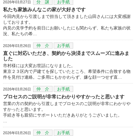
分 譲
お手紙
2026年03月27日
私たち家族みんなこの家が大好きです
今回内見から引渡しまで担当して頂きました山田さんには大変感謝
しております。
内見の見学予約を前日にお願いしたにも関わらず、私たち家族の状
況、私たちの希…
仲 介
お手紙
2026年03月26日
直ぐに対応いただき、契約から決済までスムーズに進みま
した
市村様には大変お世話になりました。
東京２３区内で戸建てを探していたところ、希望条件に合致する物
件を見付け連絡。ご多用にもかかわらず、嫌な顔一つせず直…
仲 介
お手紙
2026年03月26日
プロセスのご説明が非常にわかりやすかったと思います
営業の方の契約から引渡しまでプロセスのご説明が非常にわかりや
すかったと思います。
手続き等も親切にサポートいただきありがとうございました。
…
仲 介
お手紙
2026年03月26日