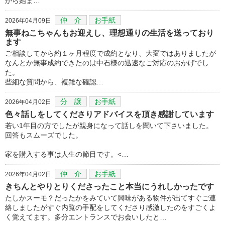
から始ま…
仲 介
お手紙
2026年04月09日
無事ねこちゃんもお迎えし、理想通りの生活を送っており
ます
ご相談してから約１ヶ月程度で成約となり、大変ではありましたが
なんとか無事成約できたのは中石様の迅速なご対応のおかげでし
た。
些細な質問から、複雑な確認…
分 譲
お手紙
2026年04月02日
色々話しをしてくださりアドバイスを頂き感謝しています
若い1年目の方でしたが親身になって話しを聞いて下さいました。
回答もスムーズでした。
家を購入する事は人生の節目です。<…
仲 介
お手紙
2026年04月02日
きちんとやりとりくださったこと本当にうれしかったです
たしかスーモ？だったかをみていて興味がある物件が出てすぐご連
絡しましたがすぐ内覧の手配をしてくださり感激したのをすごくよ
く覚えてます。多分エントランスでお会いしたと…