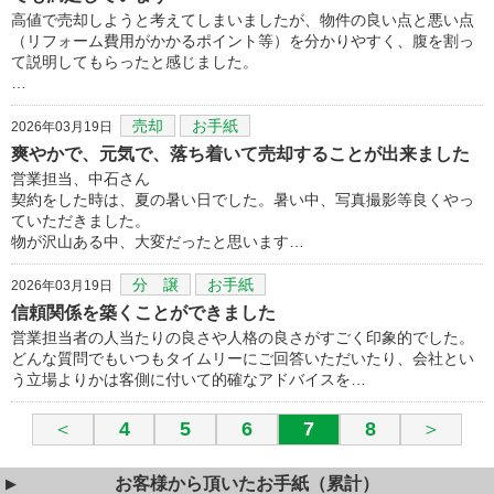
高値で売却しようと考えてしまいましたが、物件の良い点と悪い点
（リフォーム費用がかかるポイント等）を分かりやすく、腹を割っ
て説明してもらったと感じました。
…
売却
お手紙
2026年03月19日
爽やかで、元気で、落ち着いて売却することが出来ました
営業担当、中石さん
契約をした時は、夏の暑い日でした。暑い中、写真撮影等良くやっ
ていただきました。
物が沢山ある中、大変だったと思います…
分 譲
お手紙
2026年03月19日
信頼関係を築くことができました
営業担当者の人当たりの良さや人格の良さがすごく印象的でした。
どんな質問でもいつもタイムリーにご回答いただいたり、会社とい
う立場よりかは客側に付いて的確なアドバイスを…
＜
4
5
6
7
8
＞
お客様から頂いたお手紙（累計）