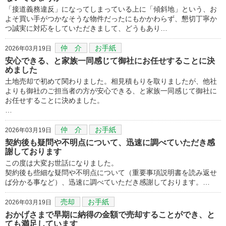
「接道義務違反」になってしまっている上に「傾斜地」という、お
よそ買い手がつかなそうな物件だったにもかかわらず、懇切丁寧か
つ誠実に対応をしていただきまして、どうもあり…
仲 介
お手紙
2026年03月19日
安心できる、と家族一同感じて御社にお任せすることに決
めました
土地売却で初めて関わりました。相見積もりを取りましたが、他社
よりも御社のご担当者の方が安心できる、と家族一同感じて御社に
お任せすることに決めました。
…
仲 介
お手紙
2026年03月19日
契約後も疑問や不明点について、迅速に調べていただき感
謝しております
この度は大変お世話になりました。
契約後も些細な疑問や不明点について（重要事項説明書を読み返せ
ば分かる事など）、迅速に調べていただき感謝しております。…
売却
お手紙
2026年03月19日
おかげさまで早期に納得の金額で売却することができ、と
ても満足しています