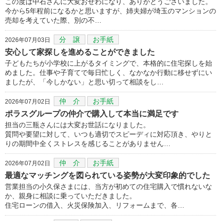
この度は中石さんに大変おせわになり、ありがとうございました。
今から5年程前になるかと思いますが、姉夫婦が埼玉のマンションの
売却を考えていた際、別の不…
分 譲
お手紙
2026年07月03日
安心して家探しを進めることができました
子どもたちが小学校に上がるタイミングで、本格的に住宅探しを始
めました。仕事や子育てで毎日忙しく、なかなか行動に移せずにい
ましたが、「今しかない」と思い切って相談をし…
仲 介
お手紙
2026年07月02日
ポラスグループの仲介で購入して本当に満足です
担当の三瓶さんには大変お世話になりました。
質問や要望に対して、いつも適切でスピーディに対応頂き、やりと
りの期間中全くストレスを感じることがありません…
仲 介
お手紙
2026年07月02日
最適なマッチングを図られている姿勢が大変印象的でした
営業担当の小久保さまには、当方が初めての住宅購入で慣れないな
か、親身に相談に乗っていただきました。
住宅ローンの借入、火災保険加入、リフォームまで、各…