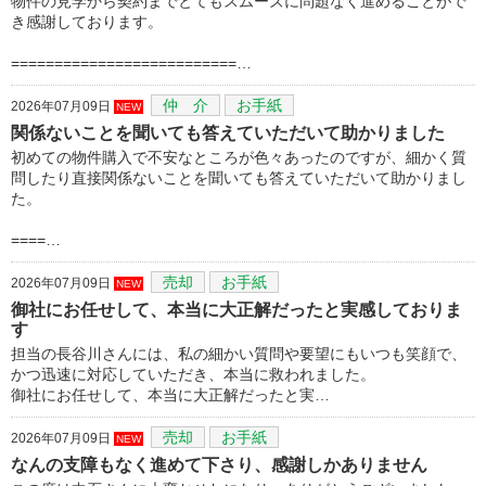
物件の見学から契約までとてもスムーズに問題なく進めることがで
き感謝しております。
==========================…
仲 介
お手紙
2026年07月09日
NEW
関係ないことを聞いても答えていただいて助かりました
初めての物件購入で不安なところが色々あったのですが、細かく質
問したり直接関係ないことを聞いても答えていただいて助かりまし
た。
====…
売却
お手紙
2026年07月09日
NEW
御社にお任せして、本当に大正解だったと実感しておりま
す
担当の長谷川さんには、私の細かい質問や要望にもいつも笑顔で、
かつ迅速に対応していただき、本当に救われました。
御社にお任せして、本当に大正解だったと実…
売却
お手紙
2026年07月09日
NEW
なんの支障もなく進めて下さり、感謝しかありません