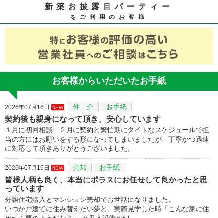
新築お披露目パーティー
をご利用のお客様
お客様からいただいたお手紙
仲 介
お手紙
2026年07月16日
NEW
契約後も親身になって頂き、安心しています
１月に初回相談、２月に契約と繁忙期にタイトなスケジュールで担
当の方にはお願いをする形になってしまいましたが、丁寧かつ迅速
に対応して頂きありがとうございました。
売却
お手紙
2026年07月16日
NEW
皆様人柄も良く、本当にポラスにお任せして良かったと思
っています
分譲住宅購入とマンション売却でお世話になりました。
いつか戸建てに住み替えたい夢と、実際見学した時「こんな家に住
めたら夢のようだなあ」 と思う設備や細…