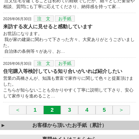
注文住宅を建てることは初めての経験でしたが、細々とした要望や
相談、質問にも丁寧に応えてくださり、納得感を持って家…
注 文
お手紙
2026年06月30日
来訪する友人に見せると感動しています
お世話になります。
我が家の建築に関わって下さった方々、大変ありがとうございまし
た。
自治体の条例等々があり、お…
注 文
お手紙
2026年06月30日
住宅購入等検討している知り合いがいれば紹介したい
営業の高橋さんが、知識も豊富で家作りに関して色々と提案頂けま
した。
こちらが知らないことも分かりやすく丁寧に説明して下さり、安心
して家作りを進めること…
＜
1
2
3
4
5
＞
お客様から頂いたお手紙（累計）