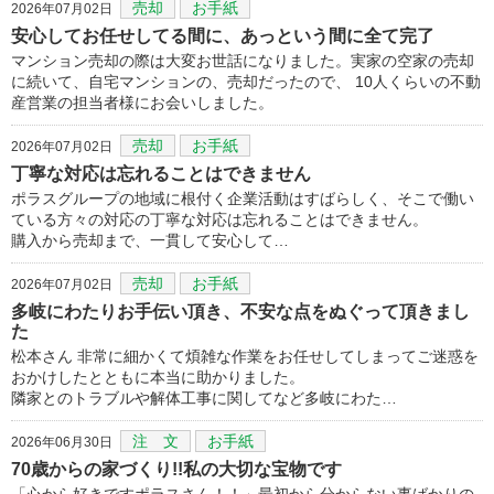
売却
お手紙
2026年07月02日
安心してお任せしてる間に、あっという間に全て完了
マンション売却の際は大変お世話になりました。実家の空家の売却
に続いて、自宅マンションの、売却だったので、 10人くらいの不動
産営業の担当者様にお会いしました。
売却
お手紙
2026年07月02日
丁寧な対応は忘れることはできません
ポラスグループの地域に根付く企業活動はすばらしく、そこで働い
ている方々の対応の丁寧な対応は忘れることはできません。
購入から売却まで、一貫して安心して…
売却
お手紙
2026年07月02日
多岐にわたりお手伝い頂き、不安な点をぬぐって頂きまし
た
松本さん 非常に細かくて煩雑な作業をお任せしてしまってご迷惑を
おかけしたとともに本当に助かりました。
隣家とのトラブルや解体工事に関してなど多岐にわた…
注 文
お手紙
2026年06月30日
70歳からの家づくり!!私の大切な宝物です
「心から好きですポラスさん！！」最初から分からない事ばかりの