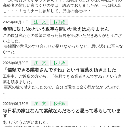
高齢者の難しい家づくりの夢は、諦めておりましたが、一歩踏み出
し・・・！セミナーに参加して、沢山の会社の中…
注 文
お手紙
2026年06月30日
希望に対しNoという返事を聞いた覚えはありません
この度は私たちの希望に沿った新居を実現いただきありがとうござ
いました。
夫婦間で意見のすり合わせが足りなかったなど、思い返せば至らな
かった…
注 文
お手紙
2026年06月30日
「信頼できる業者さんですね」という言葉を頂きました
工事中、ご近所の方から、「信頼できる業者さんですね」という言
葉を頂きました。
実家の建て替えだったので、自分は現地に全く行かなかったので、
…
注 文
お手紙
2026年06月30日
毎日私の家はなんて素敵なんだろうと思って暮らしていま
す
ありがとうございました。