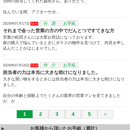
当時の担当してくれた森田さん、ありがとう。
住んでいる間、アフターサポ…
分 譲
お手紙
2026年07月17日
NEW
それまで会った営業の方の中でだんとつですてきな方
営業の松田さんには大変お世話になっております。
家の購入で悩んでいるときにポラスの物件を見つけて、内見を申し
込んだことがはじまりでした。
…
仲 介
お手紙
2026年07月16日
NEW
担当者の力は本当に大きな助けになりました。
大きな買い物をするときには担当者の力は本当に大きな助けになり
ました。
自分の年齢と経験上でたくさんの業界の営業マンを見てきました
が、か…
1
2
3
4
5
＞
お客様から頂いたお手紙（累計）