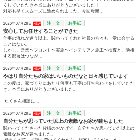
くしていただき本当にありがとうございました！
対応も早くスムーズに進められました。今回母親…
注 文
お手紙
2026年07月28日
NEW
安心してお任せすることができた
仕事の流れが違う以上、関わってくれた社員の方々も一堂に会する
ことはない。
しかし、営業〜フロント〜実施〜インテリア／施工〜検査と、隣接
する部署はつなが…
注 文
お手紙
2026年07月28日
NEW
やはり自分たちの家はいいものだなと日々感じています
この度は、家づくりにあたり何度も丁寧に打ち合わせをしていただ
き、本当にありがとうございました。
たくさん相談に…
注 文
お手紙
2026年07月28日
NEW
自分たちが思っていた以上の素敵なお家が建ちました
関わってくださった皆様のおかげで、自分たちが思っていた以上の
素敵なお家が建ちました。
皆さんが笑って話を聞いてくれたり、提案してくださった…