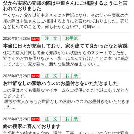
父から実家の売却の際は中道さんにご相談するようにと言
われておりました
亡くなった父が以前中道さんにお世話になり、その父から実家の売
却の際は中道さんにご相談するようにと言われておりました。売却
など初めてのことで、何もわからない中、時期や…
注 文
お手紙
2026年07月28日
NEW
本当に日々が充実しており、家を建てて良かったなと実感
住宅の購入に関して全く知識がない状態からのスタートでしたが、
皆さんのお力を借りながら一歩一歩進んで行けたことに本当に感謝
しています。家が建ち、新たな生活が始まってい…
注 文
お手紙
2026年07月28日
NEW
お世辞なしの素敵ハウスのお墨付きをいただきました
この度はとても素敵なマイホームをご提供いただき誠にありがとう
ございます。
親族や友人からもお世辞なしの素敵ハウスのお墨付きをいただきま
した…
注 文
お手紙
2026年07月28日
NEW
終の棲家に喜んでおります
営業担当の鈴木さん含め、設計、工事、インテリアの方には大変良