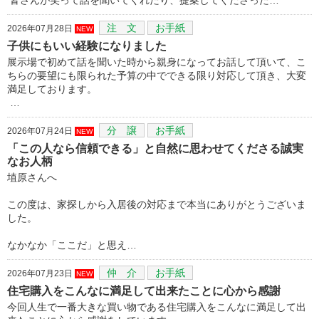
注 文
お手紙
2026年07月28日
NEW
子供にもいい経験になりました
展示場で初めて話を聞いた時から親身になってお話して頂いて、こ
ちらの要望にも限られた予算の中でできる限り対応して頂き、大変
満足しております。
…
分 譲
お手紙
2026年07月24日
NEW
「この人なら信頼できる」と自然に思わせてくださる誠実
なお人柄
埴原さんへ
この度は、家探しから入居後の対応まで本当にありがとうございま
した。
なかなか「ここだ」と思え…
仲 介
お手紙
2026年07月23日
NEW
住宅購入をこんなに満足して出来たことに心から感謝
今回人生で一番大きな買い物である住宅購入をこんなに満足して出