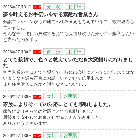
分 譲
お手紙
2026年07月31日
NEW
夢を叶えるお手伝いをする素敵な営業さん
分譲マンションから戸建てへ住み替えを考えている中、数年経過し
ていました。
そんな中、他社の戸建てを見ても見送り続けた夫が唯一購入したい
と言ったのがポラ…
仲 介
お手紙
2026年07月30日
NEW
とても親切で、色々と教えていただき大変頼りになりまし
た
担当営業の方はとても親切で、時には会社にとってはプラスではな
いようなお話も正直にお話しいただけて信用出来ました。
また住宅購入にかかる贈与などについて…
売却
お手紙
2026年07月30日
NEW
家族によりそっての対応にとても感動しました。
家族によりそっての対応にとても感動しました。
最後まで安心しておまかせすることができました。
ありがとうございます。
売却
お手紙
2026年07月30日
NEW