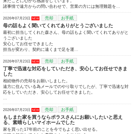
来たことに心から感謝をしています。
諸事情で遠方からの問い合わせで、営業の方には無理難題を…
売却
お手紙
2026年07月23日
NEW
母の話もよく聞いてくれてありがとうございました
最初に担当してくれた森さん、母の話もよく聞いてくれてありがと
うございました
安心してお任せできました
担当が変わり、契約に遠くまで足を運…
売却
お手紙
2026年07月23日
NEW
丁寧で迅速な対応をしていただき、安心してお任せできま
した
相続物件の売却をお願いしました。
遠方に住んでいる為メールでのやり取りでしたが、丁寧で迅速な対
応をしていただき、安心してお任せできました。
…
売却
お手紙
2026年07月23日
NEW
もしまた家を買うならポラスさんにお願いしたいと思え
る、素晴らしいマイホームでした
家を買った17年前のことを今でもよく思い出せる。