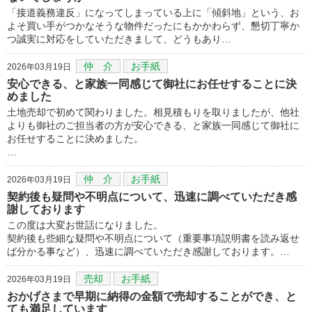
「接道義務違反」になってしまっている上に「傾斜地」という、お
よそ買い手がつかなそうな物件だったにもかかわらず、懇切丁寧か
つ誠実に対応をしていただきまして、どうもあり…
仲 介
お手紙
2026年03月19日
安心できる、と家族一同感じて御社にお任せすることに決
めました
土地売却で初めて関わりました。相見積もりを取りましたが、他社
よりも御社のご担当者の方が安心できる、と家族一同感じて御社に
お任せすることに決めました。
…
仲 介
お手紙
2026年03月19日
契約後も疑問や不明点について、迅速に調べていただき感
謝しております
この度は大変お世話になりました。
契約後も些細な疑問や不明点について（重要事項説明書を読み返せ
ば分かる事など）、迅速に調べていただき感謝しております。…
売却
お手紙
2026年03月19日
おかげさまで早期に納得の金額で売却することができ、と
ても満足しています