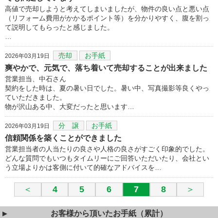
高値で売却しようと考えてしまいましたが、物件の良い点と悪い点
（リフォーム費用がかかるポイント等）を分かりやすく、腹を割っ
て説明してもらったと感じました。
…
売却
お手紙
2026年03月19日
爽やかで、元気で、落ち着いて売却することが出来ました
営業担当、中石さん
契約をした時は、夏の暑い日でした。暑い中、写真撮影等良くやっ
ていただきました。
物が沢山ある中、大変だったと思います…
分 譲
お手紙
2026年03月19日
信頼関係を築くことができました
営業担当者の人当たりの良さや人格の良さがすごく印象的でした。
どんな質問でもいつもタイムリーにご回答いただいたり、会社とい
う立場よりかは客側に付いて的確なアドバイスを…
＜
4
5
6
7
8
＞
お客様から頂いたお手紙（累計）