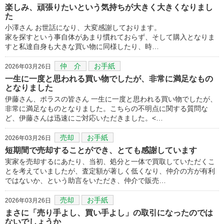
楽しみ、頑張りたいという気持ちが大きく大きくなりまし
た
小澤さん お世話になり、大変感謝しております。
家を探すという事自体があまり慣れておらず、そして購入となりま
すと私達自身も大きな買い物に同様したり、時…
仲 介
お手紙
2026年03月26日
一生に一度と思われる買い物でしたが、非常に満足なもの
となりました
伊藤さん、ポラスの皆さん 一生に一度と思われる買い物でしたが、
非常に満足なものとなりました。こちらの不明点に関する質問な
ど、伊藤さんは迅速にご対応いただきました。<…
売却
お手紙
2026年03月26日
短期間で売却することができ、とても感謝しています
実家を売却するにあたり、当初、処分と一体で買取していただくこ
とを考えていましたが、査定額が著しく低くなり、仲介の方が有利
ではないか、という助言をいただき、仲介で販売…
売却
お手紙
2026年03月26日
まさに「売り手よし、買い手よし」の取引になったのでは
ないでしょうか