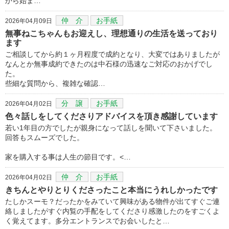
から始ま…
仲 介
お手紙
2026年04月09日
無事ねこちゃんもお迎えし、理想通りの生活を送っており
ます
ご相談してから約１ヶ月程度で成約となり、大変ではありましたが
なんとか無事成約できたのは中石様の迅速なご対応のおかげでし
た。
些細な質問から、複雑な確認…
分 譲
お手紙
2026年04月02日
色々話しをしてくださりアドバイスを頂き感謝しています
若い1年目の方でしたが親身になって話しを聞いて下さいました。
回答もスムーズでした。
家を購入する事は人生の節目です。<…
仲 介
お手紙
2026年04月02日
きちんとやりとりくださったこと本当にうれしかったです
たしかスーモ？だったかをみていて興味がある物件が出てすぐご連
絡しましたがすぐ内覧の手配をしてくださり感激したのをすごくよ
く覚えてます。多分エントランスでお会いしたと…