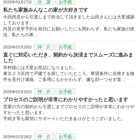
分 譲
お手紙
2026年03月27日
私たち家族みんなこの家が大好きです
今回内見から引渡しまで担当して頂きました山田さんには大変感謝
しております。
内見の見学予約を前日にお願いしたにも関わらず、私たち家族の状
況、私たちの希…
仲 介
お手紙
2026年03月26日
直ぐに対応いただき、契約から決済までスムーズに進みま
した
市村様には大変お世話になりました。
東京２３区内で戸建てを探していたところ、希望条件に合致する物
件を見付け連絡。ご多用にもかかわらず、嫌な顔一つせず直…
仲 介
お手紙
2026年03月26日
プロセスのご説明が非常にわかりやすかったと思います
営業の方の契約から引渡しまでプロセスのご説明が非常にわかりや
すかったと思います。
手続き等も親切にサポートいただきありがとうございました。
…
仲 介
お手紙
2026年03月26日