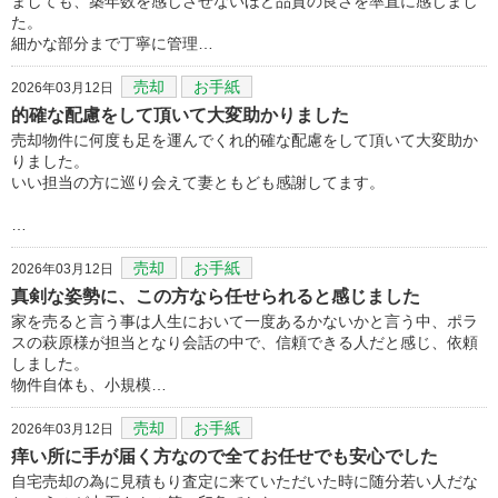
ましても、築年数を感じさせないほど品質の良さを率直に感じまし
た。
細かな部分まで丁寧に管理…
売却
お手紙
2026年03月12日
的確な配慮をして頂いて大変助かりました
売却物件に何度も足を運んでくれ的確な配慮をして頂いて大変助か
りました。
いい担当の方に巡り会えて妻ともども感謝してます。
…
売却
お手紙
2026年03月12日
真剣な姿勢に、この方なら任せられると感じました
家を売ると言う事は人生において一度あるかないかと言う中、ポラ
スの萩原様が担当となり会話の中で、信頼できる人だと感じ、依頼
しました。
物件自体も、小規模…
売却
お手紙
2026年03月12日
痒い所に手が届く方なので全てお任せでも安心でした
自宅売却の為に見積もり査定に来ていただいた時に随分若い人だな