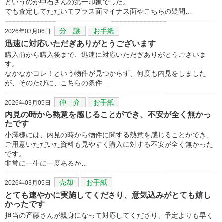
というのが中石さんの第一印象でした。
でも査定してただいてプラス面マイナス面やこちらの疑問…
分 譲
お手紙
2026年03月06日
迅速に対応いただぎありがとうございます
購入前から購入後まで、迅速に対応いただぎありがとうございま
す。
なかなかコレ！という物件が見つからず、何度も内見をしました
が、そのたびに、こちらの条件…
仲 介
お手紙
2026年03月05日
内見の時から熱意を感じることができ、不安が全く無かっ
たです
小澤様には、内見の時から物件に関する熱意を感じることができ、
ご用意いただいた資料も見やすく購入に対する不安が全く無かった
です。
非常に一生に一度あるか…
売却
お手紙
2026年03月05日
とても速やかに実施してくださり、意気込みがとても嬉し
かったです
担当の斉藤さんが親身になって対応してくださり、予定よりも早く