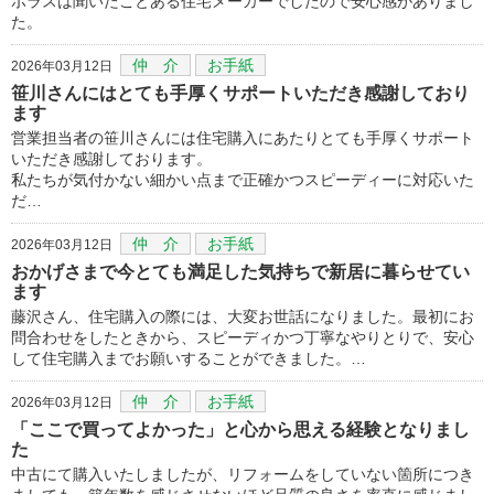
ポラスは聞いたことある住宅メーカーでしたので安心感がありまし
た。
仲 介
お手紙
2026年03月12日
笹川さんにはとても手厚くサポートいただき感謝しており
ます
営業担当者の笹川さんには住宅購入にあたりとても手厚くサポート
いただき感謝しております。
私たちが気付かない細かい点まで正確かつスピーディーに対応いた
だ…
仲 介
お手紙
2026年03月12日
おかげさまで今とても満足した気持ちで新居に暮らせてい
ます
藤沢さん、住宅購入の際には、大変お世話になりました。最初にお
問合わせをしたときから、スピーディかつ丁寧なやりとりで、安心
して住宅購入までお願いすることができました。…
仲 介
お手紙
2026年03月12日
「ここで買ってよかった」と心から思える経験となりまし
た
中古にて購入いたしましたが、リフォームをしていない箇所につき