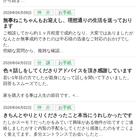
から始ま…
仲 介
お手紙
2026年04月09日
無事ねこちゃんもお迎えし、理想通りの生活を送っており
ます
ご相談してから約１ヶ月程度で成約となり、大変ではありましたが
なんとか無事成約できたのは中石様の迅速なご対応のおかげでし
た。
些細な質問から、複雑な確認…
分 譲
お手紙
2026年04月02日
色々話しをしてくださりアドバイスを頂き感謝しています
若い1年目の方でしたが親身になって話しを聞いて下さいました。
回答もスムーズでした。
家を購入する事は人生の節目です。<…
仲 介
お手紙
2026年04月02日
きちんとやりとりくださったこと本当にうれしかったです
たしかスーモ？だったかをみていて興味がある物件が出てすぐご連
絡しましたがすぐ内覧の手配をしてくださり感激したのをすごくよ
く覚えてます。多分エントランスでお会いしたと…