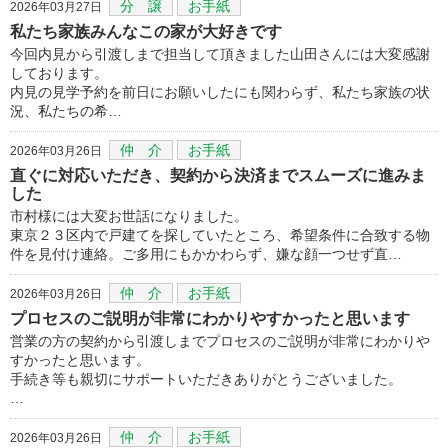
分 譲
お手紙
2026年03月27日
私たち家族みんなこの家が大好きです
今回内見から引渡しまで担当して頂きました山田さんには大変感謝
しております。
内見の見学予約を前日にお願いしたにも関わらず、私たち家族の状
況、私たちの希…
仲 介
お手紙
2026年03月26日
直ぐに対応いただき、契約から決済までスムーズに進みま
した
市村様には大変お世話になりました。
東京２３区内で戸建てを探していたところ、希望条件に合致する物
件を見付け連絡。ご多用にもかかわらず、嫌な顔一つせず直…
仲 介
お手紙
2026年03月26日
プロセスのご説明が非常にわかりやすかったと思います
営業の方の契約から引渡しまでプロセスのご説明が非常にわかりや
すかったと思います。
手続き等も親切にサポートいただきありがとうございました。
…
仲 介
お手紙
2026年03月26日