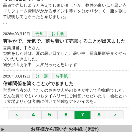
高値で売却しようと考えてしまいましたが、物件の良い点と悪い点
（リフォーム費用がかかるポイント等）を分かりやすく、腹を割っ
て説明してもらったと感じました。
…
売却
お手紙
2026年03月19日
爽やかで、元気で、落ち着いて売却することが出来ました
営業担当、中石さん
契約をした時は、夏の暑い日でした。暑い中、写真撮影等良くやっ
ていただきました。
物が沢山ある中、大変だったと思います…
分 譲
お手紙
2026年03月19日
信頼関係を築くことができました
営業担当者の人当たりの良さや人格の良さがすごく印象的でした。
どんな質問でもいつもタイムリーにご回答いただいたり、会社とい
う立場よりかは客側に付いて的確なアドバイスを…
＜
4
5
6
7
8
＞
お客様から頂いたお手紙（累計）