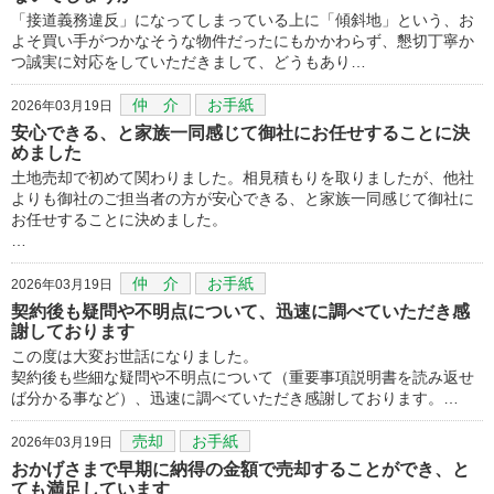
「接道義務違反」になってしまっている上に「傾斜地」という、お
よそ買い手がつかなそうな物件だったにもかかわらず、懇切丁寧か
つ誠実に対応をしていただきまして、どうもあり…
仲 介
お手紙
2026年03月19日
安心できる、と家族一同感じて御社にお任せすることに決
めました
土地売却で初めて関わりました。相見積もりを取りましたが、他社
よりも御社のご担当者の方が安心できる、と家族一同感じて御社に
お任せすることに決めました。
…
仲 介
お手紙
2026年03月19日
契約後も疑問や不明点について、迅速に調べていただき感
謝しております
この度は大変お世話になりました。
契約後も些細な疑問や不明点について（重要事項説明書を読み返せ
ば分かる事など）、迅速に調べていただき感謝しております。…
売却
お手紙
2026年03月19日
おかげさまで早期に納得の金額で売却することができ、と
ても満足しています