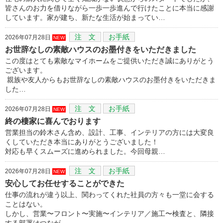
皆さんのお力を借りながら一歩一歩進んで行けたことに本当に感謝
しています。家が建ち、新たな生活が始まってい…
注 文
お手紙
2026年07月28日
NEW
お世辞なしの素敵ハウスのお墨付きをいただきました
この度はとても素敵なマイホームをご提供いただき誠にありがとう
ございます。
親族や友人からもお世辞なしの素敵ハウスのお墨付きをいただきま
した…
注 文
お手紙
2026年07月28日
NEW
終の棲家に喜んでおります
営業担当の鈴木さん含め、設計、工事、インテリアの方には大変良
くしていただき本当にありがとうございました！
対応も早くスムーズに進められました。今回母親…
注 文
お手紙
2026年07月28日
NEW
安心してお任せすることができた
仕事の流れが違う以上、関わってくれた社員の方々も一堂に会する
ことはない。
しかし、営業〜フロント〜実施〜インテリア／施工〜検査と、隣接
する部署はつなが…