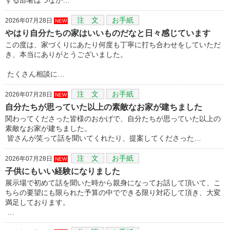
注 文
お手紙
2026年07月28日
NEW
やはり自分たちの家はいいものだなと日々感じています
この度は、家づくりにあたり何度も丁寧に打ち合わせをしていただ
き、本当にありがとうございました。
たくさん相談に…
注 文
お手紙
2026年07月28日
NEW
自分たちが思っていた以上の素敵なお家が建ちました
関わってくださった皆様のおかげで、自分たちが思っていた以上の
素敵なお家が建ちました。
皆さんが笑って話を聞いてくれたり、提案してくださった…
注 文
お手紙
2026年07月28日
NEW
子供にもいい経験になりました
展示場で初めて話を聞いた時から親身になってお話して頂いて、こ
ちらの要望にも限られた予算の中でできる限り対応して頂き、大変
満足しております。
…