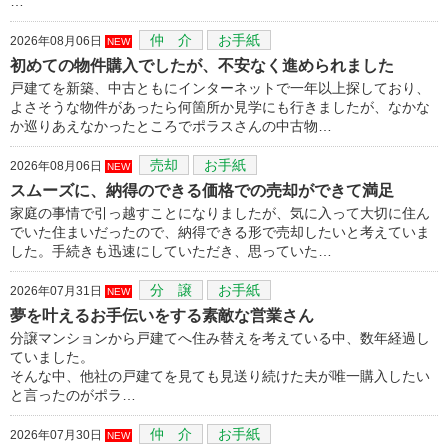
…
仲 介
お手紙
2026年08月06日
NEW
初めての物件購入でしたが、不安なく進められました
戸建てを新築、中古ともにインターネットで一年以上探しており、
よさそうな物件があったら何箇所か見学にも行きましたが、なかな
か巡りあえなかったところでポラスさんの中古物…
売却
お手紙
2026年08月06日
NEW
スムーズに、納得のできる価格での売却ができて満足
家庭の事情で引っ越すことになりましたが、気に入って大切に住ん
でいた住まいだったので、納得できる形で売却したいと考えていま
した。手続きも迅速にしていただき、思っていた…
分 譲
お手紙
2026年07月31日
NEW
夢を叶えるお手伝いをする素敵な営業さん
分譲マンションから戸建てへ住み替えを考えている中、数年経過し
ていました。
そんな中、他社の戸建てを見ても見送り続けた夫が唯一購入したい
と言ったのがポラ…
仲 介
お手紙
2026年07月30日
NEW