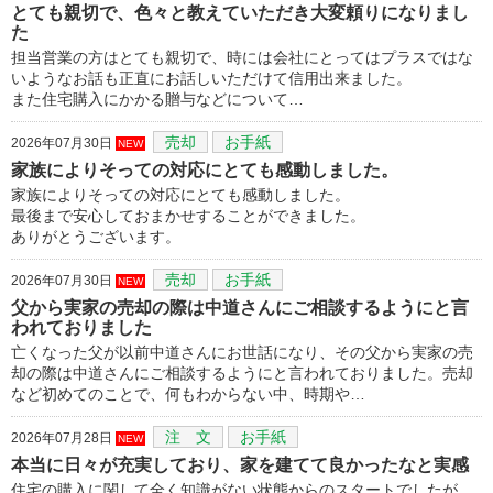
とても親切で、色々と教えていただき大変頼りになりまし
た
担当営業の方はとても親切で、時には会社にとってはプラスではな
いようなお話も正直にお話しいただけて信用出来ました。
また住宅購入にかかる贈与などについて…
売却
お手紙
2026年07月30日
NEW
家族によりそっての対応にとても感動しました。
家族によりそっての対応にとても感動しました。
最後まで安心しておまかせすることができました。
ありがとうございます。
売却
お手紙
2026年07月30日
NEW
父から実家の売却の際は中道さんにご相談するようにと言
われておりました
亡くなった父が以前中道さんにお世話になり、その父から実家の売
却の際は中道さんにご相談するようにと言われておりました。売却
など初めてのことで、何もわからない中、時期や…
注 文
お手紙
2026年07月28日
NEW
本当に日々が充実しており、家を建てて良かったなと実感
住宅の購入に関して全く知識がない状態からのスタートでしたが、