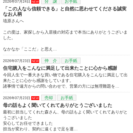
分 譲
お手紙
2026年07月24日
NEW
「この人なら信頼できる」と自然に思わせてくださる誠実
なお人柄
埴原さんへ
この度は、家探しから入居後の対応まで本当にありがとうございま
した。
なかなか「ここだ」と思え…
仲 介
お手紙
2026年07月23日
NEW
住宅購入をこんなに満足して出来たことに心から感謝
今回人生で一番大きな買い物である住宅購入をこんなに満足して出
来たことに心から感謝をしています。
諸事情で遠方からの問い合わせで、営業の方には無理難題を…
売却
お手紙
2026年07月23日
NEW
母の話もよく聞いてくれてありがとうございました
最初に担当してくれた森さん、母の話もよく聞いてくれてありがと
うございました
安心してお任せできました
担当が変わり、契約に遠くまで足を運…