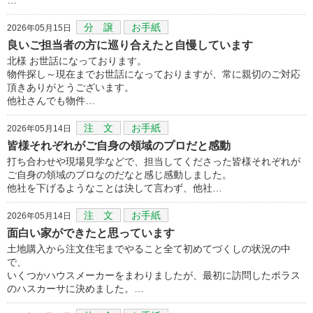
分 譲
お手紙
2026年05月15日
良いご担当者の方に巡り合えたと自慢しています
北様 お世話になっております。
物件探し～現在までお世話になっておりますが、常に親切のご対応
頂きありがとうございます。
他社さんでも物件…
注 文
お手紙
2026年05月14日
皆様それぞれがご自身の領域のプロだと感動
打ち合わせや現場見学などで、担当してくださった皆様それぞれが
ご自身の領域のプロなのだなと感じ感動しました。
他社を下げるようなことは決して言わず、他社…
注 文
お手紙
2026年05月14日
面白い家ができたと思っています
土地購入から注文住宅までやること全て初めてづくしの状況の中
で、
いくつかハウスメーカーをまわりましたが、最初に訪問したポラス
のハスカーサに決めました。…