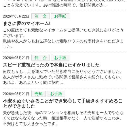
ことを覚えています。あの雑談の時間で、信頼関係が太…
注 文
お手紙
2026年05月22日
まさに夢のマイホーム!
この度はとても素敵なマイホームをご提供いただき誠にありがとう
ございます。
親族や友人からもお世辞なしの素敵ハウスのお墨付きをいただきま
した。
仲 介
お手紙
2026年05月21日
スピード重視だったので本当にたすかりました
何度も々も、足を運んでいただき本当にありがとうございました。
友人がポラスさんに勤めている関係で営業さんを紹介してもらい、
あれよ、あれよという間に契約…
売却
お手紙
2026年05月21日
不安をぬぐいさることができ安心して手続きをすすめるこ
とができました
夫が急死した後、母のマンションを相続しその売却を一人でやらな
くてはならなくなった時、相談相手がなく一人で決断するこわさ、
不安はとても大きかったです。
…