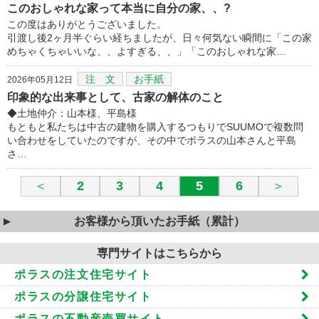
このおしゃれな家って本当に自分の家、、?
この度はありがとうございました。
引渡し後2ヶ月半ぐらい経ちましたが、日々何気ない瞬間に「この家
めちゃくちゃいいな、、よすぎる、、」「このおしゃれな家…
注 文
お手紙
2026年05月12日
印象的な出来事として、古家の解体のこと
◆土地仲介：山本様、平島様
もともと私たちは中古の建物を購入するつもりでSUUMOで複数問
い合わせをしていたのですが、その中でポラスの山本さんと平島
さ…
＜
2
3
4
5
6
＞
お客様から頂いたお手紙（累計）
専門サイトはこちらから
ポラスの注文住宅サイト
ポラスの分譲住宅サイト
ポラスの不動産売買サイト