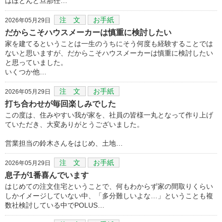
はほとんど旦那任…
注 文
お手紙
2026年05月29日
だからこそハウスメーカーは慎重に検討したい
家を建てるということは一生のうちにそう何度も経験することでは
ないと思いますが、だからこそハウスメーカーは慎重に検討したい
と思っていました。
いくつか他…
注 文
お手紙
2026年05月29日
打ち合わせが毎回楽しみでした
この度は、住みやすい我が家を、社員の皆様一丸となって作り上げ
ていただき、大変ありがとうございました。
営業担当の鈴木さんをはじめ、土地…
注 文
お手紙
2026年05月29日
息子が1番喜んでいます
はじめての注文住宅ということで、何もわからず家の間取りくらい
しかイメージしていない中、「多分難しいよな…」ということも複
数社検討している中でPOLUS…