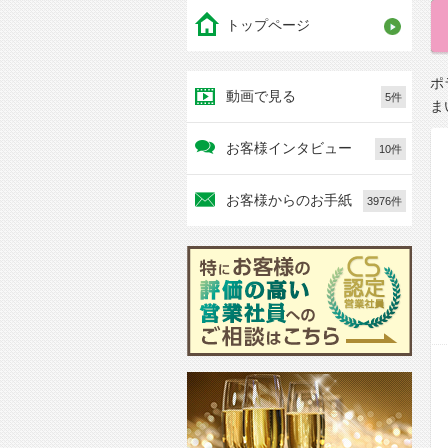
トップページ
ポ
動画で見る
5件
ま
お客様インタビュー
10件
お客様からのお手紙
3976件