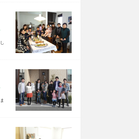
市 W様宅
し
市 W様宅
ま