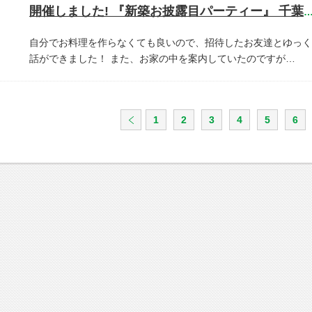
開催しました! 『新築お披露目パーティー』 千葉県市川
自分でお料理を作らなくても良いので、招待したお友達とゆっく
話ができました！
また、お家の中を案内していたのですが…
1
2
3
4
5
6