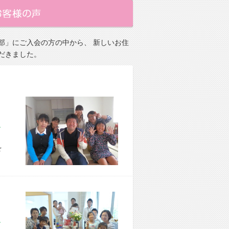
部」にご入会の方の中から、 新しいお住
だきました。
市 S様宅
を
市 I様宅