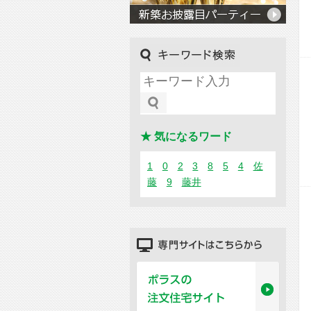
キーワード検索
★ 気になるワード
1
0
2
3
8
5
4
佐
藤
9
藤井
専門サイトはこちらから