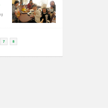
市 S様宅
り
7
8