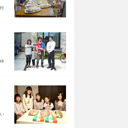
行
市 N様宅
ゆ
市 U様宅
い