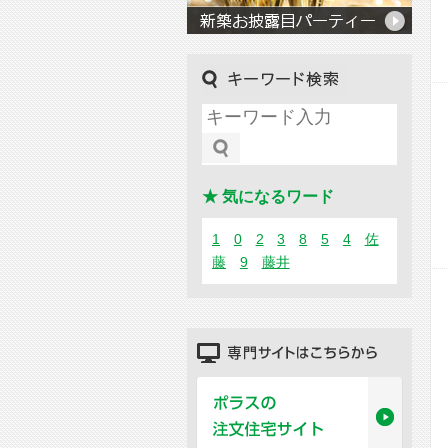
キーワード検索
★ 気になるワード
1
0
2
3
8
5
4
佐
藤
9
藤井
専門サイトはこちらから