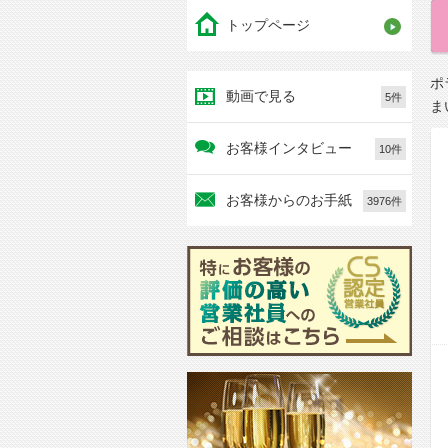
トップページ
ポ
動画で見る
5件
ま
お客様インタビュー
10件
お客様からのお手紙
3976件