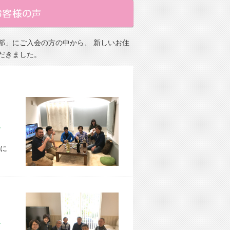
部」にご入会の方の中から、 新しいお住
だきました。
市 M様宅
に
市 Y様宅