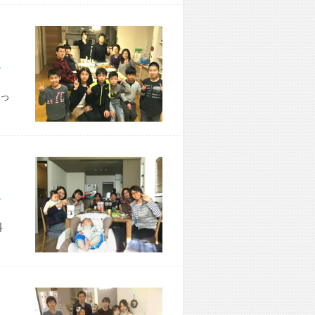
市 N様宅
っ
市 S様宅
料