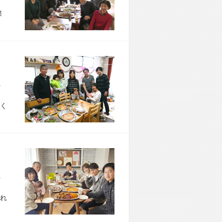
際
市 U様宅
く
市 M様宅
れ