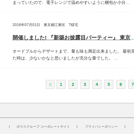
まっていたので、電子レンジで温めやすいように梱包か小分…
2016年07月01日 東京都江東区 T様宅
開催しました! 『新築お披露目パーティー』 東京都江東
オードブルからデザートまで、量も味も満足出来ました。
最初
た時は、少ないかなと思いましたが充分な量でした。
…
1
2
3
4
5
6
7
ポラスグループ コーポレートサイト
プライバシーポリシー