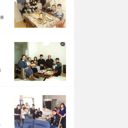
市 F様宅
果
市 I様宅
ボ
市 N様宅
し