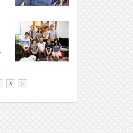
区 T様宅
見
8