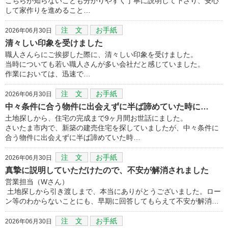
こちらが知らないことも分かりやすく丁寧に説明して下さり、安心
して家作りを進めること…
注 文
お手紙
2026年06月30日
清々しい印象を受けました
職人さんらにご挨拶した際に、清々しい印象を受けました。
当時についても若い職人さんが多い会社だと感じていました。
作業においては、迅速で…
注 文
お手紙
2026年06月30日
中々条件に合う物件に出会えずに半ば諦めていた時に…
土地探しから、住宅の完成まで9ヶ月間お世話にました。
さいたま市内で、新築の建売住宅を探していましたが、中々条件に
合う物件に出会えずに半ば諦めていた時…
注 文
お手紙
2026年06月30日
真摯に説明していただけたので、不安が解消されました
営業担当（Wさん）
土地探しから引き渡しまで、本当にありがとうございました。ロー
ン等のわからないことにも、早期に回答してもらえて不安が解消…
注 文
お手紙
2026年06月30日