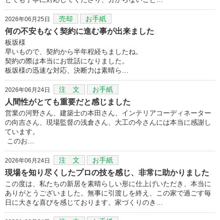
売却
お手紙
2026年06月25日
何の不安もなく契約に進む事が出来ました
板坂様
早いもので、契約から半年程経ちましたね。
契約の際は本当にお世話になりました。
板坂様の迅速な対応、決断力は素晴ら…
注 文
お手紙
2026年06月24日
人間性がとても重要だと感じました
営業の河野さん、建築士の本田さん、インテリアコーディネーター
の向吉さん、現場監督の浅倉さん、大工の今さんには本当に感謝し
ています。
このお…
注 文
お手紙
2026年06月24日
現場を知り尽くしたプロの技を感じ、非常に助かりました
この度は、私たちの新居を素晴らしい形に仕上げいただき、本当に
ありがとうございました。無事に引渡しを終え、この家で過ごす毎
日に大きな喜びを感じております。家づくりのき…