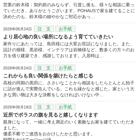
営業の鈴木様：契約前のみならず、引渡し後も、様々な相談に乗っ
ていただき、ありがとうございます。POHAUSで家を建てることに
決めたのも、鈴木様の細やかなご対応があっ…
注 文
お手紙
2026年06月24日
より居心地の良い場所になるよう育てていきたい
家作りにあたっては、島田様には大変お世話になりました。また、
設計の畑様、黒岩様、インテリアは岩橋様など、数多くの方々のお
力を借り建築でき、感謝しております。入居時は…
注 文
お手紙
2026年06月24日
これからも良い関係を築けたらと感じる
高校の同期の黒田に、ささいなことから相談をしたらとんとん拍子
に話が進んで実際住んでいる。これも縁かなと感じた。家という大
きな買い物は大きな決断をしなければいけない中…
注 文
お手紙
2026年06月19日
近所でポラスの旗を見ると嬉しくなります
親身になって、一緒に考え満足のいく素敵なお家を建てていただき
ました。
優柔不断でご迷惑をおかけしたかと思います。
時間をかけて一つ一つ決…