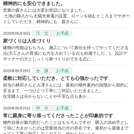
精神的にも安心できました。
営業の森さんには大変お世話になりました。
土地の購入から太陽光発電の設置、ローンを組むところまでサポー
トしていただき、精神的にも、森さんに…
注 文
お手紙
2026年06月30日
家づくりは人生づくり
建物の性能はもちろん、施工について責任を持ってやってくださる
点(大工さんの育成にも力を入れている点も好感でした。)、設計デ
ザイナーの方とじっくり家づくりができる点に…
分 譲
お手紙
2026年06月26日
柔軟に対応していただき、とても心強かったです
担当の林田さんと入澤さんには、最初の物件案内の段階から契約に
至るまで、一つひとつ丁寧にご対応いただきました。
住宅購入は分からないことや不安な点も多か…
仲 介
お手紙
2026年06月25日
常に親身に寄り添ってくださったことが印象的です
物件自体が魅力的だったことはもちろんですが、購入の決め手とし
て特に大きかったのは営業担当の方の存在です。最初から最後まで
とても丁寧に対応してくださり、分からないこと…