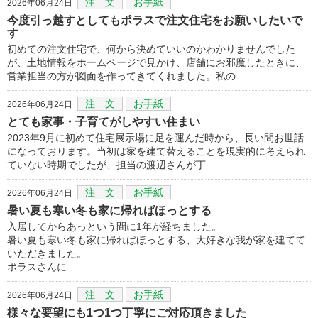
注 文
お手紙
2026年06月24日
今度引っ越すとしてもポラスで注文住宅をお願いしたいで
す
初めての注文住宅で、何から決めていいのかわかりませんでした
が、土地情報をホームページで見かけ、店舗にお邪魔したときに、
営業担当の方が図面を作ってきてくれました。私の…
注 文
お手紙
2026年06月24日
とても家事・子育てがしやすい住まい
2023年9月に初めて住宅展示場に足を運んだ時から、長い間お世話
になっております。当初は家を建て替えることを現実的に考えられ
ていない時期でしたが、担当の渡辺さんが丁…
注 文
お手紙
2026年06月24日
暑い夏も寒い冬も家に帰ればほっとする
入居してからあっという間に1年が経ちました。
暑い夏も寒い冬も家に帰ればほっとする、大好きな我が家を建てて
いただきました。
ポラスさんに…
注 文
お手紙
2026年06月24日
様々な要望にも1つ1つ丁寧にご対応頂きました