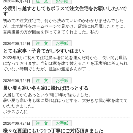
注 文
お手紙
2026年06月24日
今度引っ越すとしてもポラスで注文住宅をお願いしたいで
す
初めての注文住宅で、何から決めていいのかわかりませんでした
が、土地情報をホームページで見かけ、店舗にお邪魔したときに、
営業担当の方が図面を作ってきてくれました。私の…
注 文
お手紙
2026年06月24日
とても家事・子育てがしやすい住まい
2023年9月に初めて住宅展示場に足を運んだ時から、長い間お世話
になっております。当初は家を建て替えることを現実的に考えられ
ていない時期でしたが、担当の渡辺さんが丁…
注 文
お手紙
2026年06月24日
暑い夏も寒い冬も家に帰ればほっとする
入居してからあっという間に1年が経ちました。
暑い夏も寒い冬も家に帰ればほっとする、大好きな我が家を建てて
いただきました。
ポラスさんに…
注 文
お手紙
2026年06月24日
様々な要望にも1つ1つ丁寧にご対応頂きました