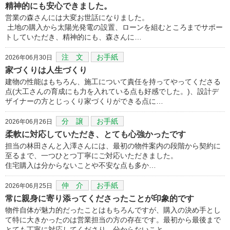
精神的にも安心できました。
営業の森さんには大変お世話になりました。
土地の購入から太陽光発電の設置、ローンを組むところまでサポー
トしていただき、精神的にも、森さんに…
注 文
お手紙
2026年06月30日
家づくりは人生づくり
建物の性能はもちろん、施工について責任を持ってやってくださる
点(大工さんの育成にも力を入れている点も好感でした。)、設計デ
ザイナーの方とじっくり家づくりができる点に…
分 譲
お手紙
2026年06月26日
柔軟に対応していただき、とても心強かったです
担当の林田さんと入澤さんには、最初の物件案内の段階から契約に
至るまで、一つひとつ丁寧にご対応いただきました。
住宅購入は分からないことや不安な点も多か…
仲 介
お手紙
2026年06月25日
常に親身に寄り添ってくださったことが印象的です
物件自体が魅力的だったことはもちろんですが、購入の決め手とし
て特に大きかったのは営業担当の方の存在です。最初から最後まで
とても丁寧に対応してくださり、分からないこと…