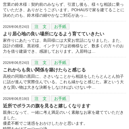
営業の鈴木様：契約前のみならず、引渡し後も、様々な相談に乗っ
ていただき、ありがとうございます。POHAUSで家を建てることに
決めたのも、鈴木様の細やかなご対応があっ…
注 文
お手紙
2026年06月24日
より居心地の良い場所になるよう育てていきたい
家作りにあたっては、島田様には大変お世話になりました。また、
設計の畑様、黒岩様、インテリアは岩橋様など、数多くの方々のお
力を借り建築でき、感謝しております。入居時は…
注 文
お手紙
2026年06月24日
これからも良い関係を築けたらと感じる
高校の同期の黒田に、ささいなことから相談をしたらとんとん拍子
に話が進んで実際住んでいる。これも縁かなと感じた。家という大
きな買い物は大きな決断をしなければいけない中…
注 文
お手紙
2026年06月19日
近所でポラスの旗を見ると嬉しくなります
親身になって、一緒に考え満足のいく素敵なお家を建てていただき
ました。
優柔不断でご迷惑をおかけしたかと思います。
時間をかけて一つ一つ決…