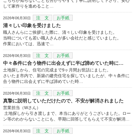
こちらが知らないことも分かりやすく丁寧に説明して下さり、安心
して家作りを進めること…
注 文
お手紙
2026年06月30日
清々しい印象を受けました
職人さんらにご挨拶した際に、清々しい印象を受けました。
当時についても若い職人さんが多い会社だと感じていました。
作業においては、迅速で…
注 文
お手紙
2026年06月30日
中々条件に合う物件に出会えずに半ば諦めていた時に…
土地探しから、住宅の完成まで9ヶ月間お世話にました。
さいたま市内で、新築の建売住宅を探していましたが、中々条件に
合う物件に出会えずに半ば諦めていた時…
注 文
お手紙
2026年06月30日
真摯に説明していただけたので、不安が解消されました
営業担当（Wさん）
土地探しから引き渡しまで、本当にありがとうございました。ロー
ン等のわからないことにも、早期に回答してもらえて不安が解消…
注 文
お手紙
2026年06月30日