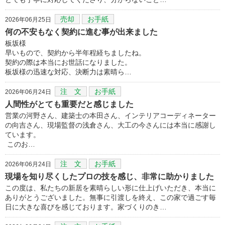
売却
お手紙
2026年06月25日
何の不安もなく契約に進む事が出来ました
板坂様
早いもので、契約から半年程経ちましたね。
契約の際は本当にお世話になりました。
板坂様の迅速な対応、決断力は素晴ら…
注 文
お手紙
2026年06月24日
人間性がとても重要だと感じました
営業の河野さん、建築士の本田さん、インテリアコーディネーター
の向吉さん、現場監督の浅倉さん、大工の今さんには本当に感謝し
ています。
このお…
注 文
お手紙
2026年06月24日
現場を知り尽くしたプロの技を感じ、非常に助かりました
この度は、私たちの新居を素晴らしい形に仕上げいただき、本当に
ありがとうございました。無事に引渡しを終え、この家で過ごす毎
日に大きな喜びを感じております。家づくりのき…