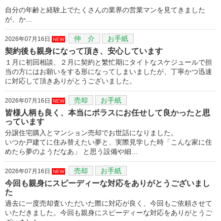
自分の年齢と経験上でたくさんの業界の営業マンを見てきました
が、か…
仲 介
お手紙
2026年07月16日
NEW
契約後も親身になって頂き、安心しています
１月に初回相談、２月に契約と繁忙期にタイトなスケジュールで担
当の方にはお願いをする形になってしまいましたが、丁寧かつ迅速
に対応して頂きありがとうございました。
売却
お手紙
2026年07月16日
NEW
皆様人柄も良く、本当にポラスにお任せして良かったと思
っています
分譲住宅購入とマンション売却でお世話になりました。
いつか戸建てに住み替えたい夢と、実際見学した時「こんな家に住
めたら夢のようだなあ」 と思う設備や細…
売却
お手紙
2026年07月16日
NEW
今回も親身にスピーディーな対応をありがとうございまし
た
過去に一度売却査いただいた際に対応が良く、今回もご依頼させて
いただきました。今回も親身にスピーディーな対応をありがとうご