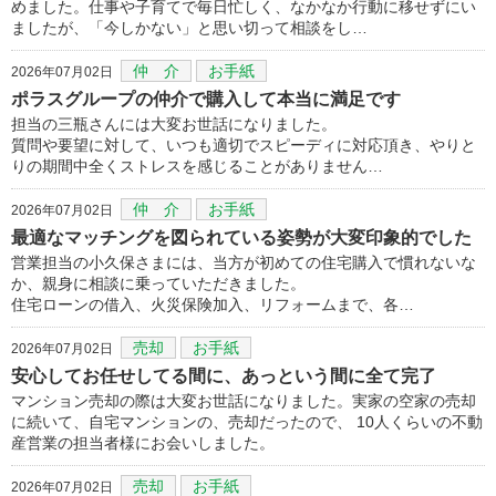
めました。仕事や子育てで毎日忙しく、なかなか行動に移せずにい
ましたが、「今しかない」と思い切って相談をし…
仲 介
お手紙
2026年07月02日
ポラスグループの仲介で購入して本当に満足です
担当の三瓶さんには大変お世話になりました。
質問や要望に対して、いつも適切でスピーディに対応頂き、やりと
りの期間中全くストレスを感じることがありません…
仲 介
お手紙
2026年07月02日
最適なマッチングを図られている姿勢が大変印象的でした
営業担当の小久保さまには、当方が初めての住宅購入で慣れないな
か、親身に相談に乗っていただきました。
住宅ローンの借入、火災保険加入、リフォームまで、各…
売却
お手紙
2026年07月02日
安心してお任せしてる間に、あっという間に全て完了
マンション売却の際は大変お世話になりました。実家の空家の売却
に続いて、自宅マンションの、売却だったので、 10人くらいの不動
産営業の担当者様にお会いしました。
売却
お手紙
2026年07月02日