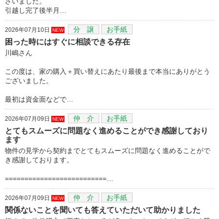
ざいました。
引越し完了後半月…
分 譲
お手紙
2026年07月10日
NEW
困った時にはすぐに相談できる存在
川嶋さん
この度は、家の購入＋買い替えにあたり最後まで本当にありがとう
ございました。
最初は資金面などで…
仲 介
お手紙
2026年07月09日
NEW
とてもスムーズに問題なく進めることができ感謝しており
ます
物件の見学から契約までとてもスムーズに問題なく進めることがで
き感謝しております。
==========================…
仲 介
お手紙
2026年07月09日
NEW
関係ないことを聞いても答えていただいて助かりました