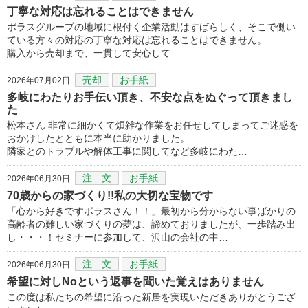
丁寧な対応は忘れることはできません
ポラスグループの地域に根付く企業活動はすばらしく、そこで働い
ている方々の対応の丁寧な対応は忘れることはできません。
購入から売却まで、一貫して安心して…
売却
お手紙
2026年07月02日
多岐にわたりお手伝い頂き、不安な点をぬぐって頂きまし
た
松本さん 非常に細かくて煩雑な作業をお任せしてしまってご迷惑を
おかけしたとともに本当に助かりました。
隣家とのトラブルや解体工事に関してなど多岐にわた…
注 文
お手紙
2026年06月30日
70歳からの家づくり!!私の大切な宝物です
「心から好きですポラスさん！！」最初から分からない事ばかりの
高齢者の難しい家づくりの夢は、諦めておりましたが、一歩踏み出
し・・・！セミナーに参加して、沢山の会社の中…
注 文
お手紙
2026年06月30日
希望に対しNoという返事を聞いた覚えはありません
この度は私たちの希望に沿った新居を実現いただきありがとうござ