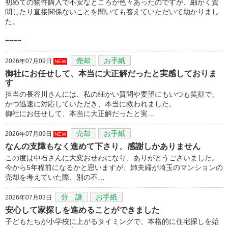
初めての物件購入で不安なところが色々あったのですが、細かく質
問したり直接関係ないことを聞いても答えていただいて助かりまし
た。
====…
売却
お手紙
2026年07月09日
NEW
御社にお任せして、本当に大正解だったと実感しておりま
す
担当の長谷川さんには、私の細かい質問や要望にもいつも笑顔で、
かつ迅速に対応していただき、本当に救われました。
御社にお任せして、本当に大正解だったと実…
売却
お手紙
2026年07月09日
NEW
なんの支障もなく進めて下さり、感謝しかありません
この度は中石さんに大変おせわになり、ありがとうございました。
今から5年程前になるかと思いますが、姉夫婦が埼玉のマンションの
売却を考えていた際、別の不…
分 譲
お手紙
2026年07月03日
安心して家探しを進めることができました
子どもたちが小学校に上がるタイミングで、本格的に住宅探しを始