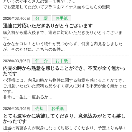
というのが中石さんの第一印象でした。
でも査定してただいてプラス面マイナス面やこちらの疑問…
分 譲
お手紙
2026年03月06日
迅速に対応いただぎありがとうございます
購入前から購入後まで、迅速に対応いただぎありがとうございま
す。
なかなかコレ！という物件が見つからず、何度も内見をしました
が、そのたびに、こちらの条件…
仲 介
お手紙
2026年03月05日
内見の時から熱意を感じることができ、不安が全く無かっ
たです
小澤様には、内見の時から物件に関する熱意を感じることができ、
ご用意いただいた資料も見やすく購入に対する不安が全く無かった
です。
非常に一生に一度あるか…
売却
お手紙
2026年03月05日
とても速やかに実施してくださり、意気込みがとても嬉し
かったです
担当の斉藤さんが親身になって対応してくださり、予定よりも早く