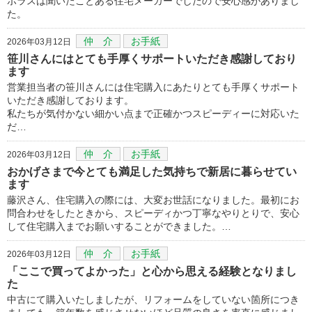
ポラスは聞いたことある住宅メーカーでしたので安心感がありまし
た。
仲 介
お手紙
2026年03月12日
笹川さんにはとても手厚くサポートいただき感謝しており
ます
営業担当者の笹川さんには住宅購入にあたりとても手厚くサポート
いただき感謝しております。
私たちが気付かない細かい点まで正確かつスピーディーに対応いた
だ…
仲 介
お手紙
2026年03月12日
おかげさまで今とても満足した気持ちで新居に暮らせてい
ます
藤沢さん、住宅購入の際には、大変お世話になりました。最初にお
問合わせをしたときから、スピーディかつ丁寧なやりとりで、安心
して住宅購入までお願いすることができました。…
仲 介
お手紙
2026年03月12日
「ここで買ってよかった」と心から思える経験となりまし
た
中古にて購入いたしましたが、リフォームをしていない箇所につき