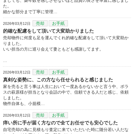
ましても、築年数を感じさせないほど品質の良さを率直に感じまし
た。
細かな部分まで丁寧に管理…
売却
お手紙
2026年03月12日
的確な配慮をして頂いて大変助かりました
売却物件に何度も足を運んでくれ的確な配慮をして頂いて大変助か
りました。
いい担当の方に巡り会えて妻ともども感謝してます。
…
売却
お手紙
2026年03月12日
真剣な姿勢に、この方なら任せられると感じました
家を売ると言う事は人生において一度あるかないかと言う中、ポラ
スの萩原様が担当となり会話の中で、信頼できる人だと感じ、依頼
しました。
物件自体も、小規模…
売却
お手紙
2026年03月12日
痒い所に手が届く方なので全てお任せでも安心でした
自宅売却の為に見積もり査定に来ていただいた時に随分若い人だな