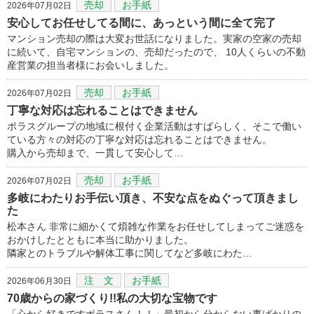
売却
お手紙
2026年07月02日
安心してお任せしてる間に、あっという間に全て完了
マンション売却の際は大変お世話になりました。実家の空家の売却
に続いて、自宅マンションの、売却だったので、 10人くらいの不動
産営業の担当者様にお会いしました。
売却
お手紙
2026年07月02日
丁寧な対応は忘れることはできません
ポラスグループの地域に根付く企業活動はすばらしく、そこで働い
ている方々の対応の丁寧な対応は忘れることはできません。
購入から売却まで、一貫して安心して…
売却
お手紙
2026年07月02日
多岐にわたりお手伝い頂き、不安な点をぬぐって頂きまし
た
松本さん 非常に細かくて煩雑な作業をお任せしてしまってご迷惑を
おかけしたとともに本当に助かりました。
隣家とのトラブルや解体工事に関してなど多岐にわた…
注 文
お手紙
2026年06月30日
70歳からの家づくり!!私の大切な宝物です
「心から好きですポラスさん！！」最初から分からない事ばかりの