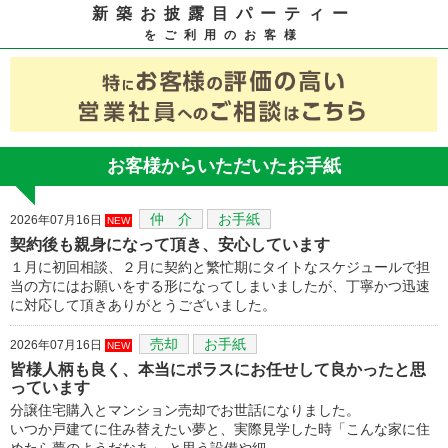
新築お披露目パーティー
をご利用のお客様
お客様からいただいたお手紙
仲 介
お手紙
2026年07月16日
NEW
契約後も親身になって頂き、安心しています
１月に初回相談、２月に契約と繁忙期にタイトなスケジュールで担
当の方にはお願いをする形になってしまいましたが、丁寧かつ迅速
に対応して頂きありがとうございました。
売却
お手紙
2026年07月16日
NEW
皆様人柄も良く、本当にポラスにお任せして良かったと思
っています
分譲住宅購入とマンション売却でお世話になりました。
いつか戸建てに住み替えたい夢と、実際見学した時「こんな家に住
めたら夢のようだなあ」 と思う設備や細…