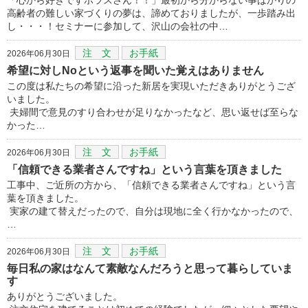
高齢者の難しい家づくりの夢は、諦めておりましたが、一歩踏み出
し・・・！セミナーに参加して、沢山の会社の中…
注 文
お手紙
2026年06月30日
希望に対しNoという返事を聞いた覚えはありません
この度は私たちの希望に沿った新居を実現いただきありがとうござ
いました。
夫婦間で意見のすり合わせが足りなかったなど、思い返せば至らな
かった…
注 文
お手紙
2026年06月30日
「信頼できる業者さんですね」という言葉を頂きました
工事中、ご近所の方から、「信頼できる業者さんですね」という言
葉を頂きました。
実家の建て替えだったので、自分は現地に全く行かなかったので、
…
注 文
お手紙
2026年06月30日
毎日私の家はなんて素敵なんだろうと思って暮らしていま
す
ありがとうございました。