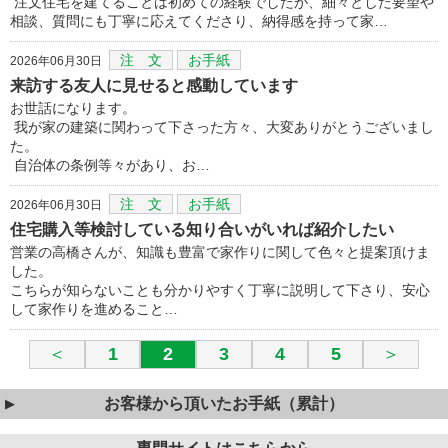
注文住宅を建てることは初めての経験でしたが、細々とした要望や
相談、質問にも丁寧に応えてくださり、納得感を持って家…
注 文
お手紙
2026年06月30日
来訪する友人に見せると感動しています
お世話になります。
我が家の建築に関わって下さった方々、大変ありがとうございまし
た。
自治体の条例等々があり、お…
注 文
お手紙
2026年06月30日
住宅購入等検討している知り合いがいれば紹介したい
営業の高橋さんが、知識も豊富で家作りに関して色々と提案頂けま
した。
こちらが知らないことも分かりやすく丁寧に説明して下さり、安心
して家作りを進めること…
＜
1
2
3
4
5
＞
お客様から頂いたお手紙（累計）