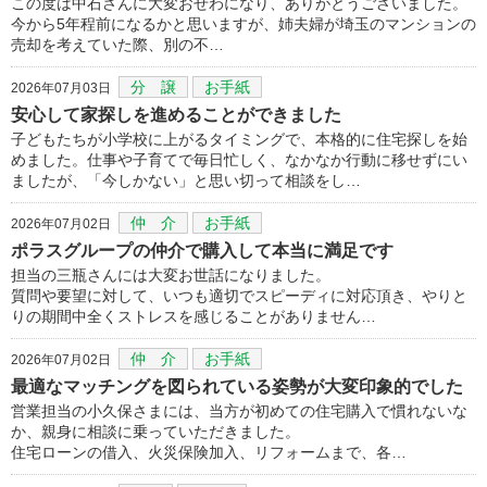
この度は中石さんに大変おせわになり、ありがとうございました。
今から5年程前になるかと思いますが、姉夫婦が埼玉のマンションの
売却を考えていた際、別の不…
分 譲
お手紙
2026年07月03日
安心して家探しを進めることができました
子どもたちが小学校に上がるタイミングで、本格的に住宅探しを始
めました。仕事や子育てで毎日忙しく、なかなか行動に移せずにい
ましたが、「今しかない」と思い切って相談をし…
仲 介
お手紙
2026年07月02日
ポラスグループの仲介で購入して本当に満足です
担当の三瓶さんには大変お世話になりました。
質問や要望に対して、いつも適切でスピーディに対応頂き、やりと
りの期間中全くストレスを感じることがありません…
仲 介
お手紙
2026年07月02日
最適なマッチングを図られている姿勢が大変印象的でした
営業担当の小久保さまには、当方が初めての住宅購入で慣れないな
か、親身に相談に乗っていただきました。
住宅ローンの借入、火災保険加入、リフォームまで、各…