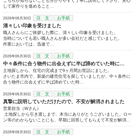
こちらが知らないことも分かりやすく丁寧に説明して下さり、安心
して家作りを進めること…
注 文
お手紙
2026年06月30日
清々しい印象を受けました
職人さんらにご挨拶した際に、清々しい印象を受けました。
当時についても若い職人さんが多い会社だと感じていました。
作業においては、迅速で…
注 文
お手紙
2026年06月30日
中々条件に合う物件に出会えずに半ば諦めていた時に…
土地探しから、住宅の完成まで9ヶ月間お世話にました。
さいたま市内で、新築の建売住宅を探していましたが、中々条件に
合う物件に出会えずに半ば諦めていた時…
注 文
お手紙
2026年06月30日
真摯に説明していただけたので、不安が解消されました
営業担当（Wさん）
土地探しから引き渡しまで、本当にありがとうございました。ロー
ン等のわからないことにも、早期に回答してもらえて不安が解消…
注 文
お手紙
2026年06月30日