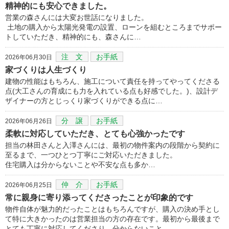
精神的にも安心できました。
営業の森さんには大変お世話になりました。
土地の購入から太陽光発電の設置、ローンを組むところまでサポー
トしていただき、精神的にも、森さんに…
注 文
お手紙
2026年06月30日
家づくりは人生づくり
建物の性能はもちろん、施工について責任を持ってやってくださる
点(大工さんの育成にも力を入れている点も好感でした。)、設計デ
ザイナーの方とじっくり家づくりができる点に…
分 譲
お手紙
2026年06月26日
柔軟に対応していただき、とても心強かったです
担当の林田さんと入澤さんには、最初の物件案内の段階から契約に
至るまで、一つひとつ丁寧にご対応いただきました。
住宅購入は分からないことや不安な点も多か…
仲 介
お手紙
2026年06月25日
常に親身に寄り添ってくださったことが印象的です
物件自体が魅力的だったことはもちろんですが、購入の決め手とし
て特に大きかったのは営業担当の方の存在です。最初から最後まで
とても丁寧に対応してくださり、分からないこと…