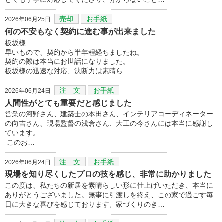
売却
お手紙
2026年06月25日
何の不安もなく契約に進む事が出来ました
板坂様
早いもので、契約から半年程経ちましたね。
契約の際は本当にお世話になりました。
板坂様の迅速な対応、決断力は素晴ら…
注 文
お手紙
2026年06月24日
人間性がとても重要だと感じました
営業の河野さん、建築士の本田さん、インテリアコーディネーター
の向吉さん、現場監督の浅倉さん、大工の今さんには本当に感謝し
ています。
このお…
注 文
お手紙
2026年06月24日
現場を知り尽くしたプロの技を感じ、非常に助かりました
この度は、私たちの新居を素晴らしい形に仕上げいただき、本当に
ありがとうございました。無事に引渡しを終え、この家で過ごす毎
日に大きな喜びを感じております。家づくりのき…