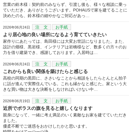
営業の鈴木様：契約前のみならず、引渡し後も、様々な相談に乗っ
ていただき、ありがとうございます。POHAUSで家を建てることに
決めたのも、鈴木様の細やかなご対応があっ…
注 文
お手紙
2026年06月24日
より居心地の良い場所になるよう育てていきたい
家作りにあたっては、島田様には大変お世話になりました。また、
設計の畑様、黒岩様、インテリアは岩橋様など、数多くの方々のお
力を借り建築でき、感謝しております。入居時は…
注 文
お手紙
2026年06月24日
これからも良い関係を築けたらと感じる
高校の同期の黒田に、ささいなことから相談をしたらとんとん拍子
に話が進んで実際住んでいる。これも縁かなと感じた。家という大
きな買い物は大きな決断をしなければいけない中…
注 文
お手紙
2026年06月19日
近所でポラスの旗を見ると嬉しくなります
親身になって、一緒に考え満足のいく素敵なお家を建てていただき
ました。
優柔不断でご迷惑をおかけしたかと思います。
時間をかけて一つ一つ決…