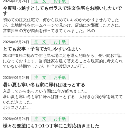
注 文
お手紙
2026年06月24日
今度引っ越すとしてもポラスで注文住宅をお願いしたいで
す
初めての注文住宅で、何から決めていいのかわかりませんでした
が、土地情報をホームページで見かけ、店舗にお邪魔したときに、
営業担当の方が図面を作ってきてくれました。私の…
注 文
お手紙
2026年06月24日
とても家事・子育てがしやすい住まい
2023年9月に初めて住宅展示場に足を運んだ時から、長い間お世話
になっております。当初は家を建て替えることを現実的に考えられ
ていない時期でしたが、担当の渡辺さんが丁…
注 文
お手紙
2026年06月24日
暑い夏も寒い冬も家に帰ればほっとする
入居してからあっという間に1年が経ちました。
暑い夏も寒い冬も家に帰ればほっとする、大好きな我が家を建てて
いただきました。
ポラスさんに…
注 文
お手紙
2026年06月24日
様々な要望にも1つ1つ丁寧にご対応頂きました