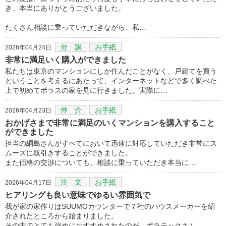
き、本当にありがとうございました。
たくさん相談に乗っていただきながら、私…
分 譲
お手紙
2026年04月24日
非常に満足いく購入ができました
私たちは東京のマンションにしか住んだことがなく、戸建てを買う
ということを考えるにあたって、インターネットなどで多く調べた
上で初めてポラスの家を見に行きました。実際に…
仲 介
お手紙
2026年04月23日
おかげさまで非常に満足のいくマンションを講入すること
ができました
担当の綱島さんがすべてにおいて迅速に対応していただき非常にス
ムーズに取引きすることができました。
また価格の交渉についても、相談に乗っていただき本当に…
注 文
お手紙
2026年04月17日
ヒアリングも良い意味でゆるい雰囲気で
我が家の家作りはSUUMOカウンターで７社のハウスメーカーを紹
介されたところから始まりました。
その中でとても強めにおすすめされたのが、ポラテックさん…