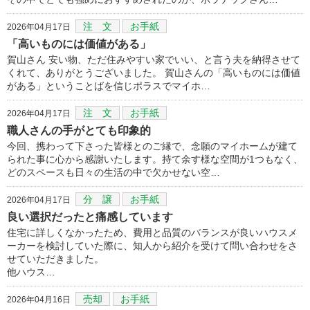
注 文
お手紙
2026年04月17日
「高いものには価値がある」
賀山さん 安い物、ただ住みやすい家でいい、と言う夫を納得させて
くれて、ありがとうございました。 賀山さんの「高いものには価値
がある」ということばを信じポラスでマイホ…
注 文
お手紙
2026年04月17日
職人さんの手がとても印象的
今回、携わって下さった皆様とのご縁で、念願のマイホームが建て
られた事に心から感謝いたします。持て余す様な空間が1つもなく、
どのスペースも日々の生活の中で欠かせない空…
分 譲
お手紙
2026年04月17日
良い選択だったと痛感しています
住宅に詳しくなかったため、費用と品質のバランスが良いハウスメ
ーカーを検討していた際に、知人から紹介を受けて問い合わせをさ
せていただきました。
他ハウス…
売却
お手紙
2026年04月16日