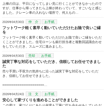
上棟の日は、平日になってしまい見に行くことができなかったので
すが、仕事から帰ってきたら上棟が終わっていて、すごいなと感じ
ました。クレーン車の入れない場所で、何人もの…
仲 介
お手紙
2026年04月30日
フットワーク軽く素早く動いていただけたお陰で良いご縁
を
フットワーク軽く素早く動いていただけたお陰で良いご縁をいただ
くことができました。住宅ローンも銀行担当者と複数回認識合わせ
をしていただき、スムーズに進みました。
売却
お手紙
2026年04月30日
誠実丁寧な対応をしていただき、信頼してお任せできまし
た
売り手買い手双方の気持ちに沿った誠実丁寧な対応をしていただ
き、信頼してお任せできました。
======================…
注 文
お手紙
2026年04月24日
安心して家づくりを進めることができました
この度は、家づくりにあたり何度も丁寧に打ち合わせをしていただ