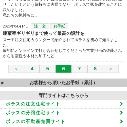
せしたい！という気持ちに夫婦でなり、ポラスで家を建てることに
決めました。
私たちの気持ちに…
注 文
お手紙
2026年04月14日
建蔽率ギリギリまで使って最高の設計を
スーモ注文住宅カウンターで紹介されてポラスを初めて知りまし
た。
最初にオンラインで打ち合わせしてくださった営業担当の佐藤さん
から耐震性や木材の加工など…
＜
4
5
6
7
8
＞
お客様から頂いたお手紙（累計）
専門サイトはこちらから
ポラスの注文住宅サイト
ポラスの分譲住宅サイト
ポラスの不動産売買サイト