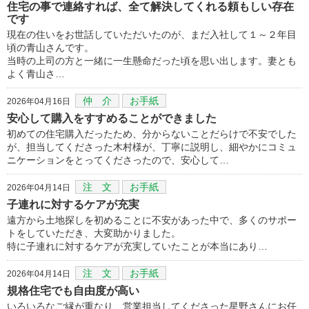
住宅の事で連絡すれば、全て解決してくれる頼もしい存在
です
現在の住いをお世話していただいたのが、まだ入社して１～２年目
頃の青山さんです。
当時の上司の方と一緒に一生懸命だった頃を思い出します。妻とも
よく青山さ…
仲 介
お手紙
2026年04月16日
安心して購入をすすめることができました
初めての住宅購入だったため、分からないことだらけで不安でした
が、担当してくださった木村様が、丁寧に説明し、細やかにコミュ
ニケーションをとってくださったので、安心して…
注 文
お手紙
2026年04月14日
子連れに対するケアが充実
遠方から土地探しを初めることに不安があった中で、多くのサポー
トをしていただき、大変助かりました。
特に子連れに対するケアが充実していたことが本当にあり…
注 文
お手紙
2026年04月14日
規格住宅でも自由度が高い
いろいろなご縁が重なり、営業担当してくださった星野さんにお任