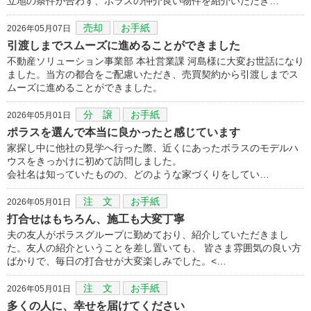
立地の条件が合わず、ポラスの仲介良い物件を紹介いただき…
売却
お手紙
2026年05月07日
引渡しまでスムーズに進めることができました
不動産ソリューション事業部 本社営業課 河島様に大変お世話になり
ました。当方の都合をご配慮いただき、売買契約から引渡しまでス
ムーズに進めることができました。
分 譲
お手紙
2026年05月01日
ポラスを選んで本当に良かったと感じています
家探し中に他社の見学へ行った際、近くにあったボラスのモデルハ
ウスをきっかけに初めて訪問しました。
会社名は知っていたものの、どのような家づくりをしてい…
注 文
お手紙
2026年05月01日
打合せはもちろん、施工も大変丁寧
夫の友人がポラスグループに勤めており、紹介していただきまし
た。友人の紹介ということを差し置いても、 皆さま雰囲気の良い方
ばかりで、毎日の打合せが大変楽しみでした。<…
注 文
お手紙
2026年05月01日
多くの人に、幸せを届けてください