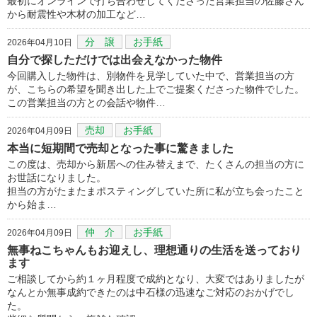
最初にオンラインで打ち合わせしてくださった営業担当の佐藤さん
から耐震性や木材の加工など…
分 譲
お手紙
2026年04月10日
自分で探しただけでは出会えなかった物件
今回購入した物件は、別物件を見学していた中で、営業担当の方
が、こちらの希望を聞き出した上でご提案くださった物件でした。
この営業担当の方との会話や物件…
売却
お手紙
2026年04月09日
本当に短期間で売却となった事に驚きました
この度は、売却から新居への住み替えまで、たくさんの担当の方に
お世話になりました。
担当の方がたまたまポスティングしていた所に私が立ち会ったこと
から始ま…
仲 介
お手紙
2026年04月09日
無事ねこちゃんもお迎えし、理想通りの生活を送っており
ます
ご相談してから約１ヶ月程度で成約となり、大変ではありましたが
なんとか無事成約できたのは中石様の迅速なご対応のおかげでし
た。