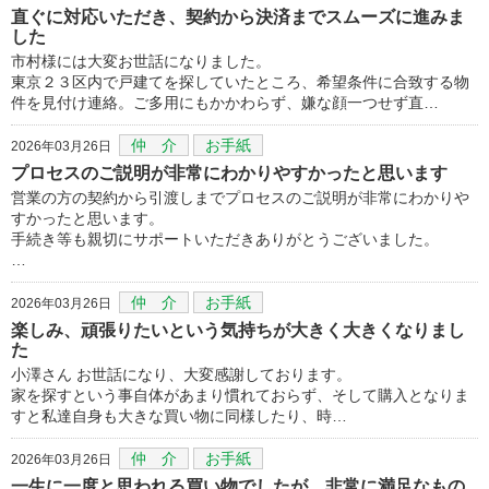
直ぐに対応いただき、契約から決済までスムーズに進みま
した
市村様には大変お世話になりました。
東京２３区内で戸建てを探していたところ、希望条件に合致する物
件を見付け連絡。ご多用にもかかわらず、嫌な顔一つせず直…
仲 介
お手紙
2026年03月26日
プロセスのご説明が非常にわかりやすかったと思います
営業の方の契約から引渡しまでプロセスのご説明が非常にわかりや
すかったと思います。
手続き等も親切にサポートいただきありがとうございました。
…
仲 介
お手紙
2026年03月26日
楽しみ、頑張りたいという気持ちが大きく大きくなりまし
た
小澤さん お世話になり、大変感謝しております。
家を探すという事自体があまり慣れておらず、そして購入となりま
すと私達自身も大きな買い物に同様したり、時…
仲 介
お手紙
2026年03月26日
一生に一度と思われる買い物でしたが、非常に満足なもの