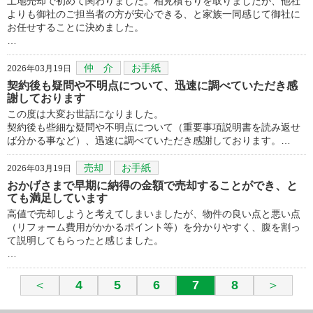
土地売却で初めて関わりました。相見積もりを取りましたが、他社
よりも御社のご担当者の方が安心できる、と家族一同感じて御社に
お任せすることに決めました。
…
仲 介
お手紙
2026年03月19日
契約後も疑問や不明点について、迅速に調べていただき感
謝しております
この度は大変お世話になりました。
契約後も些細な疑問や不明点について（重要事項説明書を読み返せ
ば分かる事など）、迅速に調べていただき感謝しております。…
売却
お手紙
2026年03月19日
おかげさまで早期に納得の金額で売却することができ、と
ても満足しています
高値で売却しようと考えてしまいましたが、物件の良い点と悪い点
（リフォーム費用がかかるポイント等）を分かりやすく、腹を割っ
て説明してもらったと感じました。
…
＜
4
5
6
7
8
＞