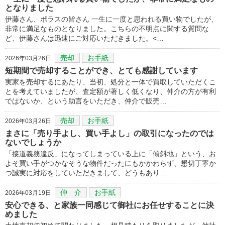
となりました
伊藤さん、ポラスの皆さん 一生に一度と思われる買い物でしたが、
非常に満足なものとなりました。こちらの不明点に関する質問な
ど、伊藤さんは迅速にご対応いただきました。<…
売却
お手紙
2026年03月26日
短期間で売却することができ、とても感謝しています
実家を売却するにあたり、当初、処分と一体で買取していただくこ
とを考えていましたが、査定額が著しく低くなり、仲介の方が有利
ではないか、という助言をいただき、仲介で販売…
売却
お手紙
2026年03月26日
まさに「売り手よし、買い手よし」の取引になったのでは
ないでしょうか
「接道義務違反」になってしまっている上に「傾斜地」という、お
よそ買い手がつかなそうな物件だったにもかかわらず、懇切丁寧か
つ誠実に対応をしていただきまして、どうもあり…
仲 介
お手紙
2026年03月19日
安心できる、と家族一同感じて御社にお任せすることに決
めました