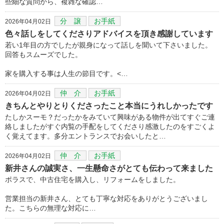
些細な質問から、複雑な確認…
分 譲
お手紙
2026年04月02日
色々話しをしてくださりアドバイスを頂き感謝しています
若い1年目の方でしたが親身になって話しを聞いて下さいました。
回答もスムーズでした。
家を購入する事は人生の節目です。<…
仲 介
お手紙
2026年04月02日
きちんとやりとりくださったこと本当にうれしかったです
たしかスーモ？だったかをみていて興味がある物件が出てすぐご連
絡しましたがすぐ内覧の手配をしてくださり感激したのをすごくよ
く覚えてます。多分エントランスでお会いしたと…
仲 介
お手紙
2026年04月02日
新井さんの誠実さ、一生懸命さがとても伝わって来ました
ポラスで、中古住宅を購入し、リフォームをしました。
営業担当の新井さん、とても丁寧な対応をありがとうございまし
た。こちらの無理な対応に…