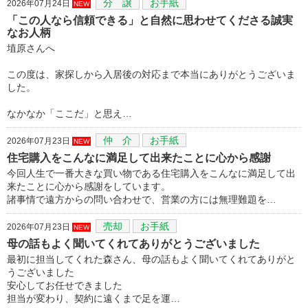
分 譲
お手紙
2026年07月24日
NEW
「この人なら信頼できる」と自然に思わせてくださる誠実
なお人柄
埴原さんへ
この度は、家探しから入居後の対応まで本当にありがとうございま
した。
なかなか「ここだ」と思え…
仲 介
お手紙
2026年07月23日
NEW
住宅購入をこんなに満足して出来たことに心から感謝
今回人生で一番大きな買い物である住宅購入をこんなに満足して出
来たことに心から感謝をしています。
諸事情で遠方からの問い合わせで、営業の方には無理難題を…
売却
お手紙
2026年07月23日
NEW
母の話もよく聞いてくれてありがとうございました
最初に担当してくれた森さん、母の話もよく聞いてくれてありがと
うございました
安心してお任せできました
担当が変わり、契約に遠くまで足を運…