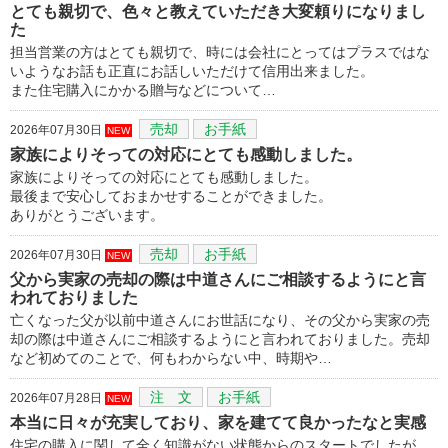
とても親切で、色々と教えていただき大変頼りになりまし
た
担当営業の方はとても親切で、時には会社にとってはプラスではな
いようなお話も正直にお話しいただけて信用出来ました。
また住宅購入にかかる贈与などについて…
売却
お手紙
2026年07月30日
NEW
家族によりそっての対応にとても感動しました。
家族によりそっての対応にとても感動しました。
最後まで安心しておまかせすることができました。
ありがとうございます。
売却
お手紙
2026年07月30日
NEW
父から実家の売却の際は中道さんにご相談するようにと言
われておりました
亡くなった父が以前中道さんにお世話になり、その父から実家の売
却の際は中道さんにご相談するようにと言われておりました。売却
など初めてのことで、何もわからない中、時期や…
注 文
お手紙
2026年07月28日
NEW
本当に日々が充実しており、家を建てて良かったなと実感
住宅の購入に関して全く知識がない状態からのスタートでしたが、