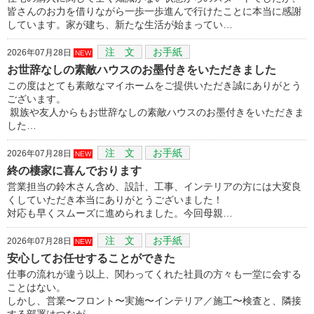
皆さんのお力を借りながら一歩一歩進んで行けたことに本当に感謝
しています。家が建ち、新たな生活が始まってい…
注 文
お手紙
2026年07月28日
NEW
お世辞なしの素敵ハウスのお墨付きをいただきました
この度はとても素敵なマイホームをご提供いただき誠にありがとう
ございます。
親族や友人からもお世辞なしの素敵ハウスのお墨付きをいただきま
した…
注 文
お手紙
2026年07月28日
NEW
終の棲家に喜んでおります
営業担当の鈴木さん含め、設計、工事、インテリアの方には大変良
くしていただき本当にありがとうございました！
対応も早くスムーズに進められました。今回母親…
注 文
お手紙
2026年07月28日
NEW
安心してお任せすることができた
仕事の流れが違う以上、関わってくれた社員の方々も一堂に会する
ことはない。
しかし、営業〜フロント〜実施〜インテリア／施工〜検査と、隣接
する部署はつなが…