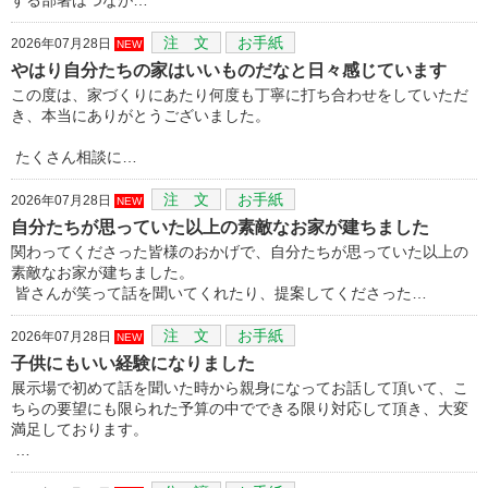
注 文
お手紙
2026年07月28日
NEW
やはり自分たちの家はいいものだなと日々感じています
この度は、家づくりにあたり何度も丁寧に打ち合わせをしていただ
き、本当にありがとうございました。
たくさん相談に…
注 文
お手紙
2026年07月28日
NEW
自分たちが思っていた以上の素敵なお家が建ちました
関わってくださった皆様のおかげで、自分たちが思っていた以上の
素敵なお家が建ちました。
皆さんが笑って話を聞いてくれたり、提案してくださった…
注 文
お手紙
2026年07月28日
NEW
子供にもいい経験になりました
展示場で初めて話を聞いた時から親身になってお話して頂いて、こ
ちらの要望にも限られた予算の中でできる限り対応して頂き、大変
満足しております。
…