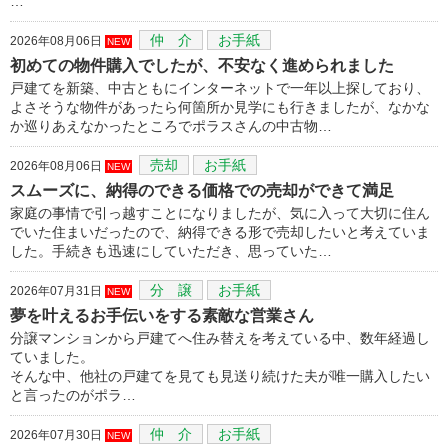
…
仲 介
お手紙
2026年08月06日
NEW
初めての物件購入でしたが、不安なく進められました
戸建てを新築、中古ともにインターネットで一年以上探しており、
よさそうな物件があったら何箇所か見学にも行きましたが、なかな
か巡りあえなかったところでポラスさんの中古物…
売却
お手紙
2026年08月06日
NEW
スムーズに、納得のできる価格での売却ができて満足
家庭の事情で引っ越すことになりましたが、気に入って大切に住ん
でいた住まいだったので、納得できる形で売却したいと考えていま
した。手続きも迅速にしていただき、思っていた…
分 譲
お手紙
2026年07月31日
NEW
夢を叶えるお手伝いをする素敵な営業さん
分譲マンションから戸建てへ住み替えを考えている中、数年経過し
ていました。
そんな中、他社の戸建てを見ても見送り続けた夫が唯一購入したい
と言ったのがポラ…
仲 介
お手紙
2026年07月30日
NEW