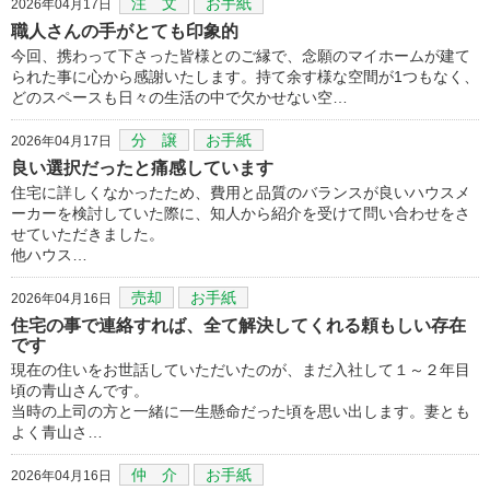
注 文
お手紙
2026年04月17日
職人さんの手がとても印象的
今回、携わって下さった皆様とのご縁で、念願のマイホームが建て
られた事に心から感謝いたします。持て余す様な空間が1つもなく、
どのスペースも日々の生活の中で欠かせない空…
分 譲
お手紙
2026年04月17日
良い選択だったと痛感しています
住宅に詳しくなかったため、費用と品質のバランスが良いハウスメ
ーカーを検討していた際に、知人から紹介を受けて問い合わせをさ
せていただきました。
他ハウス…
売却
お手紙
2026年04月16日
住宅の事で連絡すれば、全て解決してくれる頼もしい存在
です
現在の住いをお世話していただいたのが、まだ入社して１～２年目
頃の青山さんです。
当時の上司の方と一緒に一生懸命だった頃を思い出します。妻とも
よく青山さ…
仲 介
お手紙
2026年04月16日