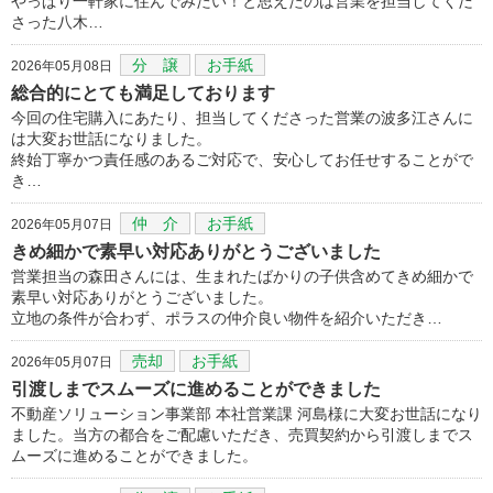
やっぱり一軒家に住んでみたい！と思えたのは営業を担当してくだ
さった八木…
分 譲
お手紙
2026年05月08日
総合的にとても満足しております
今回の住宅購入にあたり、担当してくださった営業の波多江さんに
は大変お世話になりました。
終始丁寧かつ責任感のあるご対応で、安心してお任せすることがで
き…
仲 介
お手紙
2026年05月07日
きめ細かで素早い対応ありがとうございました
営業担当の森田さんには、生まれたばかりの子供含めてきめ細かで
素早い対応ありがとうございました。
立地の条件が合わず、ポラスの仲介良い物件を紹介いただき…
売却
お手紙
2026年05月07日
引渡しまでスムーズに進めることができました
不動産ソリューション事業部 本社営業課 河島様に大変お世話になり
ました。当方の都合をご配慮いただき、売買契約から引渡しまでス
ムーズに進めることができました。