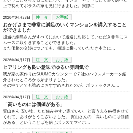
上で初めてポラスの家を見に行きました。実際に…
仲 介
お手紙
2026年04月23日
おかげさまで非常に満足のいくマンションを講入すること
ができました
担当の綱島さんがすべてにおいて迅速に対応していただき非常にス
ムーズに取引きすることができました。
また価格の交渉についても、相談に乗っていただき本当に…
注 文
お手紙
2026年04月17日
ヒアリングも良い意味でゆるい雰囲気で
我が家の家作りはSUUMOカウンターで７社のハウスメーカーを紹
介されたところから始まりました。
その中でとても強めにおすすめされたのが、ポラテックさん…
注 文
お手紙
2026年04月17日
「高いものには価値がある」
賀山さん 安い物、ただ住みやすい家でいい、と言う夫を納得させて
くれて、ありがとうございました。 賀山さんの「高いものには価値
がある」ということばを信じポラスでマイホ…