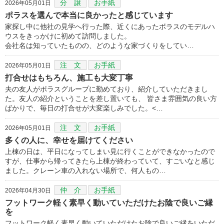
分 譲
お手紙
2026年05月01日
ポラスを選んで本当に良かったと感じています
家探し中に他社の見学へ行った際、近くにあったボラスのモデルハ
ウスをきっかけに初めて訪問しました。
会社名は知っていたものの、どのような家づくりをしてい…
注 文
お手紙
2026年05月01日
打合せはもちろん、施工も大変丁寧
夫の友人がポラスグループに勤めており、紹介していただきまし
た。友人の紹介ということを差し置いても、 皆さま雰囲気の良い方
ばかりで、毎日の打合せが大変楽しみでした。<…
注 文
お手紙
2026年05月01日
多くの人に、幸せを届けてください
上棟の日は、平日になってしまい見に行くことができなかったので
すが、仕事から帰ってきたら上棟が終わっていて、すごいなと感じ
ました。クレーン車の入れない場所で、何人もの…
仲 介
お手紙
2026年04月30日
フットワーク軽く素早く動いていただけたお陰で良いご縁
を
フットワーク軽く素早く動いていただけたお陰で良いご縁をいただ