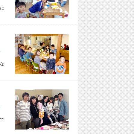
に
市 O様宅
な
市 A様宅
で