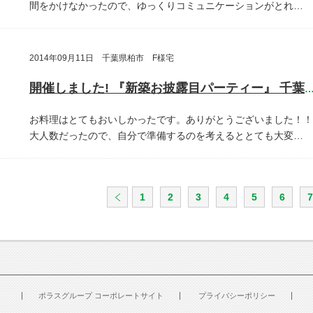
間をかけなかったので、ゆっくりコミュニケーションがとれ…
2014年09月11日 千葉県柏市 F様宅
開催しました! 『新築お披露目パーティー』 千葉県柏
お料理はとてもおいしかったです。ありがとうございました！！
大人数だったので、自分で準備するのを考えるととても大変…
1
2
3
4
5
6
7
ポラスグループ コーポレートサイト
プライバシーポリシー