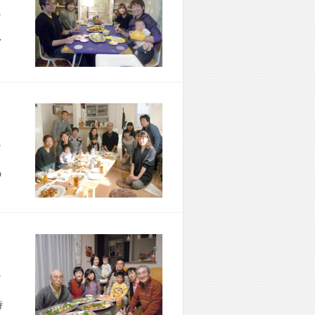
市 M様宅
イ
区 M様宅
の
市 K様宅
時