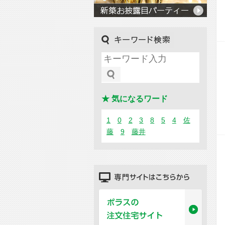
キーワード検索
★ 気になるワード
1
0
2
3
8
5
4
佐
藤
9
藤井
専門サイトはこちらから