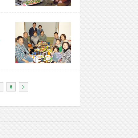
市 F様宅
8