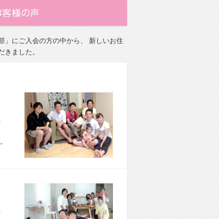
部」にご入会の方の中から、 新しいお住
だきました。
市 H様宅
。
市 O様宅