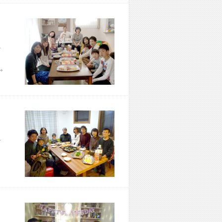
市 Z様宅
。
市 T様宅
、