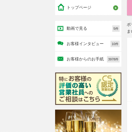
トップページ
ポ
動画で見る
5件
ま
お客様インタビュー
10件
お客様からのお手紙
3978件