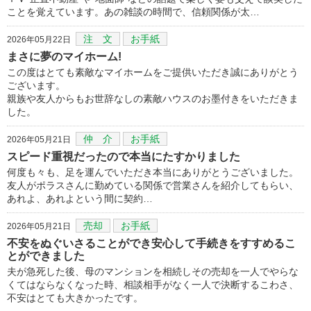
ことを覚えています。あの雑談の時間で、信頼関係が太…
注 文
お手紙
2026年05月22日
まさに夢のマイホーム!
この度はとても素敵なマイホームをご提供いただき誠にありがとう
ございます。
親族や友人からもお世辞なしの素敵ハウスのお墨付きをいただきま
した。
仲 介
お手紙
2026年05月21日
スピード重視だったので本当にたすかりました
何度も々も、足を運んでいただき本当にありがとうございました。
友人がポラスさんに勤めている関係で営業さんを紹介してもらい、
あれよ、あれよという間に契約…
売却
お手紙
2026年05月21日
不安をぬぐいさることができ安心して手続きをすすめるこ
とができました
夫が急死した後、母のマンションを相続しその売却を一人でやらな
くてはならなくなった時、相談相手がなく一人で決断するこわさ、
不安はとても大きかったです。
…