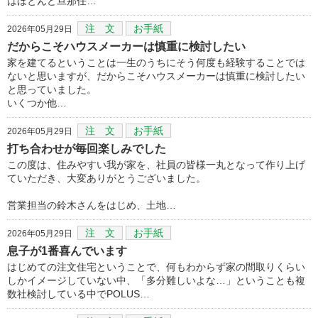
はほとんど旦那任…
注 文
お手紙
2026年05月29日
だからこそハウスメーカーは慎重に検討したい
家を建てるということは一生のうちにそう何度も経験することでは
ないと思いますが、だからこそハウスメーカーは慎重に検討したい
と思っていました。
いくつか他…
注 文
お手紙
2026年05月29日
打ち合わせが毎回楽しみでした
この度は、住みやすい我が家を、社員の皆様一丸となって作り上げ
ていただき、大変ありがとうございました。
営業担当の鈴木さんをはじめ、土地…
注 文
お手紙
2026年05月29日
息子が1番喜んでいます
はじめての注文住宅ということで、何もわからず家の間取りくらい
しかイメージしていない中、「多分難しいよな…」ということも複
数社検討している中でPOLUS…