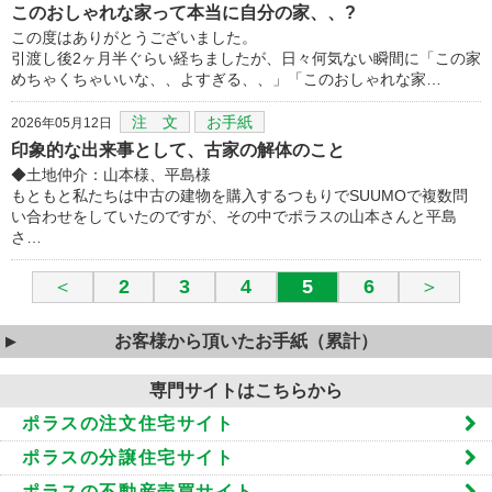
このおしゃれな家って本当に自分の家、、?
この度はありがとうございました。
引渡し後2ヶ月半ぐらい経ちましたが、日々何気ない瞬間に「この家
めちゃくちゃいいな、、よすぎる、、」「このおしゃれな家…
注 文
お手紙
2026年05月12日
印象的な出来事として、古家の解体のこと
◆土地仲介：山本様、平島様
もともと私たちは中古の建物を購入するつもりでSUUMOで複数問
い合わせをしていたのですが、その中でポラスの山本さんと平島
さ…
＜
2
3
4
5
6
＞
お客様から頂いたお手紙（累計）
専門サイトはこちらから
ポラスの注文住宅サイト
ポラスの分譲住宅サイト
ポラスの不動産売買サイト