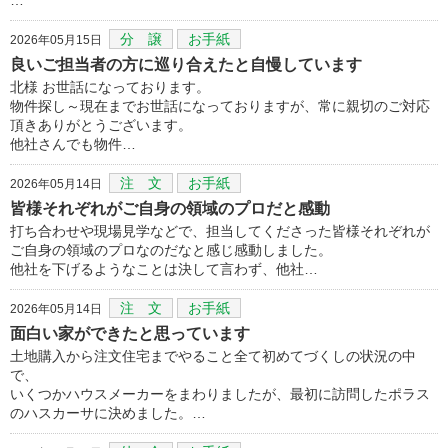
分 譲
お手紙
2026年05月15日
良いご担当者の方に巡り合えたと自慢しています
北様 お世話になっております。
物件探し～現在までお世話になっておりますが、常に親切のご対応
頂きありがとうございます。
他社さんでも物件…
注 文
お手紙
2026年05月14日
皆様それぞれがご自身の領域のプロだと感動
打ち合わせや現場見学などで、担当してくださった皆様それぞれが
ご自身の領域のプロなのだなと感じ感動しました。
他社を下げるようなことは決して言わず、他社…
注 文
お手紙
2026年05月14日
面白い家ができたと思っています
土地購入から注文住宅までやること全て初めてづくしの状況の中
で、
いくつかハウスメーカーをまわりましたが、最初に訪問したポラス
のハスカーサに決めました。…