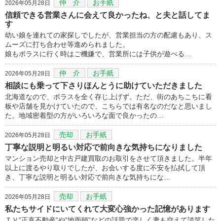
仲 介
お手紙
2026年05月28日
信頼できる営業さんに会えて良かったね、と夫と話してま
す
幼い娘を連れての家探しでしたが、営業担当の方の配慮もあり、ス
ムーズに打ち合わせ等進められました。
娘もポラスに行く時はご機嫌で、営業所には子供が遊べる…
仲 介
お手紙
2026年05月28日
相談にも乗って下さりほんとうに助けていただきました
北海道なので、ポラスを全く存じ上げず。ただ、街のあちこちに看
板や店舗を見かけていたので、こちらでは有名なのだなと思いまし
た。地域密着型の方がいろいろな面で良かったの…
売却
お手紙
2026年05月28日
丁寧な説明と明るい対応で前向きな気持ちになりました
マンション売却と中古戸建買取のお取引をさせて頂きました。半年
以上に渡るやり取りでしたが、お会いする度に不安を払拭して頂
き、丁寧な説明と明るい対応で前向きな気持ちにな…
売却
お手紙
2026年05月28日
私たちサイドにいてくれて大変心強かった記憶があります
ＴＶ”正直不動産”や”地面師”などの話題で楽しく妻も交えて談笑した