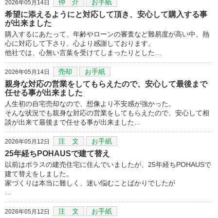
仲 介
お手紙
2026年05月14日
希望に添えるようにと対応して頂き、安心して購入する事
が出来ました
購入するにあたって、年齢やローンの審査など難易度が高い中、熱
心に対応して下さり、心より感謝しております。
他社では、心無い言葉を受けてしまったりとした…
売却
お手紙
2026年05月14日
親身な対応の営業をしてもらえたので、安心して最後まで
任せる事が出来ました
人生初の自宅売却なので、想像より不安感が強かった。
そんな状況でも親身な対応の営業をしてもらえたので、安心して相
談が出来て最後まで任せる事が出来ました…
注 文
お手紙
2026年05月12日
25年経ちPOHAUSで建て替え
以前はポラスの建売住宅に住んでいましたが、25年経ちPOHAUSで
建て替えをしました。
家づくりは本当に難しく、迷い悩むことばかりでしたが
…
注 文
お手紙
2026年05月12日