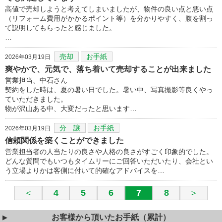
高値で売却しようと考えてしまいましたが、物件の良い点と悪い点
（リフォーム費用がかかるポイント等）を分かりやすく、腹を割っ
て説明してもらったと感じました。
…
売却
お手紙
2026年03月19日
爽やかで、元気で、落ち着いて売却することが出来ました
営業担当、中石さん
契約をした時は、夏の暑い日でした。暑い中、写真撮影等良くやっ
ていただきました。
物が沢山ある中、大変だったと思います…
分 譲
お手紙
2026年03月19日
信頼関係を築くことができました
営業担当者の人当たりの良さや人格の良さがすごく印象的でした。
どんな質問でもいつもタイムリーにご回答いただいたり、会社とい
う立場よりかは客側に付いて的確なアドバイスを…
＜
4
5
6
7
8
＞
お客様から頂いたお手紙（累計）