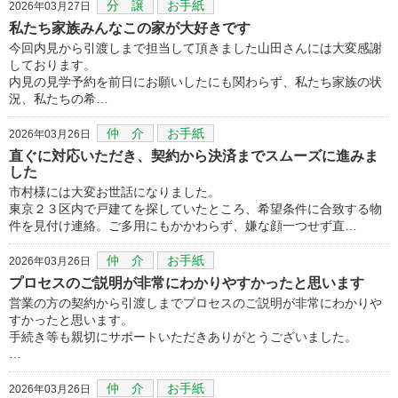
分 譲
お手紙
2026年03月27日
私たち家族みんなこの家が大好きです
今回内見から引渡しまで担当して頂きました山田さんには大変感謝
しております。
内見の見学予約を前日にお願いしたにも関わらず、私たち家族の状
況、私たちの希…
仲 介
お手紙
2026年03月26日
直ぐに対応いただき、契約から決済までスムーズに進みま
した
市村様には大変お世話になりました。
東京２３区内で戸建てを探していたところ、希望条件に合致する物
件を見付け連絡。ご多用にもかかわらず、嫌な顔一つせず直…
仲 介
お手紙
2026年03月26日
プロセスのご説明が非常にわかりやすかったと思います
営業の方の契約から引渡しまでプロセスのご説明が非常にわかりや
すかったと思います。
手続き等も親切にサポートいただきありがとうございました。
…
仲 介
お手紙
2026年03月26日