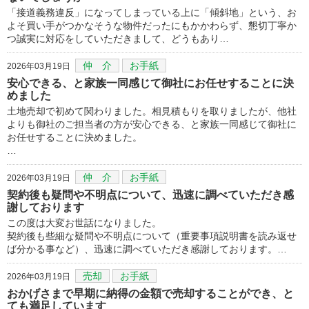
「接道義務違反」になってしまっている上に「傾斜地」という、お
よそ買い手がつかなそうな物件だったにもかかわらず、懇切丁寧か
つ誠実に対応をしていただきまして、どうもあり…
仲 介
お手紙
2026年03月19日
安心できる、と家族一同感じて御社にお任せすることに決
めました
土地売却で初めて関わりました。相見積もりを取りましたが、他社
よりも御社のご担当者の方が安心できる、と家族一同感じて御社に
お任せすることに決めました。
…
仲 介
お手紙
2026年03月19日
契約後も疑問や不明点について、迅速に調べていただき感
謝しております
この度は大変お世話になりました。
契約後も些細な疑問や不明点について（重要事項説明書を読み返せ
ば分かる事など）、迅速に調べていただき感謝しております。…
売却
お手紙
2026年03月19日
おかげさまで早期に納得の金額で売却することができ、と
ても満足しています