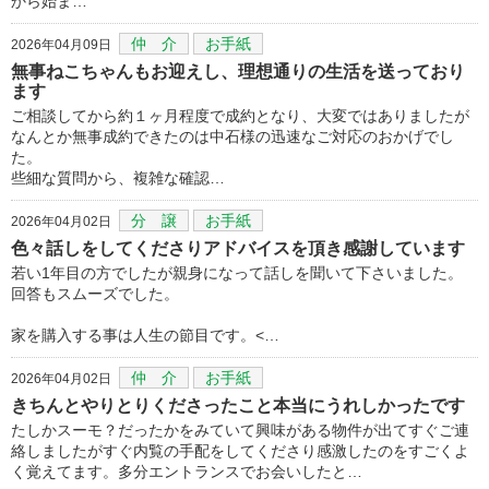
から始ま…
仲 介
お手紙
2026年04月09日
無事ねこちゃんもお迎えし、理想通りの生活を送っており
ます
ご相談してから約１ヶ月程度で成約となり、大変ではありましたが
なんとか無事成約できたのは中石様の迅速なご対応のおかげでし
た。
些細な質問から、複雑な確認…
分 譲
お手紙
2026年04月02日
色々話しをしてくださりアドバイスを頂き感謝しています
若い1年目の方でしたが親身になって話しを聞いて下さいました。
回答もスムーズでした。
家を購入する事は人生の節目です。<…
仲 介
お手紙
2026年04月02日
きちんとやりとりくださったこと本当にうれしかったです
たしかスーモ？だったかをみていて興味がある物件が出てすぐご連
絡しましたがすぐ内覧の手配をしてくださり感激したのをすごくよ
く覚えてます。多分エントランスでお会いしたと…