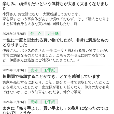
楽しみ、頑張りたいという気持ちが大きく大きくなりまし
た
小澤さん お世話になり、大変感謝しております。
家を探すという事自体があまり慣れておらず、そして購入となりま
すと私達自身も大きな買い物に同様したり、時…
仲 介
お手紙
2026年03月26日
一生に一度と思われる買い物でしたが、非常に満足なもの
となりました
伊藤さん、ポラスの皆さん 一生に一度と思われる買い物でしたが、
非常に満足なものとなりました。こちらの不明点に関する質問な
ど、伊藤さんは迅速にご対応いただきました。<…
売却
お手紙
2026年03月26日
短期間で売却することができ、とても感謝しています
実家を売却するにあたり、当初、処分と一体で買取していただくこ
とを考えていましたが、査定額が著しく低くなり、仲介の方が有利
ではないか、という助言をいただき、仲介で販売…
売却
お手紙
2026年03月26日
まさに「売り手よし、買い手よし」の取引になったのでは
ないでしょうか