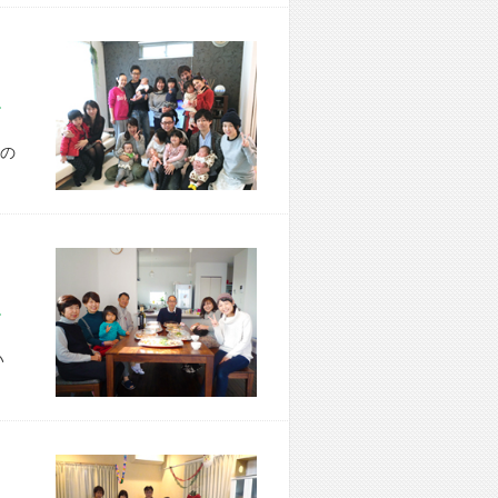
市 T様宅
の
市 K様宅
い