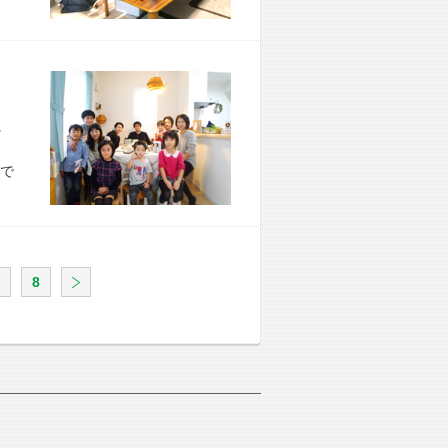
市 K様宅
で
8