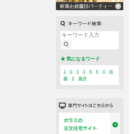
キーワード検索
★ 気になるワード
1
0
2
3
8
5
4
佐
藤
9
藤井
専門サイトはこちらから