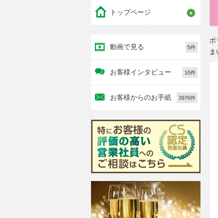
トップページ
ポ
動画で見る
5件
ま
お客様インタビュー
10件
お客様からのお手紙
3976件