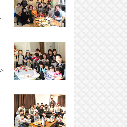
市 H様宅
ス
市 T様宅
か
市 K様宅