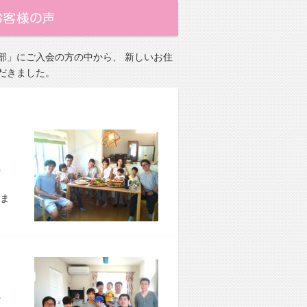
部」にご入会の方の中から、 新しいお住
だきました。
市 E様宅
ま
区 S様宅