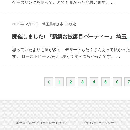
ケータリングを使って、とても良かったと思います。
…
2015年12月22日 埼玉県草加市 K様宅
開催しました! 『新築お披露目パーティー』 埼玉県草加
思っていたよりも量が多く、デザートもたくさんあって良かった
す。
ローストビーフが少し厚くて食べづらかったです。
…
1
2
3
4
5
6
7
ポラスグループ コーポレートサイト
プライバシーポリシー