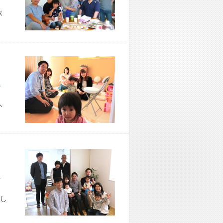
パ
市 T様宅
か
区 A様宅
し