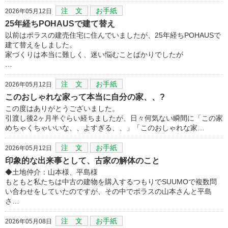
注 文
お手紙
2026年05月12日
25年経ちPOHAUSで建て替え
以前はポラスの建売住宅に住んでいましたが、25年経ちPOHAUSで
建て替えをしました。
家づくりは本当に難しく、迷い悩むことばかりでしたが
…
注 文
お手紙
2026年05月12日
このおしゃれな家って本当に自分の家、、?
この度はありがとうございました。
引渡し後2ヶ月半ぐらい経ちましたが、日々何気ない瞬間に「この家
めちゃくちゃいいな、、よすぎる、、」「このおしゃれな家…
注 文
お手紙
2026年05月12日
印象的な出来事として、古家の解体のこと
◆土地仲介：山本様、平島様
もともと私たちは中古の建物を購入するつもりでSUUMOで複数問
い合わせをしていたのですが、その中でポラスの山本さんと平島
さ…
注 文
お手紙
2026年05月08日