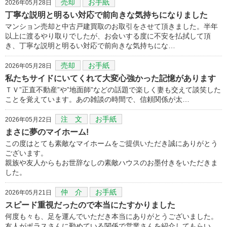
売却
お手紙
2026年05月28日
丁寧な説明と明るい対応で前向きな気持ちになりました
マンション売却と中古戸建買取のお取引をさせて頂きました。半年
以上に渡るやり取りでしたが、お会いする度に不安を払拭して頂
き、丁寧な説明と明るい対応で前向きな気持ちにな…
売却
お手紙
2026年05月28日
私たちサイドにいてくれて大変心強かった記憶があります
ＴＶ”正直不動産”や”地面師”などの話題で楽しく妻も交えて談笑した
ことを覚えています。あの雑談の時間で、信頼関係が太…
注 文
お手紙
2026年05月22日
まさに夢のマイホーム!
この度はとても素敵なマイホームをご提供いただき誠にありがとう
ございます。
親族や友人からもお世辞なしの素敵ハウスのお墨付きをいただきま
した。
仲 介
お手紙
2026年05月21日
スピード重視だったので本当にたすかりました
何度も々も、足を運んでいただき本当にありがとうございました。
友人がポラスさんに勤めている関係で営業さんを紹介してもらい、