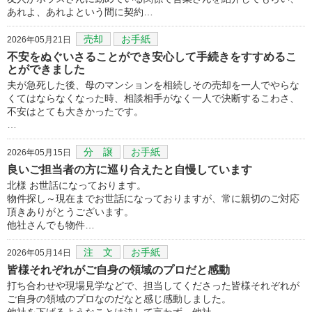
あれよ、あれよという間に契約…
売却
お手紙
2026年05月21日
不安をぬぐいさることができ安心して手続きをすすめるこ
とができました
夫が急死した後、母のマンションを相続しその売却を一人でやらな
くてはならなくなった時、相談相手がなく一人で決断するこわさ、
不安はとても大きかったです。
…
分 譲
お手紙
2026年05月15日
良いご担当者の方に巡り合えたと自慢しています
北様 お世話になっております。
物件探し～現在までお世話になっておりますが、常に親切のご対応
頂きありがとうございます。
他社さんでも物件…
注 文
お手紙
2026年05月14日
皆様それぞれがご自身の領域のプロだと感動
打ち合わせや現場見学などで、担当してくださった皆様それぞれが
ご自身の領域のプロなのだなと感じ感動しました。
他社を下げるようなことは決して言わず、他社…