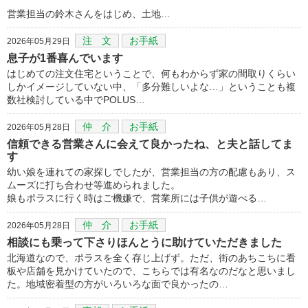
営業担当の鈴木さんをはじめ、土地…
注 文
お手紙
2026年05月29日
息子が1番喜んでいます
はじめての注文住宅ということで、何もわからず家の間取りくらい
しかイメージしていない中、「多分難しいよな…」ということも複
数社検討している中でPOLUS…
仲 介
お手紙
2026年05月28日
信頼できる営業さんに会えて良かったね、と夫と話してま
す
幼い娘を連れての家探しでしたが、営業担当の方の配慮もあり、ス
ムーズに打ち合わせ等進められました。
娘もポラスに行く時はご機嫌で、営業所には子供が遊べる…
仲 介
お手紙
2026年05月28日
相談にも乗って下さりほんとうに助けていただきました
北海道なので、ポラスを全く存じ上げず。ただ、街のあちこちに看
板や店舗を見かけていたので、こちらでは有名なのだなと思いまし
た。地域密着型の方がいろいろな面で良かったの…