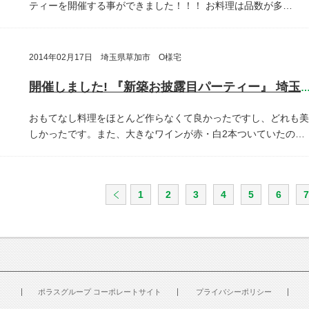
ティーを開催する事ができました！！！
お料理は品数が多…
2014年02月17日 埼玉県草加市 O様宅
開催しました! 『新築お披露目パーティー』 埼玉県草加
おもてなし料理をほとんど作らなくて良かったですし、どれも美
しかったです。また、大きなワインが赤・白2本ついていたの…
1
2
3
4
5
6
7
ポラスグループ コーポレートサイト
プライバシーポリシー