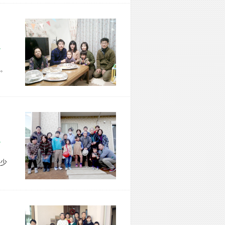
区 T様宅
。
市 I様宅
少