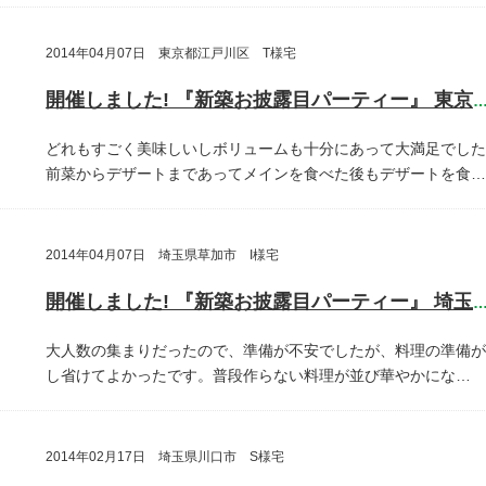
2014年04月07日 東京都江戸川区 T様宅
開催しました! 『新築お披露目パーティー』 東京都江戸川
どれもすごく美味しいしボリュームも十分にあって大満足でした
前菜からデザートまであってメインを食べた後もデザートを食…
2014年04月07日 埼玉県草加市 I様宅
開催しました! 『新築お披露目パーティー』 埼玉県草加
大人数の集まりだったので、準備が不安でしたが、料理の準備が
し省けてよかったです。普段作らない料理が並び華やかにな…
2014年02月17日 埼玉県川口市 S様宅