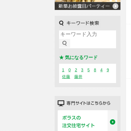
キーワード検索
★ 気になるワード
1
0
2
3
5
8
4
9
佐藤
藤井
専門サイトはこちらから