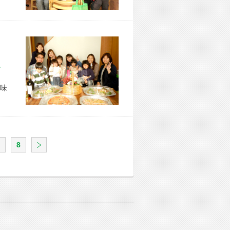
市 O様宅
味
8