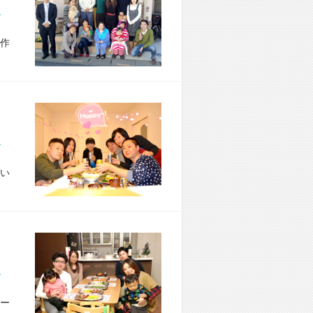
市 S様宅
作
区 M様宅
い
市 N様宅
ー