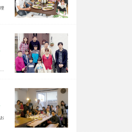
理
市 M様宅
…
市 F様宅
お