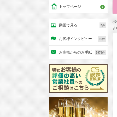
トップページ
ポ
動画で見る
5件
ま
お客様インタビュー
10件
お客様からのお手紙
3978件