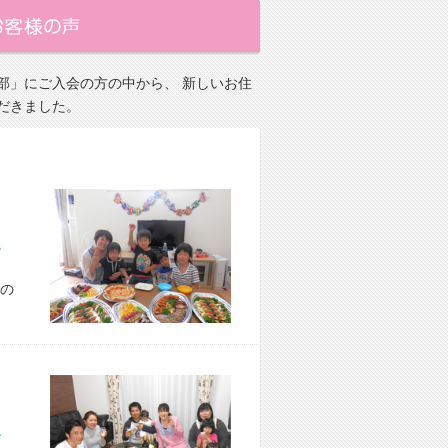
部」にご入会の方の中から、 新しいお住
だきました。
市 A様宅
の
市 E様宅