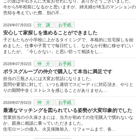
この度は中石さんに大変おせわになり、ありがとうございました。
今から5年程前になるかと思いますが、姉夫婦が埼玉のマンションの
売却を考えていた際、別の不…
分 譲
お手紙
2026年07月03日
安心して家探しを進めることができました
子どもたちが小学校に上がるタイミングで、本格的に住宅探しを始
めました。仕事や子育てで毎日忙しく、なかなか行動に移せずにい
ましたが、「今しかない」と思い切って相談をし…
仲 介
お手紙
2026年07月02日
ポラスグループの仲介で購入して本当に満足です
担当の三瓶さんには大変お世話になりました。
質問や要望に対して、いつも適切でスピーディに対応頂き、やりと
りの期間中全くストレスを感じることがありません…
仲 介
お手紙
2026年07月02日
最適なマッチングを図られている姿勢が大変印象的でした
営業担当の小久保さまには、当方が初めての住宅購入で慣れないな
か、親身に相談に乗っていただきました。
住宅ローンの借入、火災保険加入、リフォームまで、各…