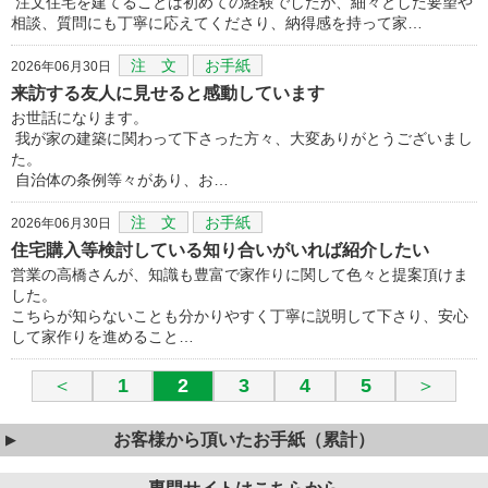
注文住宅を建てることは初めての経験でしたが、細々とした要望や
相談、質問にも丁寧に応えてくださり、納得感を持って家…
注 文
お手紙
2026年06月30日
来訪する友人に見せると感動しています
お世話になります。
我が家の建築に関わって下さった方々、大変ありがとうございまし
た。
自治体の条例等々があり、お…
注 文
お手紙
2026年06月30日
住宅購入等検討している知り合いがいれば紹介したい
営業の高橋さんが、知識も豊富で家作りに関して色々と提案頂けま
した。
こちらが知らないことも分かりやすく丁寧に説明して下さり、安心
して家作りを進めること…
＜
1
2
3
4
5
＞
お客様から頂いたお手紙（累計）