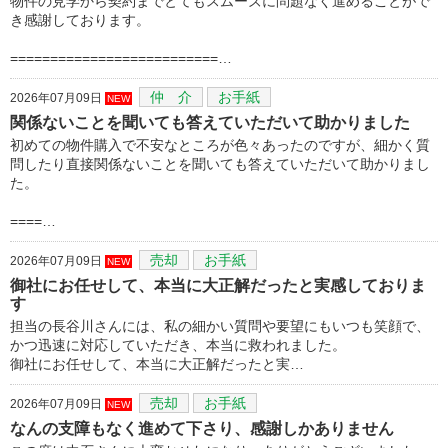
物件の見学から契約までとてもスムーズに問題なく進めることがで
き感謝しております。
==========================…
仲 介
お手紙
2026年07月09日
NEW
関係ないことを聞いても答えていただいて助かりました
初めての物件購入で不安なところが色々あったのですが、細かく質
問したり直接関係ないことを聞いても答えていただいて助かりまし
た。
====…
売却
お手紙
2026年07月09日
NEW
御社にお任せして、本当に大正解だったと実感しておりま
す
担当の長谷川さんには、私の細かい質問や要望にもいつも笑顔で、
かつ迅速に対応していただき、本当に救われました。
御社にお任せして、本当に大正解だったと実…
売却
お手紙
2026年07月09日
NEW
なんの支障もなく進めて下さり、感謝しかありません