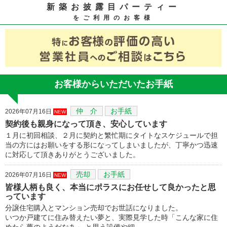
新築お披露目パーティー
をご利用のお客様
お客様からいただいたお手紙
仲 介
お手紙
2026年07月16日
NEW
契約後も親身になって頂き、安心しています
１月に初回相談、２月に契約と繁忙期にタイトなスケジュールで担
当の方にはお願いをする形になってしまいましたが、丁寧かつ迅速
に対応して頂きありがとうございました。
売却
お手紙
2026年07月16日
NEW
皆様人柄も良く、本当にポラスにお任せして良かったと思
っています
分譲住宅購入とマンション売却でお世話になりました。
いつか戸建てに住み替えたい夢と、実際見学した時「こんな家に住
めたら夢のようだなあ」 と思う設備や細…