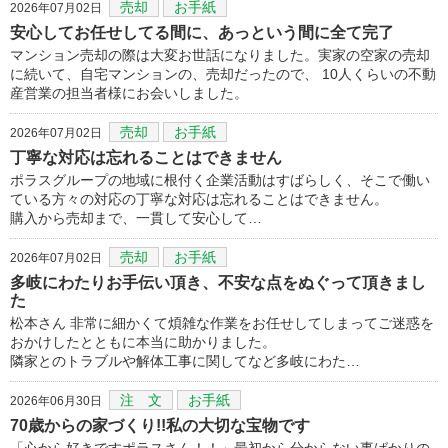
売却
お手紙
2026年07月02日
安心してお任せしてる間に、あっという間に全て完了
マンション売却の際は大変お世話になりました。実家の空家の売却
に続いて、自宅マンションの、売却だったので、 10人くらいの不動
産営業の担当者様にお会いしました。
売却
お手紙
2026年07月02日
丁寧な対応は忘れることはできません
ポラスグループの地域に根付く企業活動はすばらしく、そこで働い
ている方々の対応の丁寧な対応は忘れることはできません。
購入から売却まで、一貫して安心して…
売却
お手紙
2026年07月02日
多岐にわたりお手伝い頂き、不安な点をぬぐって頂きまし
た
松本さん 非常に細かくて煩雑な作業をお任せしてしまってご迷惑を
おかけしたとともに本当に助かりました。
隣家とのトラブルや解体工事に関してなど多岐にわた…
注 文
お手紙
2026年06月30日
70歳からの家づくり!!私の大切な宝物です
「心から好きですポラスさん！！」最初から分からない事ばかりの