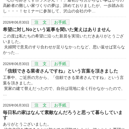
高齢者の難しい家づくりの夢は、諦めておりましたが、一歩踏み出
し・・・！セミナーに参加して、沢山の会社の中…
注 文
お手紙
2026年06月30日
希望に対しNoという返事を聞いた覚えはありません
この度は私たちの希望に沿った新居を実現いただきありがとうござ
いました。
夫婦間で意見のすり合わせが足りなかったなど、思い返せば至らな
かった…
注 文
お手紙
2026年06月30日
「信頼できる業者さんですね」という言葉を頂きました
工事中、ご近所の方から、「信頼できる業者さんですね」という言
葉を頂きました。
実家の建て替えだったので、自分は現地に全く行かなかったので、
…
注 文
お手紙
2026年06月30日
毎日私の家はなんて素敵なんだろうと思って暮らしていま
す
ありがとうございました。