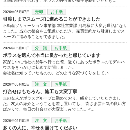
立地の条件が合わず、ポラスの仲介良い物件を紹介いただき…
売却
お手紙
2026年05月07日
引渡しまでスムーズに進めることができました
不動産ソリューション事業部 本社営業課 河島様に大変お世話になり
ました。当方の都合をご配慮いただき、売買契約から引渡しまでス
ムーズに進めることができました。
分 譲
お手紙
2026年05月01日
ポラスを選んで本当に良かったと感じています
家探し中に他社の見学へ行った際、近くにあったボラスのモデルハ
ウスをきっかけに初めて訪問しました。
会社名は知っていたものの、どのような家づくりをしてい…
注 文
お手紙
2026年05月01日
打合せはもちろん、施工も大変丁寧
夫の友人がポラスグループに勤めており、紹介していただきまし
た。友人の紹介ということを差し置いても、 皆さま雰囲気の良い方
ばかりで、毎日の打合せが大変楽しみでした。<…
注 文
お手紙
2026年05月01日
多くの人に、幸せを届けてください