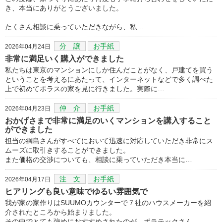
き、本当にありがとうございました。
たくさん相談に乗っていただきながら、私…
分 譲
お手紙
2026年04月24日
非常に満足いく購入ができました
私たちは東京のマンションにしか住んだことがなく、戸建てを買う
ということを考えるにあたって、インターネットなどで多く調べた
上で初めてポラスの家を見に行きました。実際に…
仲 介
お手紙
2026年04月23日
おかげさまで非常に満足のいくマンションを講入すること
ができました
担当の綱島さんがすべてにおいて迅速に対応していただき非常にス
ムーズに取引きすることができました。
また価格の交渉についても、相談に乗っていただき本当に…
注 文
お手紙
2026年04月17日
ヒアリングも良い意味でゆるい雰囲気で
我が家の家作りはSUUMOカウンターで７社のハウスメーカーを紹
介されたところから始まりました。
その中でとても強めにおすすめされたのが、ポラテックさん…