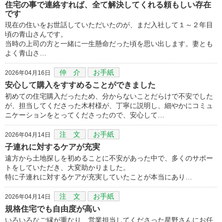
住宅の事で連絡すれば、全て解決してくれる頼もしい存在
です
現在の住いをお世話していただいたのが、まだ入社して１～２年目
頃の青山さんです。
当時の上司の方と一緒に一生懸命だった頃を思い出します。妻とも
よく青山さ…
仲 介
お手紙
2026年04月16日
安心して購入をすすめることができました
初めての住宅購入だったため、分からないことだらけで不安でした
が、担当してくださった木村様が、丁寧に説明し、細やかにコミュ
ニケーションをとってくださったので、安心して…
注 文
お手紙
2026年04月14日
子連れに対するケアが充実
遠方から土地探しを初めることに不安があった中で、多くのサポー
トをしていただき、大変助かりました。
特に子連れに対するケアが充実していたことが本当にあり…
注 文
お手紙
2026年04月14日
規格住宅でも自由度が高い
いろいろなご縁が重なり、営業担当してくださった星野さんにお任