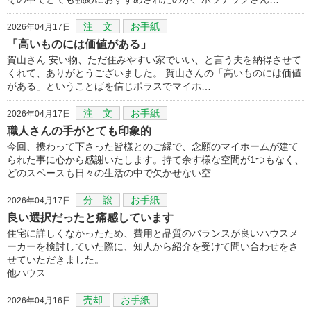
注 文
お手紙
2026年04月17日
「高いものには価値がある」
賀山さん 安い物、ただ住みやすい家でいい、と言う夫を納得させて
くれて、ありがとうございました。 賀山さんの「高いものには価値
がある」ということばを信じポラスでマイホ…
注 文
お手紙
2026年04月17日
職人さんの手がとても印象的
今回、携わって下さった皆様とのご縁で、念願のマイホームが建て
られた事に心から感謝いたします。持て余す様な空間が1つもなく、
どのスペースも日々の生活の中で欠かせない空…
分 譲
お手紙
2026年04月17日
良い選択だったと痛感しています
住宅に詳しくなかったため、費用と品質のバランスが良いハウスメ
ーカーを検討していた際に、知人から紹介を受けて問い合わせをさ
せていただきました。
他ハウス…
売却
お手紙
2026年04月16日