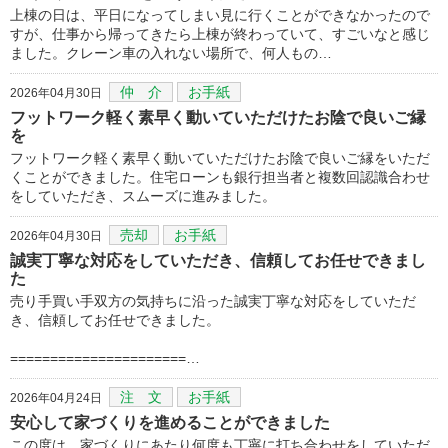
上棟の日は、平日になってしまい見に行くことができなかったので
すが、仕事から帰ってきたら上棟が終わっていて、すごいなと感じ
ました。クレーン車の入れない場所で、何人もの…
仲 介
お手紙
2026年04月30日
フットワーク軽く素早く動いていただけたお陰で良いご縁
を
フットワーク軽く素早く動いていただけたお陰で良いご縁をいただ
くことができました。住宅ローンも銀行担当者と複数回認識合わせ
をしていただき、スムーズに進みました。
売却
お手紙
2026年04月30日
誠実丁寧な対応をしていただき、信頼してお任せできまし
た
売り手買い手双方の気持ちに沿った誠実丁寧な対応をしていただ
き、信頼してお任せできました。
======================…
注 文
お手紙
2026年04月24日
安心して家づくりを進めることができました
この度は、家づくりにあたり何度も丁寧に打ち合わせをしていただ