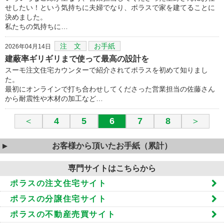
せしたい！という気持ちに夫婦でなり、ポラスで家を建てることに
決めました。
私たちの気持ちに…
注 文
お手紙
2026年04月14日
建蔽率ギリギリまで使って最高の設計を
スーモ注文住宅カウンターで紹介されてポラスを初めて知りまし
た。
最初にオンラインで打ち合わせしてくださった営業担当の佐藤さん
から耐震性や木材の加工など…
＜
4
5
6
7
8
＞
お客様から頂いたお手紙（累計）
専門サイトはこちらから
ポラスの注文住宅サイト
ポラスの分譲住宅サイト
ポラスの不動産売買サイト