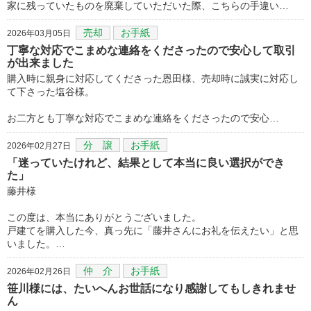
家に残っていたものを廃棄していただいた際、こちらの手違い…
売却
お手紙
2026年03月05日
丁寧な対応でこまめな連絡をくださったので安心して取引
が出来ました
購入時に親身に対応してくださった恩田様、売却時に誠実に対応し
て下さった塩谷様。
お二方とも丁寧な対応でこまめな連絡をくださったので安心…
分 譲
お手紙
2026年02月27日
「迷っていたけれど、結果として本当に良い選択ができ
た」
藤井様
この度は、本当にありがとうございました。
戸建てを購入した今、真っ先に「藤井さんにお礼を伝えたい」と思
いました。…
仲 介
お手紙
2026年02月26日
笹川様には、たいへんお世話になり感謝してもしきれませ
ん