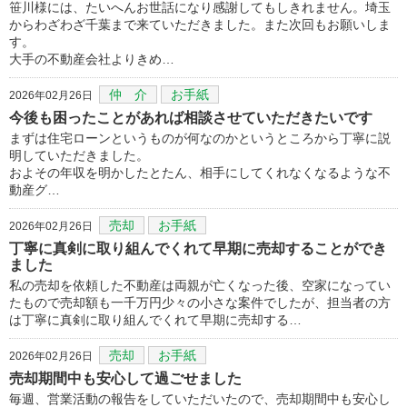
笹川様には、たいへんお世話になり感謝してもしきれません。埼玉
からわざわざ千葉まで来ていただきました。また次回もお願いしま
す。
大手の不動産会社よりきめ…
仲 介
お手紙
2026年02月26日
今後も困ったことがあれば相談させていただきたいです
まずは住宅ローンというものが何なのかというところから丁寧に説
明していただきました。
およその年収を明かしたとたん、相手にしてくれなくなるような不
動産グ…
売却
お手紙
2026年02月26日
丁寧に真剣に取り組んでくれて早期に売却することができ
ました
私の売却を依頼した不動産は両親が亡くなった後、空家になってい
たもので売却額も一千万円少々の小さな案件でしたが、担当者の方
は丁寧に真剣に取り組んでくれて早期に売却する…
売却
お手紙
2026年02月26日
売却期間中も安心して過ごせました
毎週、営業活動の報告をしていただいたので、売却期間中も安心し