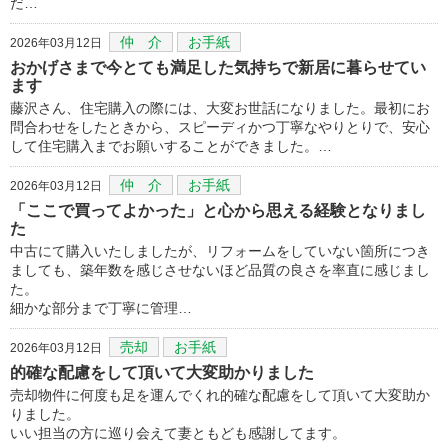
だ…
仲 介
お手紙
2026年03月12日
おかげさまで今とても満足した気持ちで新居に暮らせてい
ます
藤沢さん、住宅購入の際には、大変お世話になりました。最初にお
問合わせをしたときから、スピーディかつ丁寧なやりとりで、安心
して住宅購入までお願いすることができました。…
仲 介
お手紙
2026年03月12日
「ここで買ってよかった」と心から思える経験となりまし
た
中古にて購入いたしましたが、リフォームをしていない箇所につき
ましても、築年数を感じさせないほど品質の良さを率直に感じまし
た。
細かな部分まで丁寧に管理…
売却
お手紙
2026年03月12日
的確な配慮をして頂いて大変助かりました
売却物件に何度も足を運んでくれ的確な配慮をして頂いて大変助か
りました。
いい担当の方に巡り会えて妻ともども感謝してます。