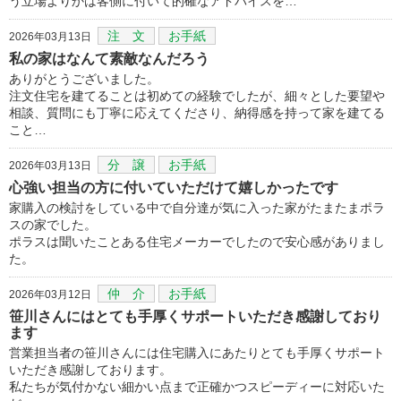
う立場よりかは客側に付いて的確なアドバイスを…
注 文
お手紙
2026年03月13日
私の家はなんて素敵なんだろう
ありがとうございました。
注文住宅を建てることは初めての経験でしたが、細々とした要望や
相談、質問にも丁寧に応えてくださり、納得感を持って家を建てる
こと…
分 譲
お手紙
2026年03月13日
心強い担当の方に付いていただけて嬉しかったです
家購入の検討をしている中で自分達が気に入った家がたまたまポラ
スの家でした。
ポラスは聞いたことある住宅メーカーでしたので安心感がありまし
た。
仲 介
お手紙
2026年03月12日
笹川さんにはとても手厚くサポートいただき感謝しており
ます
営業担当者の笹川さんには住宅購入にあたりとても手厚くサポート
いただき感謝しております。
私たちが気付かない細かい点まで正確かつスピーディーに対応いた