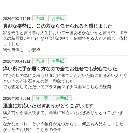
…
売却
お手紙
2026年03月12日
真剣な姿勢に、この方なら任せられると感じました
家を売ると言う事は人生において一度あるかないかと言う中、ポラ
スの萩原様が担当となり会話の中で、信頼できる人だと感じ、依頼
しました。
物件自体も、小規模…
売却
お手紙
2026年03月12日
痒い所に手が届く方なので全てお任せでも安心でした
自宅売却の為に見積もり査定に来ていただいた時に随分若い人だな
というのが中石さんの第一印象でした。
でも査定してただいてプラス面マイナス面やこちらの疑問…
分 譲
お手紙
2026年03月06日
迅速に対応いただぎありがとうございます
購入前から購入後まで、迅速に対応いただぎありがとうございま
す。
なかなかコレ！という物件が見つからず、何度も内見をしました
が、そのたびに、こちらの条件…